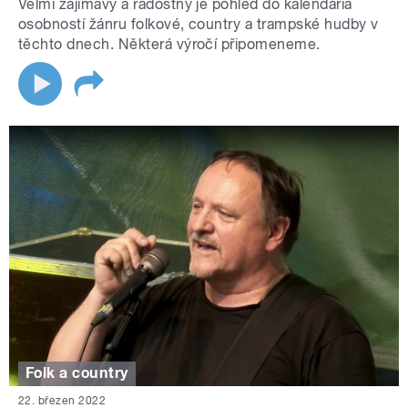
Velmi zajímavý a radostný je pohled do kalendária
osobností žánru folkové, country a trampské hudby v
těchto dnech. Některá výročí připomeneme.
Folk a country
22. březen 2022