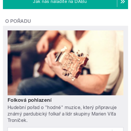
Jak nás naladíte na DABu
O POŘADU
Folková pohlazení
Hudební pořad o "hodné" muzice, který připravuje
známý pardubický folkař a lídr skupiny Marien Víťa
Troníček.