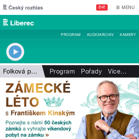
Přejít k hlavnímu obsahu
MENU
ŽIVĚ
PROGRAM
AUDIOARCHIV
KAMERY
Folková pohlazení
Program
Pořady
Více
…