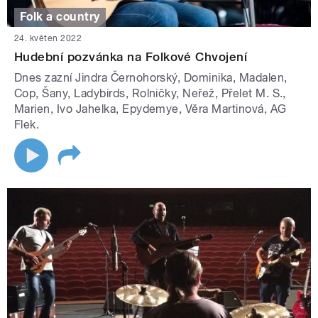
Folk a country
24. květen 2022
Hudební pozvánka na Folkové Chvojení
Dnes zazní Jindra Černohorský, Dominika, Madalen,
Cop, Šany, Ladybirds, Rolničky, Neřež, Přelet M. S.,
Marien, Ivo Jahelka, Epydemye, Věra Martinová, AG
Flek.