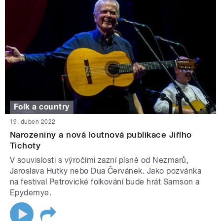
Folk a country
19. duben 2022
Narozeniny a nová loutnová publikace Jiřího
Tichoty
V souvislosti s výročími zazní písně od Nezmarů,
Jaroslava Hutky nebo Dua Červánek. Jako pozvánka
na festival Petrovické folkování bude hrát Samson a
Epydemye.