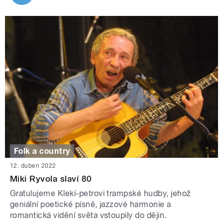
Folk a country
12. duben 2022
Miki Ryvola slaví 80
Gratulujeme Klekí-petrovi trampské hudby, jehož
geniální poetické písně, jazzové harmonie a
romantická vidění světa vstoupily do dějin.