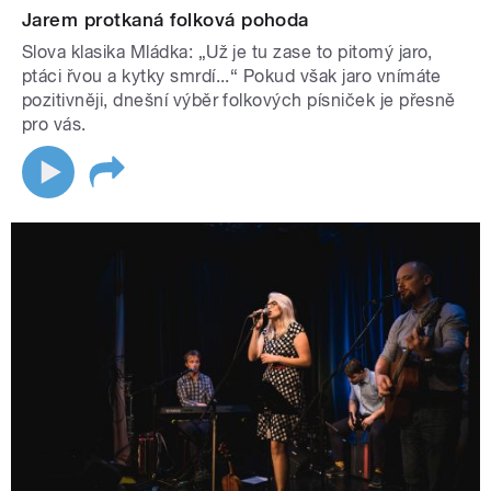
Jarem protkaná folková pohoda
Slova klasika Mládka: „Už je tu zase to pitomý jaro,
ptáci řvou a kytky smrdí...“ Pokud však jaro vnímáte
pozitivněji, dnešní výběr folkových písniček je přesně
pro vás.