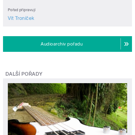
Pořad připravují
Vít Troníček
Audioarchiv pořadu
DALŠÍ POŘADY