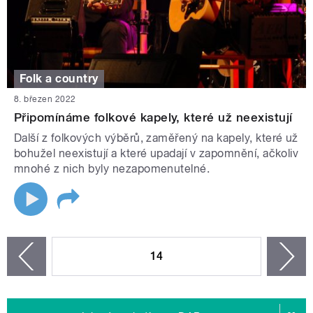
Folk a country
8. březen 2022
Připomínáme folkové kapely, které už neexistují
Další z folkových výběrů, zaměřený na kapely, které už
bohužel neexistují a které upadají v zapomnění, ačkoliv
mnohé z nich byly nezapomenutelné.
STRÁNKY
14
n
zí