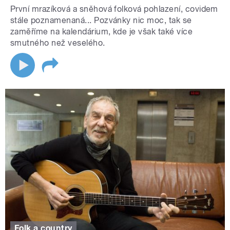
První mrazíková a sněhová folková pohlazení, covidem
stále poznamenaná... Pozvánky nic moc, tak se
zaměříme na kalendárium, kde je však také více
smutného než veselého.
Folk a country