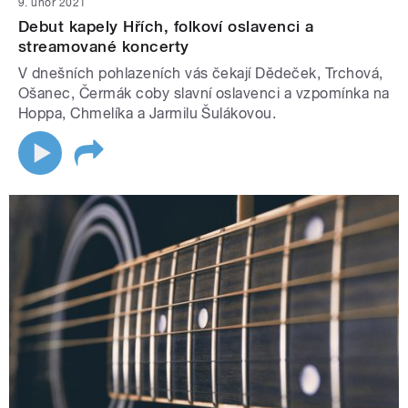
9. únor 2021
Debut kapely Hřích, folkoví oslavenci a
streamované koncerty
V dnešních pohlazeních vás čekají Dědeček, Trchová,
Ošanec, Čermák coby slavní oslavenci a vzpomínka na
Hoppa, Chmelíka a Jarmilu Šulákovou.