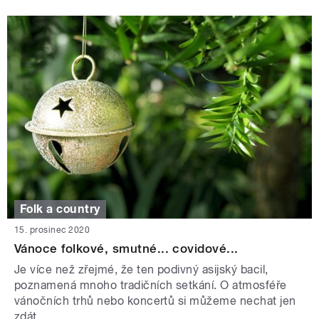
Folk a country
15. prosinec 2020
Vánoce folkové, smutné... covidové...
Je více než zřejmé, že ten podivný asijský bacil,
poznamená mnoho tradičních setkání. O atmosféře
vánočních trhů nebo koncertů si můžeme nechat jen
zdát.