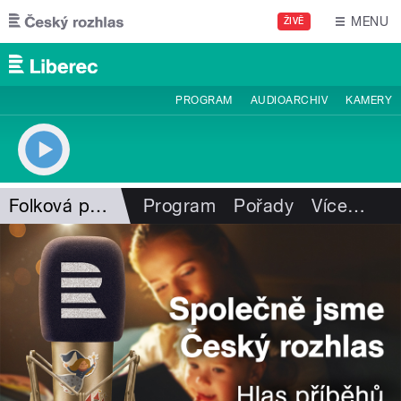
Přejít k hlavnímu obsahu
MENU
ŽIVĚ
PROGRAM
AUDIOARCHIV
KAMERY
Folková pohlazení
Program
Pořady
Více
…