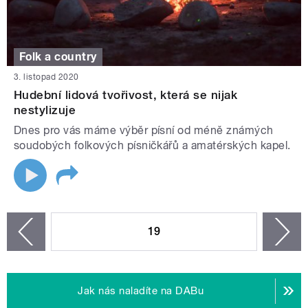
Folk a country
3. listopad 2020
Hudební lidová tvořivost, která se nijak
nestylizuje
Dnes pro vás máme výběr písní od méně známých
soudobých folkových písničkářů a amatérských kapel.
STRÁNKY
19
n
zí
Jak nás naladíte na DABu