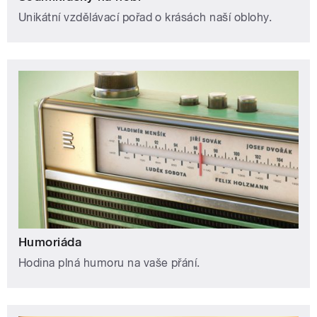
Unikátní vzdělávací pořad o krásách naší oblohy.
Humoriáda
Hodina plná humoru na vaše přání.