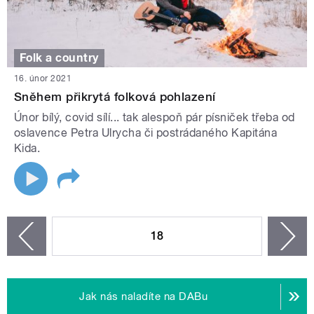
Folk a country
16. únor 2021
Sněhem přikrytá folková pohlazení
Únor bílý, covid sílí... tak alespoň pár písniček třeba od
oslavence Petra Ulrycha či postrádaného Kapitána
Kida.
STRÁNKY
18
n
zí
Jak nás naladíte na DABu