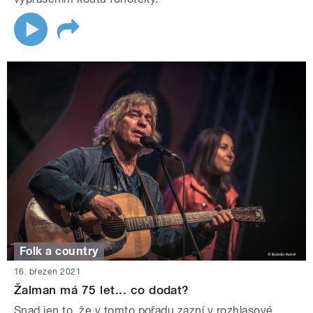
Folk a country
16. březen 2021
Žalman má 75 let... co dodat?
Snad jen to, že v tomto pořadu zazní v rozhlasové