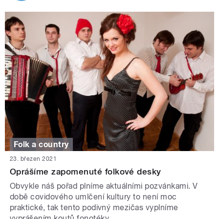
Folk a country
23. březen 2021
Oprášíme zapomenuté folkové desky
Obvykle náš pořad plníme aktuálními pozvánkami. V
době covidového umlčení kultury to není moc
praktické, tak tento podivný mezičas vyplníme
vyprášením koutů fonotéky.