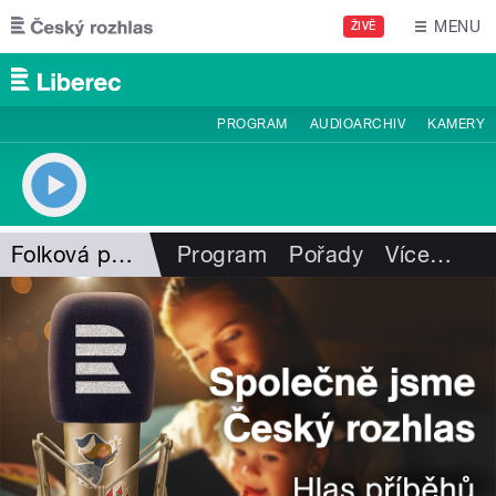
Přejít k hlavnímu obsahu
MENU
ŽIVĚ
PROGRAM
AUDIOARCHIV
KAMERY
Folková pohlazení
Program
Pořady
Více
…