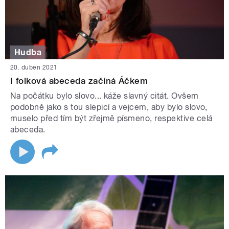
Hudba
20. duben 2021
I folková abeceda začíná Áčkem
Na počátku bylo slovo... káže slavný citát. Ovšem
podobně jako s tou slepicí a vejcem, aby bylo slovo,
muselo před tím být zřejmě písmeno, respektive celá
abeceda.