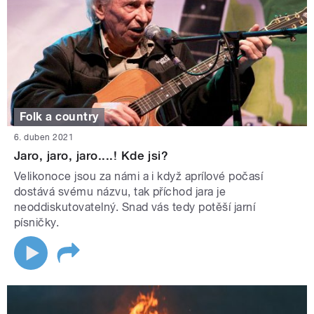
Folk a country
6. duben 2021
Jaro, jaro, jaro....! Kde jsi?
Velikonoce jsou za námi a i když aprílové počasí
dostává svému názvu, tak příchod jara je
neoddiskutovatelný. Snad vás tedy potěší jarní
písničky.