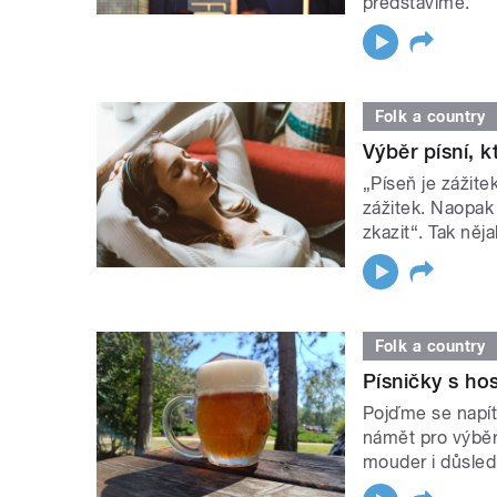
představíme.
Folk a country
Výběr písní, 
„Píseň je zážit
zážitek. Naopak
zkazit“. Tak něj
Folk a country
Písničky s h
Pojďme se napít 
námět pro výběr
mouder i důsled