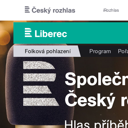
Přejít k hlavnímu obsahu
iRozhlas
Folková pohlazení
Program
Poř