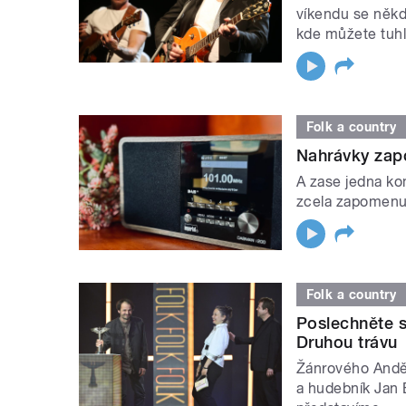
víkendu se někde
kde můžete tuhl
Folk a country
Nahrávky zap
A zase jedna ko
zcela zapomenut
Folk a country
Poslechněte s
Druhou trávu
Žánrového Anděl
a hudebník Jan 