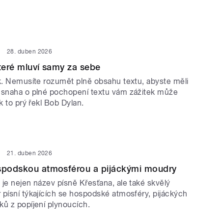
28. duben 2026
které mluví samy za sebe
ek. Nemusíte rozumět plně obsahu textu, abyste měli
 snaha o plné pochopení textu vám zážitek může
ak to prý řekl Bob Dylan.
21. duben 2026
ospodskou atmosférou a pijáckými moudry
je nejen název písně Křesťana, ale také skvělý
 písní týkajících se hospodské atmosféry, pijáckých
ků z popíjení plynoucích.