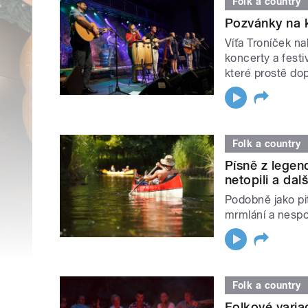
Folk a country
Pozvánky na k
Víťa Troníček n
koncerty a festi
které prostě dopl
Folk a country
Písně z lege
netopili a dalš
Podobně jako pit
mrmlání a nespo
Folk a country
Folkové varia