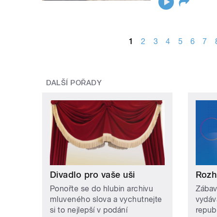
STRÁNKY
1
2
3
4
5
6
7
DALŠÍ POŘADY
Divadlo pro vaše uši
Rozh
Ponořte se do hlubin archivu
Zábav
mluveného slova a vychutnejte
vydáv
si to nejlepší v podání
repub