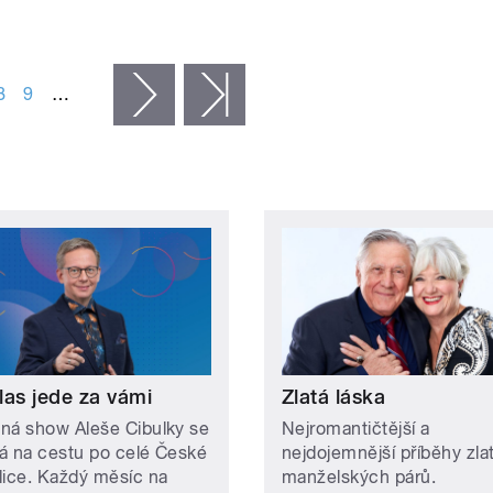
8
9
…
následující ›
poslední »
las jede za vámi
Zlatá láska
ná show Aleše Cibulky se
Nejromantičtější a
á na cestu po celé České
nejdojemnější příběhy zla
lice. Každý měsíc na
manželských párů.