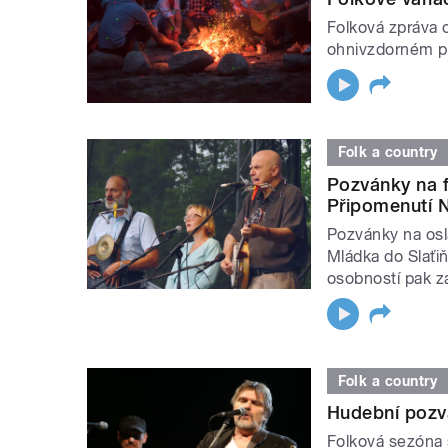
Folková zpráva 
ohnivzdorném pu
Folk a country
Pozvánky na f
Připomenutí N
Pozvánky na osl
Mládka do Slaťiň
osobností pak zá
Folk a country
Hudební pozv
Folková sezóna 