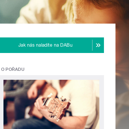
Jak nás naladíte na DABu
O POŘADU