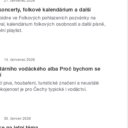
21. červenec 2026
oncerty, folkové kalendárium a další
abídne ve Folkových pohlazeních pozvánky na
val, kalendárium folkových osobností a další písně,
ní playlist.
14. červenec 2026
ndárního vodáckého alba Proč bychom se
í
í piva, houbaření, turistické značení a neustálé
kojenost je pro Čechy typické i vodáctví.
30. červen 2026
ce na letní téma