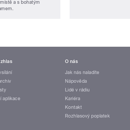
 místě a s bohatým
ramem.
zhlas
O nás
ysílání
Jak nás naladíte
rchiv
Nápověda
sty
Lidé v rádiu
í aplikace
Kariéra
Kontakt
Rozhlasový poplatek