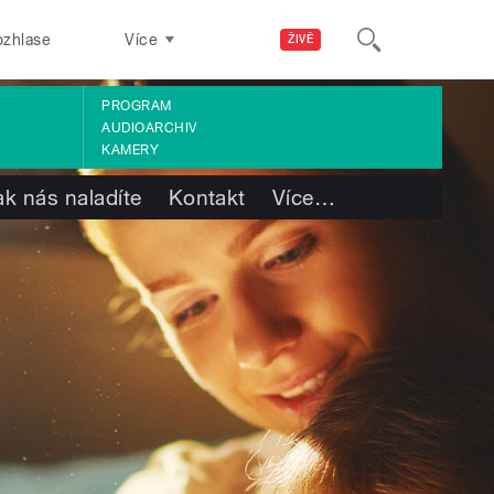
ozhlase
Více
ŽIVĚ
PROGRAM
AUDIOARCHIV
KAMERY
ak nás naladíte
Kontakt
Více
…