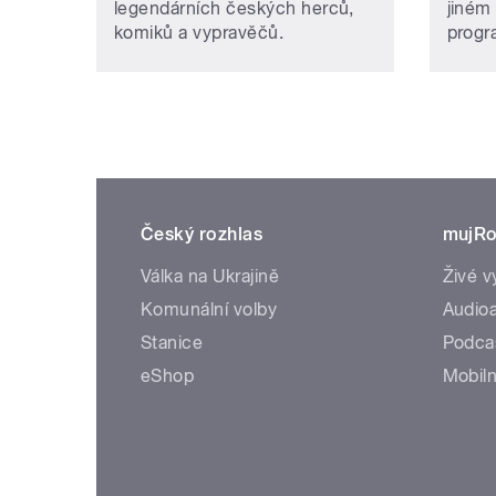
legendárních českých herců,
jiném
komiků a vypravěčů.
prog
Český rozhlas
mujRo
Válka na Ukrajině
Živé v
Komunální volby
Audioa
Stanice
Podca
eShop
Mobiln