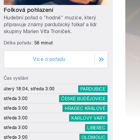
Folková pohlazení
Hudební pořad o "hodné" muzice, který
připravuje známý pardubický folkař a lídr
skupiny Marien Víťa Troníček.
Délka pořadu:
56 minut
Více o pořadu
Čas vysílání
úterý 18:04, středa 3:00
PARDUBICE
středa 3:00
ČESKÉ BUDĚJOVICE
středa 3:00
HRADEC KRÁLOVÉ
středa 3:00
KARLOVY VARY
středa 3:00
LIBEREC
středa 3:00
OLOMOUC