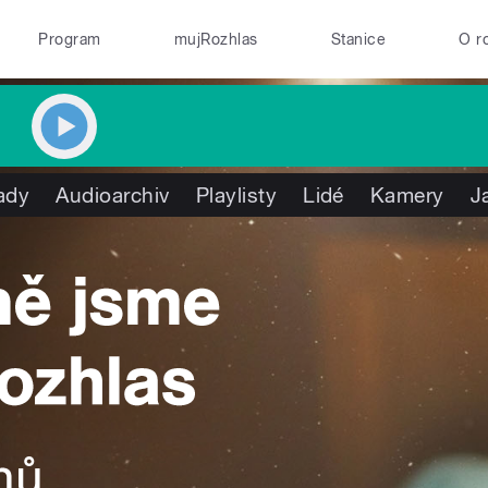
Program
mujRozhlas
Stanice
O r
ady
Audioarchiv
Playlisty
Lidé
Kamery
J