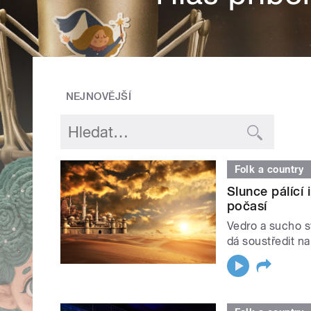
NEJNOVĚJŠÍ
Folk a country
Slunce pálící
počasí
Vedro a sucho sv
dá soustředit na