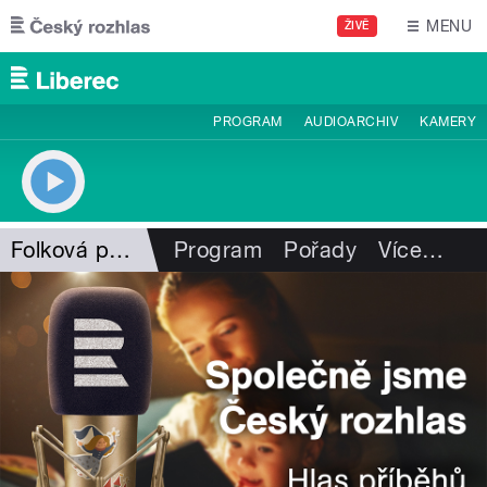
Přejít k hlavnímu obsahu
MENU
ŽIVĚ
PROGRAM
AUDIOARCHIV
KAMERY
Folková pohlazení
Program
Pořady
Více
…