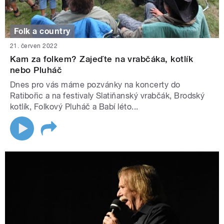
Folk a country
21. červen 2022
Kam za folkem? Zajeďte na vrabčáka, kotlík
nebo Pluháč
Dnes pro vás máme pozvánky na koncerty do
Ratibořic a na festivaly Slatiňanský vrabčák, Brodský
kotlík, Folkový Pluháč a Babí léto...