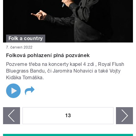
Folk a country
7. červen 2022
Folková pohlazení plná pozvánek
Pozveme třeba na koncerty kapel 4 zdi , Royal Flush
Bluegrass Bandu, či Jaromíra Nohavici a také Vojty
Kiďáka Tomáška.
STRÁNKY
13
n
zí