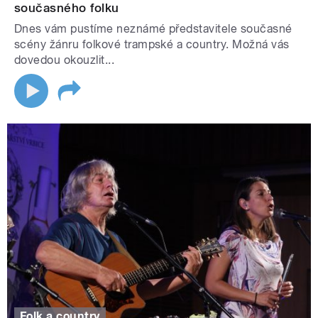
současného folku
Dnes vám pustíme neznámé představitele současné
scény žánru folkové trampské a country. Možná vás
dovedou okouzlit...
Folk a country