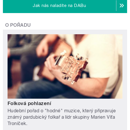
Jak nás naladíte na DABu
O POŘADU
Folková pohlazení
Hudební pořad o "hodné" muzice, který připravuje
známý pardubický folkař a lídr skupiny Marien Víťa
Troníček.