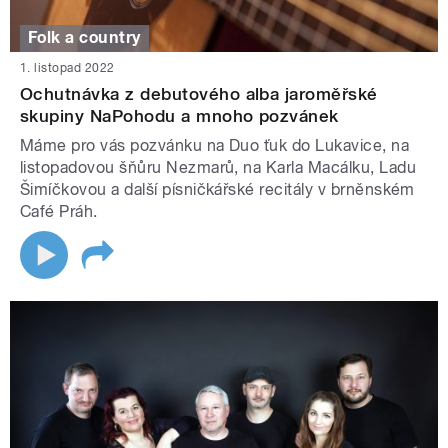
Folk a country
1. listopad 2022
Ochutnávka z debutového alba jaroměřské
skupiny NaPohodu a mnoho pozvánek
Máme pro vás pozvánku na Duo ťuk do Lukavice, na
listopadovou šňůru Nezmarů, na Karla Macálku, Ladu
Šimíčkovou a další písničkářské recitály v brněnském
Café Práh.