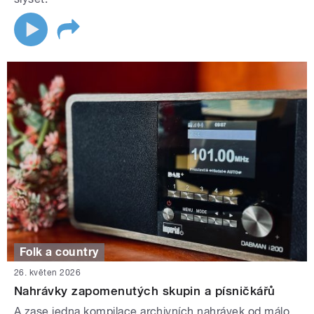
Folk a country
26. květen 2026
Nahrávky zapomenutých skupin a písničkářů
A zase jedna kompilace archivních nahrávek od málo