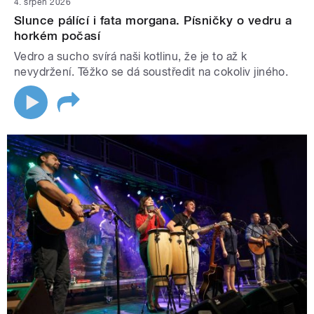
4. srpen 2026
Slunce pálící i fata morgana. Písničky o vedru a
horkém počasí
Vedro a sucho svírá naši kotlinu, že je to až k
nevydržení. Těžko se dá soustředit na cokoliv jiného.