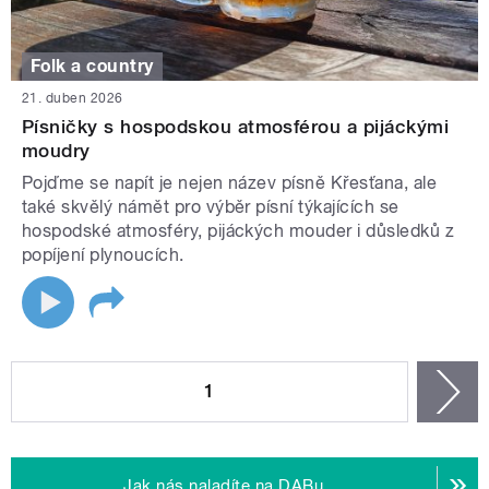
Folk a country
21. duben 2026
Písničky s hospodskou atmosférou a pijáckými
moudry
Pojďme se napít je nejen název písně Křesťana, ale
také skvělý námět pro výběr písní týkajících se
hospodské atmosféry, pijáckých mouder i důsledků z
popíjení plynoucích.
STRÁNKY
1
n
Jak nás naladíte na DABu