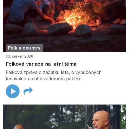
Folk a country
30. červen 2026
Folkové variace na letní téma
Folková zpráva o začátku léta, o vypečených
festivalech a ohnivzdorném publiku...