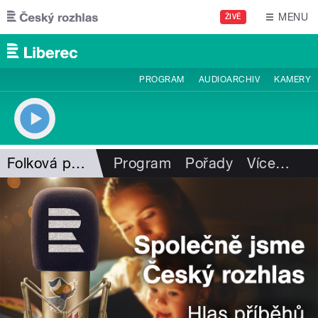
Přejít k hlavnímu obsahu
MENU
ŽIVĚ
PROGRAM
AUDIOARCHIV
KAMERY
Folková pohlazení
Program
Pořady
Více
…