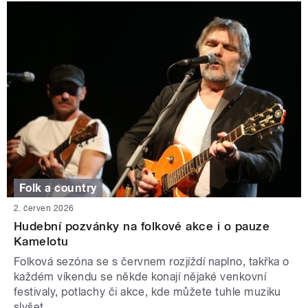
Folk a country
2. červen 2026
Hudební pozvánky na folkové akce i o pauze
Kamelotu
Folková sezóna se s červnem rozjíždí naplno, takřka o
každém víkendu se někde konají nějaké venkovní
festivaly, potlachy či akce, kde můžete tuhle muziku
slyšet.