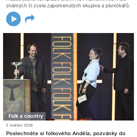
známých či zcela zapomenutých skupina a písničkářů.
Folk a country
5. květen 2026
Poslechněte si folkového Anděla, pozvánky do