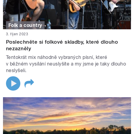
Folk a country
3. říjen 2023
Poslechněte si folkové skladby, které dlouho
nezazněly
Tentokrát mix náhodně vybraných písní, které
v běžném vysílání neuslyšíte a my jsme je taky dlouho
neslyšeli.