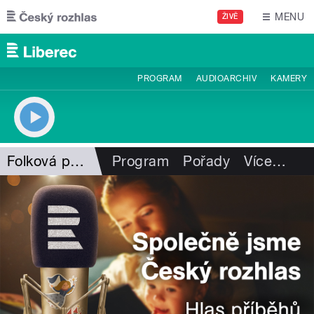
Přejít k hlavnímu obsahu
MENU
ŽIVĚ
PROGRAM
AUDIOARCHIV
KAMERY
Folková pohlazení
Program
Pořady
Více
…