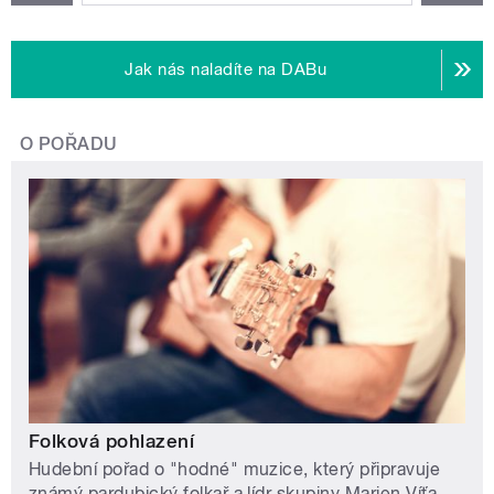
Jak nás naladíte na DABu
O POŘADU
Folková pohlazení
Hudební pořad o "hodné" muzice, který připravuje
známý pardubický folkař a lídr skupiny Marien Víťa