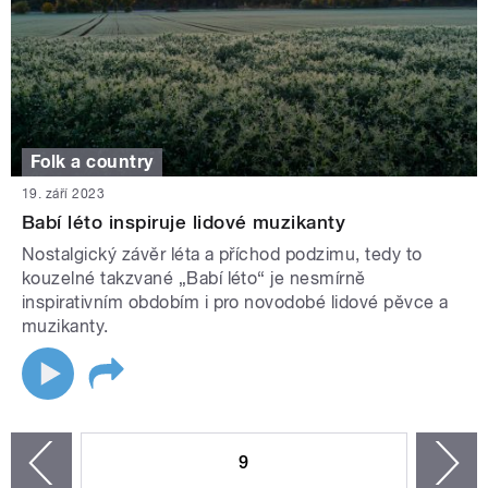
Folk a country
19. září 2023
Babí léto inspiruje lidové muzikanty
Nostalgický závěr léta a příchod podzimu, tedy to
kouzelné takzvané „Babí léto“ je nesmírně
inspirativním obdobím i pro novodobé lidové pěvce a
muzikanty.
STRÁNKY
9
n
zí