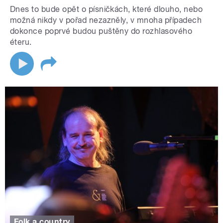
Dnes to bude opět o písničkách, které dlouho, nebo
možná nikdy v pořad nezazněly, v mnoha případech
dokonce poprvé budou puštěny do rozhlasového
éteru.
Folk a country