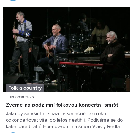
Folk a country
7. listopad 2023
Zveme na podzimní folkovou koncertní smršť
Jako by se všichni snažili v konečné fázi roku
odkoncertovat vše, co letos nestihli. Podíváme se do
kalendáře bratrů Ebenových i na šňůru Vlasty Redla.