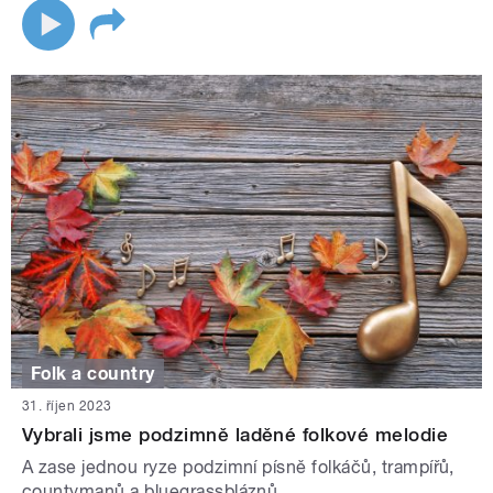
Folk a country
31. říjen 2023
Vybrali jsme podzimně laděné folkové melodie
A zase jednou ryze podzimní písně folkáčů, trampířů,
countymanů a bluegrassbláznů...