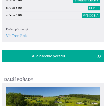
středa 3:00
STŘEDNÍ ČECHY
středa 3:00
SEVER
středa 3:00
VYSOČINA
Pořad připravují
Vít Troníček
Audioarchiv pořadu
DALŠÍ POŘADY