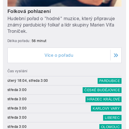
Folková pohlazení
Hudební pořad o "hodné" muzice, který připravuje
známý pardubický folkař a lídr skupiny Marien Víťa
Troníček.
Délka pořadu:
56 minut
Více o pořadu
Čas vysílání
úterý 18:04, středa 3:00
PARDUBICE
středa 3:00
ČESKÉ BUDĚJOVICE
středa 3:00
HRADEC KRÁLOVÉ
středa 3:00
KARLOVY VARY
středa 3:00
LIBEREC
středa 3:00
OLOMOUC