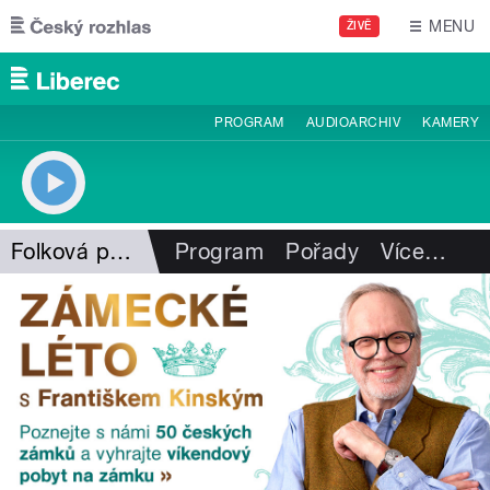
Přejít k hlavnímu obsahu
MENU
ŽIVĚ
PROGRAM
AUDIOARCHIV
KAMERY
Folková pohlazení
Program
Pořady
Více
…