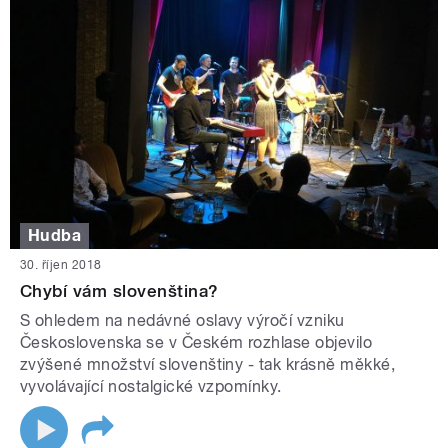
Hudba
30. říjen 2018
Chybí vám slovenština?
S ohledem na nedávné oslavy výročí vzniku
Československa se v Českém rozhlase objevilo
zvýšené množství slovenštiny - tak krásně měkké,
vyvolávající nostalgické vzpomínky.