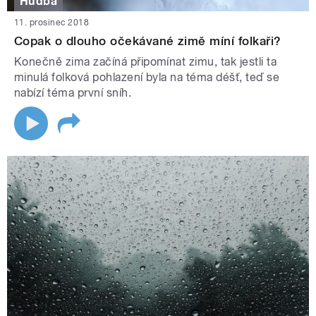
Hudba
11. prosinec 2018
Copak o dlouho očekávané zimě míní folkaři?
Konečně zima začíná připomínat zimu, tak jestli ta
minulá folková pohlazení byla na téma déšť, teď se
nabízí téma první sníh.