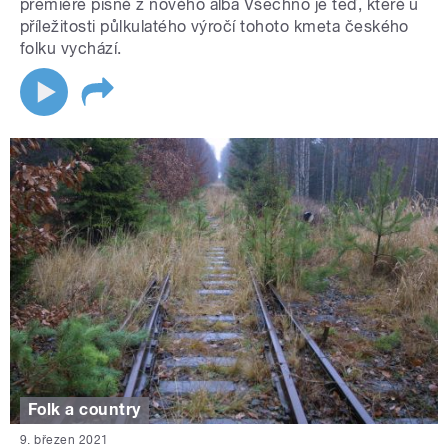
premiéře písně z nového alba Všechno je teď, které u
příležitosti půlkulatého výročí tohoto kmeta českého
folku vychází.
Folk a country
9. březen 2021