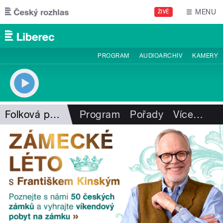
Přejít k hlavnímu obsahu
MENU
ŽIVĚ
PROGRAM
AUDIOARCHIV
KAMERY
Folková pohlazení
Program
Pořady
Více
…