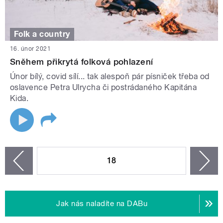
Folk a country
16. únor 2021
Sněhem přikrytá folková pohlazení
Únor bílý, covid sílí... tak alespoň pár písniček třeba od
oslavence Petra Ulrycha či postrádaného Kapitána
Kida.
STRÁNKY
18
n
zí
Jak nás naladíte na DABu