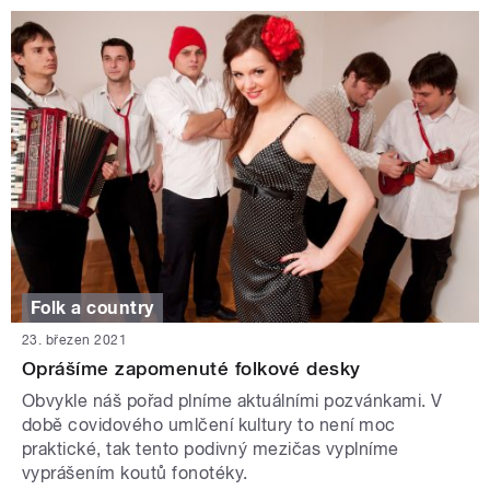
Folk a country
23. březen 2021
Oprášíme zapomenuté folkové desky
Obvykle náš pořad plníme aktuálními pozvánkami. V
době covidového umlčení kultury to není moc
praktické, tak tento podivný mezičas vyplníme
vyprášením koutů fonotéky.