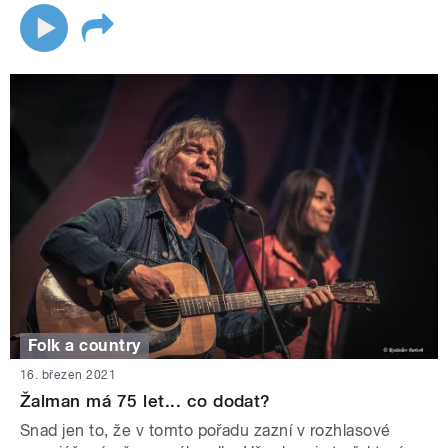
Folk a country
16. březen 2021
Žalman má 75 let... co dodat?
Snad jen to, že v tomto pořadu zazní v rozhlasové