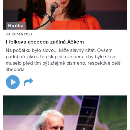
Hudba
20. duben 2021
I folková abeceda začíná Áčkem
Na počátku bylo slovo... káže slavný citát. Ovšem
podobně jako s tou slepicí a vejcem, aby bylo slovo,
muselo před tím být zřejmě písmeno, respektive celá
abeceda.