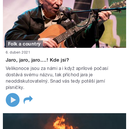
Folk a country
6. duben 2021
Jaro, jaro, jaro....! Kde jsi?
Velikonoce jsou za námi a i když aprílové počasí
dostává svému názvu, tak příchod jara je
neoddiskutovatelný. Snad vás tedy potěší jarní
písničky.