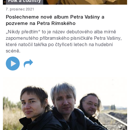
Folk a country
7. prosinec 2021
Poslechneme nové album Petra Vašiny a
pozveme na Petra Rímského
„Nikdy předtím“ to je název debutového alba mírně
zapomenutého příbramského písničkáře Petra Vašiny,
které natočil takřka po čtyřiceti letech na hudební
scéně.