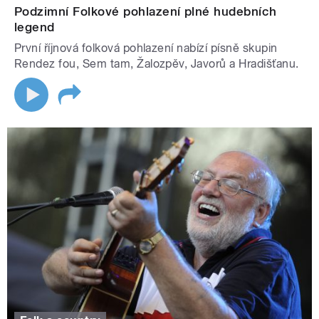
Podzimní Folkové pohlazení plné hudebních
legend
První říjnová folková pohlazení nabízí písně skupin
Rendez fou, Sem tam, Žalozpěv, Javorů a Hradišťanu.