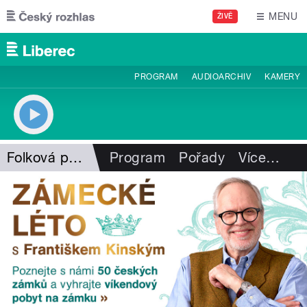
Přejít k hlavnímu obsahu
MENU
ŽIVĚ
PROGRAM
AUDIOARCHIV
KAMERY
Folková pohlazení
Program
Pořady
Více
…