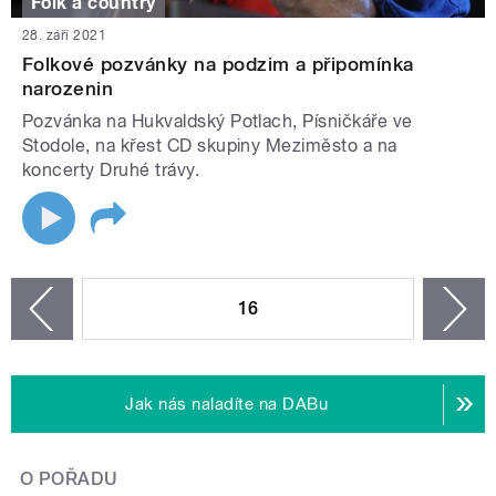
Folk a country
28. září 2021
Folkové pozvánky na podzim a připomínka
narozenin
Pozvánka na Hukvaldský Potlach, Písničkáře ve
Stodole, na křest CD skupiny Meziměsto a na
koncerty Druhé trávy.
STRÁNKY
16
n
zí
Jak nás naladíte na DABu
O POŘADU