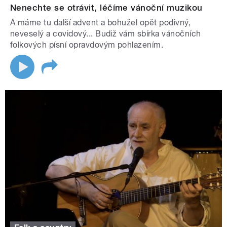
Nenechte se otrávit, léčíme vánoční muzikou
A máme tu další advent a bohužel opět podivný,
neveselý a covidový... Budiž vám sbírka vánočních
folkových písní opravdovým pohlazením.