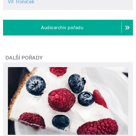
Vít Troníček
Audioarchiv pořadu
DALŠÍ POŘADY