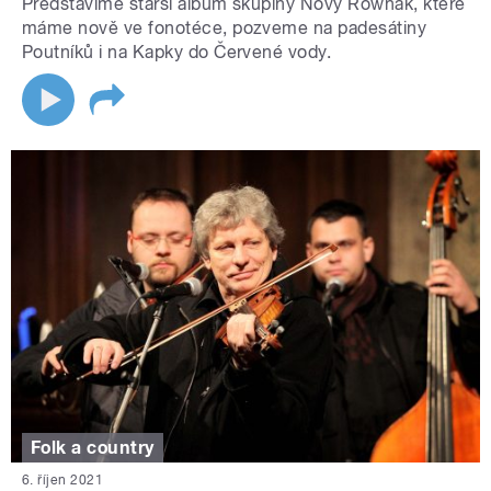
Představíme starší album skupiny Nový Rownák, které
máme nově ve fonotéce, pozveme na padesátiny
Poutníků i na Kapky do Červené vody.
Folk a country
6. říjen 2021