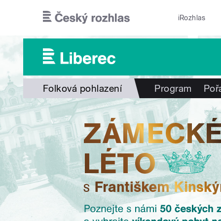
Přejít k hlavnímu obsahu
iRozhlas
Folková pohlazení
Program
Poř