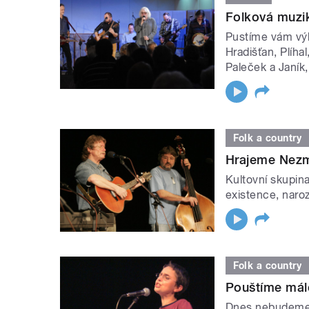
Folková muzik
Pustíme vám výb
Hradišťan, Plíha
Paleček a Janík
Folk a country
Hrajeme Nezm
Kultovní skupin
existence, naroz
Folk a country
Pouštíme mál
Dnes nebudeme 