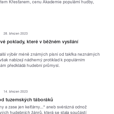
tem Křesťanem, cenu Akademie populární hudby,
28. březen 2023
vé poklady, které v běžném vysílání
alší výběr méně známých písní od takřka neznámých
í však nabízejí nádherný protiklad k populárním
nám předkládá hudební průmysl.
14. březen 2023
 od tuzemských táboráků
rny a zase jen kelťárny...“ aneb svérázná odnož
vých hudebních žánrů, která se stala součástí