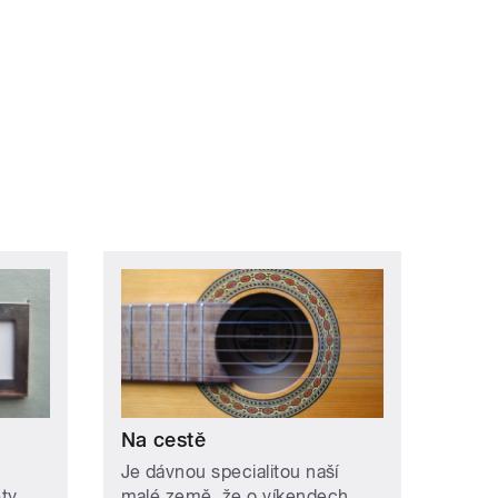
Na cestě
Je dávnou specialitou naší
ety
malé země, že o víkendech