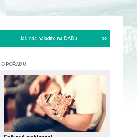
Jak nás naladíte na DABu
O POŘADU