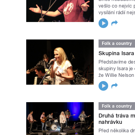
vešlo co nejvíc
vysílání rádií ne
Folk a country
Skupina Isara
Představíme des
skupiny Isara j
že Willie Nelson 
Folk a country
Druhá tráva 
nahrávku
Před několika dn