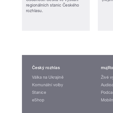
regionálních stanic Českého
rozhlasu.
Český rozhlas
mujRo
Válka na Ukrajině
Živé v
Komunální volby
Audioa
Stanice
Podca
eShop
Mobiln