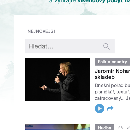
NEJNOVĚJŠÍ
Folk a country
Jaromír Nohav
skladeb
Dnešní pořad bu
písničkář, textař
zatracovaný... J
Hudba
23. kv