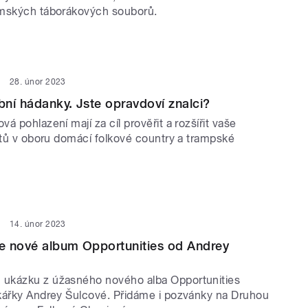
emských táborákových souborů.
28. únor 2023
ní hádanky. Jste opravdoví znalci?
á pohlazení mají za cíl prověřit a rozšířit vaše
retů v oboru domácí folkové country a trampské
14. únor 2023
e nové album Opportunities od Andrey
ukázku z úžasného nového alba Opportunities
kářky Andrey Šulcové. Přidáme i pozvánky na Druhou