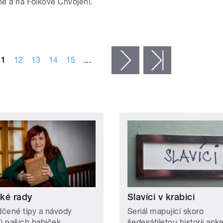
né a na Folkové Chvojení.
11
12
13
14
15
…
následující ›
poslední »
ké rady
Slavíci v krabici
čené tipy a návody
Seriál mapující skoro
n) našich babiček.
šedesátiletou historii ank