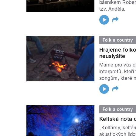
básníkem Rober
tzv. Anděla.
Folk a country
Hrajeme folko
neuslyšíte
Máme pro vás d
interpretů, kteř
songům, které 
Folk a country
Keltská nota
„Kelťárny, kelťá
akustických lido