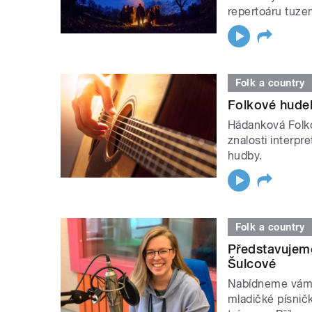
repertoáru tuz
Folk a country
Folkové hudeb
Hádanková Folkov
znalosti interp
hudby.
Folk a country
Představujem
Šulcové
Nabídneme vám 
mladičké písnič