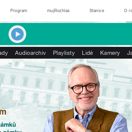
Program
mujRozhlas
Stanice
O r
ady
Audioarchiv
Playlisty
Lidé
Kamery
J