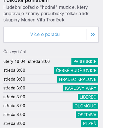
Folková pohlazení
Hudební pořad o "hodné" muzice, který
připravuje známý pardubický folkař a lídr
skupiny Marien Víťa Troníček.
Více o pořadu
Čas vysílání
úterý 18:04, středa 3:00
PARDUBICE
středa 3:00
ČESKÉ BUDĚJOVICE
středa 3:00
HRADEC KRÁLOVÉ
středa 3:00
KARLOVY VARY
středa 3:00
LIBEREC
středa 3:00
OLOMOUC
středa 3:00
OSTRAVA
středa 3:00
PLZEŇ