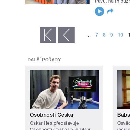
trávu, na Příbuz
STRÁNKY
…
7
8
9
10
« první
‹ předchozí
DALŠÍ POŘADY
Osobnosti Česka
Babs
Oskar Hes představuje
Osvěd
Osobnosti Česka ve vysílání
(neje