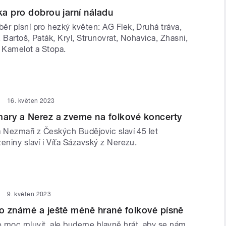
a pro dobrou jarní náladu
ěr písní pro hezký květen: AG Flek, Druhá tráva,
l, Bartoš, Paták, Kryl, Strunovrat, Nohavica, Zhasni,
, Kamelot a Stopa.
16. květen 2023
ary a Nerez a zveme na folkové koncerty
a Nezmaři z Českých Budějovic slaví 45 let
eniny slaví i Víťa Sázavský z Nerezu.
9. květen 2023
o známé a ještě méně hrané folkové písně
moc mluvit, ale budeme hlavně hrát, aby se nám