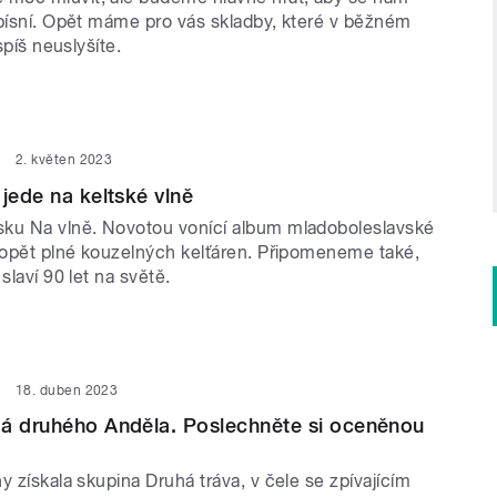
 písní. Opět máme pro vás skladby, které v běžném
jspíš neuslyšíte.
2. květen 2023
 jede na keltské vlně
ku Na vlně. Novotou vonící album mladoboleslavské
e opět plné kouzelných kelťáren. Připomeneme také,
slaví 90 let na světě.
18. duben 2023
má druhého Anděla. Poslechněte si oceněnou
y získala skupina Druhá tráva, v čele se zpívajícím