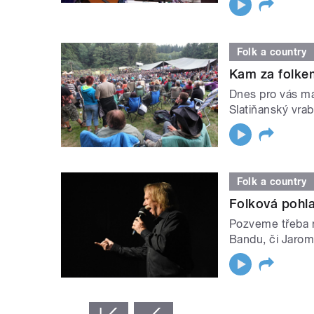
Folk a country
Kam za folkem
Dnes pro vás má
Slatiňanský vrab
Folk a country
Folková pohl
Pozveme třeba n
Bandu, či Jarom
STRÁNKY