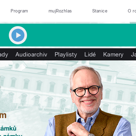
Program
mujRozhlas
Stanice
O r
ady
Audioarchiv
Playlisty
Lidé
Kamery
J