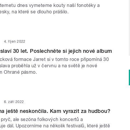
nternetu dnes vymeteme kouty naší fonotéky a
ky, na které se dlouho prášilo.
4. říjen 2022
slaví 30 let. Poslechněte si jejich nové album
ocková formace Jarret si v tomto roce připomíná 30
slava proběhla už v červnu a na světě je nové
um Ohrané pásmo.
6. září 2022
a ještě neskončila. Kam vyrazit za hudbou?
 pryč, ale sezóna folkových koncertů a
uje dál. Upozorníme na několik festivalů, které ještě