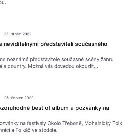
ou.
23. srpen 2022
 neviditelnými představiteli současného
me neznámé představitele současné scény žánru
é a country. Možná vás dovedou okouzlit...
28. červen 2022
zoruhodné best of album a pozvánky na
zvánky na festivaly Okolo Třeboně, Mohelnický Folk
chnici a Folkáč ve stodole.