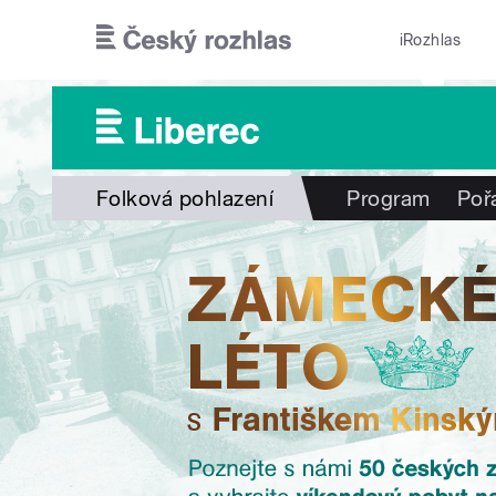
Přejít k hlavnímu obsahu
iRozhlas
Folková pohlazení
Program
Poř