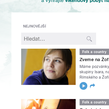
NEJNOVĚJŠÍ
Folk a country
Zveme na Žof
Máme pozvánky n
skupiny Isara, n
Rímského a Žof
Folk a country