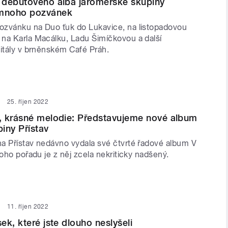
 debutového alba jaroměřské skupiny
mnoho pozvánek
zvánku na Duo ťuk do Lukavice, na listopadovou
na Karla Macálku, Ladu Šimíčkovou a další
citály v brněnském Café Práh.
25. říjen 2022
, krásné melodie: Představujeme nové album
iny Přístav
a Přístav nedávno vydala své čtvrté řadové album V
toho pořadu je z něj zcela nekriticky nadšený.
11. říjen 2022
ek, které jste dlouho neslyšeli