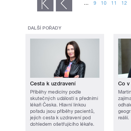
…
9
10
11
12
« první
‹ předchozí
DALŠÍ POŘADY
Cesta k uzdravení
Co v
Příběhy medicíny podle
Martin
skutečných událostí s předními
zajím
lékaři Česka. Hlavní linkou
odhale
pořadu jsou příběhy pacientů,
geogr
jejich cesta k uzdravení pod
reálií.
dohledem ošetřujícího lékaře.