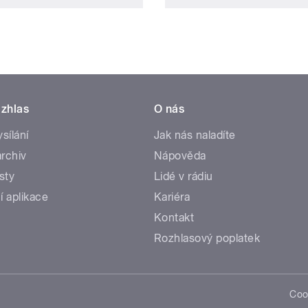
zhlas
O nás
ysílání
Jak nás naladíte
rchiv
Nápověda
sty
Lidé v rádiu
í aplikace
Kariéra
Kontakt
Rozhlasový poplatek
Coo