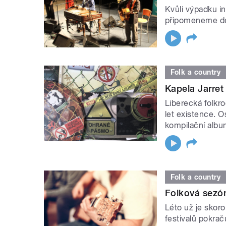
Kvůli výpadku i
připomeneme des
Folk a country
Kapela Jarret 
Liberecká folkr
let existence. O
kompilační alb
Folk a country
Folková sezón
Léto už je skoro
festivalů pokrač