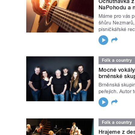
Ochutnávka z
NaPohodu a 
Máme pro vás po
šňůru Nezmarů, 
písničkářské re
Folk a country
Mocné vokály
brněnské skup
Brněnská skupin
peřejích. Autor 
Folk a country
Hrajeme z des