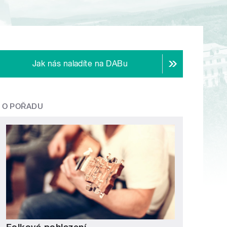
Jak nás naladíte na DABu
O POŘADU