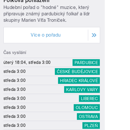
Folková pohlazení
Hudební pořad o "hodné" muzice, který
připravuje známý pardubický folkař a lídr
skupiny Marien Víťa Troníček.
Více o pořadu
Čas vysílání
úterý 18:04, středa 3:00
PARDUBICE
středa 3:00
ČESKÉ BUDĚJOVICE
středa 3:00
HRADEC KRÁLOVÉ
středa 3:00
KARLOVY VARY
středa 3:00
LIBEREC
středa 3:00
OLOMOUC
středa 3:00
OSTRAVA
středa 3:00
PLZEŇ