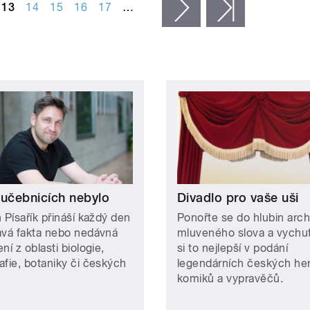
13
14
15
16
17
…
následující ›
poslední »
 učebnicích nebylo
Divadlo pro vaše uši
 Písařík přináší každý den
Ponořte se do hlubin arch
avá fakta nebo nedávná
mluveného slova a vychut
ní z oblasti biologie,
si to nejlepší v podání
afie, botaniky či českých
legendárních českých he
komiků a vypravěčů.