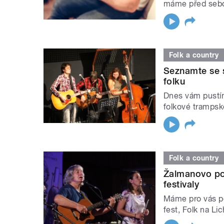
máme před seb
Folk a country
Seznamte se s
folku
Dnes vám pustí
folkové trampsk
Folk a country
Žalmanovo po
festivaly
Máme pro vás po
fest, Folk na Li