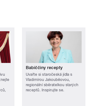
Babiččiny recepty
ivu
Uvařte si staročeská jídla s
nejte
Vladimírou Jakouběovou,
regionální sběratelkou starých
rců,
receptů. Inspirujte se.