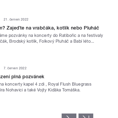
21. červen 2022
? Zajeďte na vrabčáka, kotlík nebo Pluháč
me pozvánky na koncerty do Ratibořic a na festivaly
čák, Brodský kotlík, Folkový Pluháč a Babí léto...
7. červen 2022
azení plná pozvánek
a koncerty kapel 4 zdi , Royal Flush Bluegrass
íra Nohavici a také Vojty Kiďáka Tomáška.