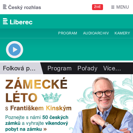
Přejít k hlavnímu obsahu
MENU
ŽIVĚ
PROGRAM
AUDIOARCHIV
KAMERY
Folková pohlazení
Program
Pořady
Více
…