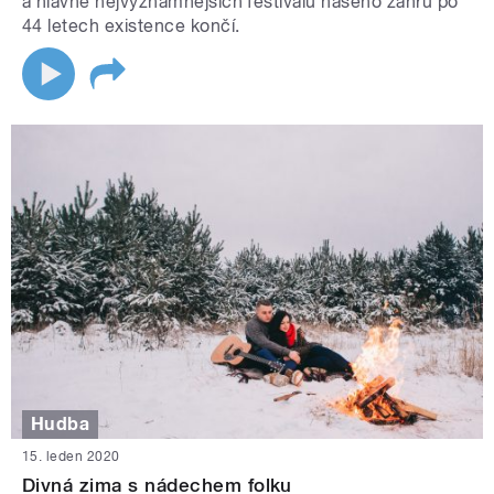
a hlavně nejvýznamnějších festivalů našeho žánru po
44 letech existence končí.
Hudba
15. leden 2020
Divná zima s nádechem folku