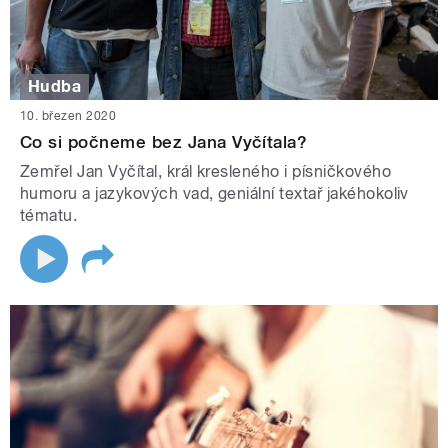
Hudba
10. březen 2020
Co si počneme bez Jana Vyčítala?
Zemřel Jan Vyčítal, král kresleného i písničkového
humoru a jazykových vad, geniální textař jakéhokoliv
tématu.