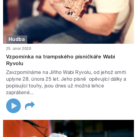
Hudba
25. únor 2020
Vzpomínka na trampského písničkáře Wabi
Ryvolu
Zavzpomínáme na Jiřího Wabi Ryvolu, od jehož smrti
uplyne 28. února 25 let. Jeho písně opěvující dálky a
popisující touhy, jsou dnes už možná lehce
zaprášené...