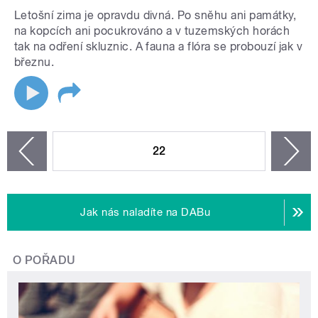
Letošní zima je opravdu divná. Po sněhu ani památky,
na kopcích ani pocukrováno a v tuzemských horách
tak na odření skluznic. A fauna a flóra se probouzí jak v
březnu.
STRÁNKY
22
n
zí
Jak nás naladíte na DABu
O POŘADU