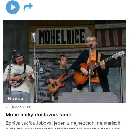
Hudba
21. leden 2020
Mohelnický dostavník končí
Zpráva takřka Jobova: jeden z nejhezčích, nejstarších