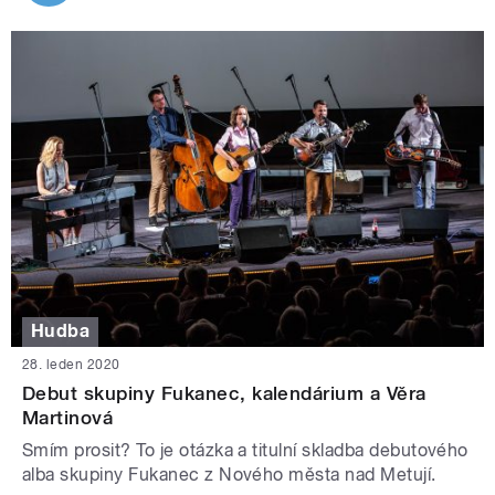
Hudba
28. leden 2020
Debut skupiny Fukanec, kalendárium a Věra
Martinová
Smím prosit? To je otázka a titulní skladba debutového
alba skupiny Fukanec z Nového města nad Metují.