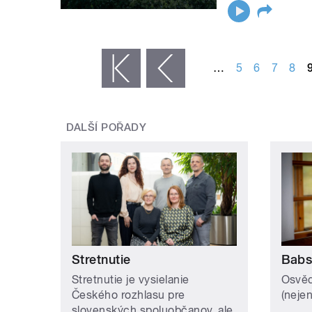
STRÁNKY
…
5
6
7
8
« první
‹ předchozí
DALŠÍ POŘADY
Stretnutie
Babs
Stretnutie je vysielanie
Osvěd
Českého rozhlasu pre
(neje
slovenských spoluobčanov, ale