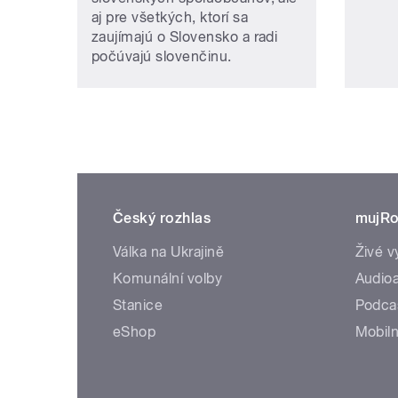
aj pre všetkých, ktorí sa
zaujímajú o Slovensko a radi
počúvajú slovenčinu.
Český rozhlas
mujRo
Válka na Ukrajině
Živé v
Komunální volby
Audioa
Stanice
Podca
eShop
Mobiln