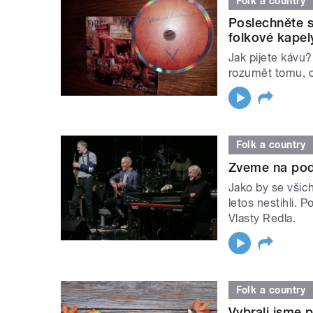
Folk a country
Poslechněte 
folkové kapel
Jak pijete kávu
rozumět tomu, o
Folk a country
Zveme na pod
Jako by se všich
letos nestihli. 
Vlasty Redla.
Folk a country
Vybrali jsme 