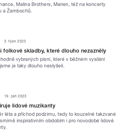
nance, Malina Brothers, Marien, též na koncerty
u a Žambochů.
3. říjen 2023
i folkové skladby, které dlouho nezazněly
áhodně vybraných písní, které v běžném vysílání
jsme je taky dlouho neslyšeli.
19. září 2023
iruje lidové muzikanty
ěr léta a příchod podzimu, tedy to kouzelné takzvané
esmírně inspirativním obdobím i pro novodobé lidové
ty.