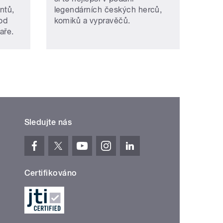
ntů,
legendárních českých herců,
pod
komiků a vypravěčů.
aře.
Sledujte nás
Certifikováno