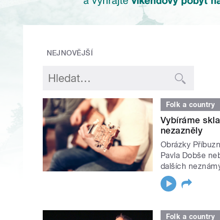
NEJNOVĚJŠÍ
Folk a country
Vybíráme skla
nezazněly
Obrázky Příbuzn
Pavla Dobše neb
dalších neznám
Folk a country