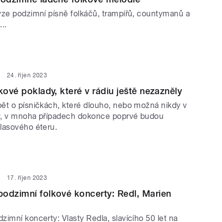
yze podzimní písně folkáčů, trampířů, countymanů a
..
24. říjen 2023
kové poklady, které v rádiu ještě nezazněly
ět o písničkách, které dlouho, nebo možná nikdy v
y, v mnoha případech dokonce poprvé budou
lasového éteru.
17. říjen 2023
odzimní folkové koncerty: Redl, Marien
imní koncerty: Vlasty Redla, slavícího 50 let na