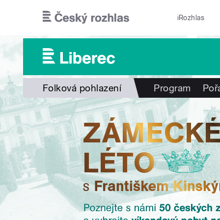
Přejít k hlavnímu obsahu
iRozhlas
Folková pohlazení
Program
Poř