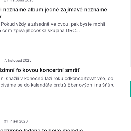
21. listopad 2023
si neznámé album jedné zajímavé neznámé
y
? Pokud vždy a zásadně ve dvou, pak byste mohli
 čem zpívá jihočeská skupina DRC...
7. listopad 2023
zimní folkovou koncertní smršť
ni snažili v konečné fázi roku odkoncertovat vše, co
Podíváme se do kalendáře bratrů Ebenových i na šňůru
31. říjen 2023
podzimně laděné folkové melodie