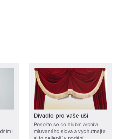
Divadlo pro vaše uši
Ponořte se do hlubin archivu
edními
mluveného slova a vychutnejte
si to nejlepší v podání