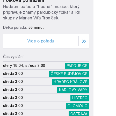
Folková pohlazení
Hudební pořad o "hodné" muzice, který
připravuje známý pardubický folkař a lídr
skupiny Marien Víťa Troníček.
Délka pořadu:
56 minut
Více o pořadu
Čas vysílání
úterý 18:04, středa 3:00
PARDUBICE
středa 3:00
ČESKÉ BUDĚJOVICE
středa 3:00
HRADEC KRÁLOVÉ
středa 3:00
KARLOVY VARY
středa 3:00
LIBEREC
středa 3:00
OLOMOUC
středa 3:00
OSTRAVA