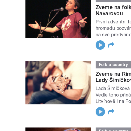
Zveme na fol
Navarovou
První adventní f
hromadu pozváne
na své předváno
Folk a country
Zveme na Rím
Lady Šimíčko
Lada Šimíčková 
Vedle toho přin
Litvínově i na F