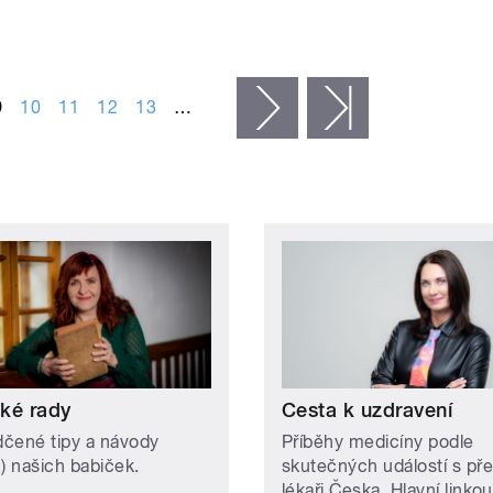
9
10
11
12
13
…
následující ›
poslední »
ké rady
Cesta k uzdravení
čené tipy a návody
Příběhy medicíny podle
n) našich babiček.
skutečných událostí s př
lékaři Česka. Hlavní linkou