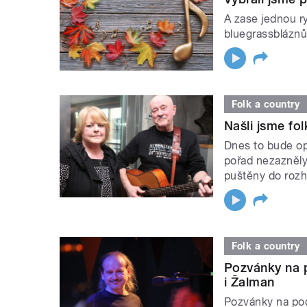
A zase jednou r
bluegrassbláznů.
Folk a country
Našli jsme fol
Dnes to bude op
pořad nezazněl
puštěny do rozh
Folk a country
Pozvánky na p
i Žalman
Pozvánky na podz