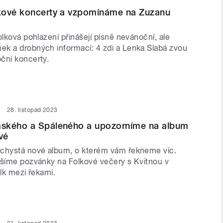
kové koncerty a vzpomínáme na Zuzanu
olková pohlazení přinášejí písně nevánoční, ale
k a drobných informací: 4 zdi a Lenka Slabá zvou
ční koncerty.
28. listopad 2023
ského a Spáleného a upozorníme na album
vé
chystá nové album, o kterém vám řekneme víc.
ášíme pozvánky na Folkové večery s Kvitnou v
olk mezi řekami.