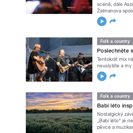
scéně, dále Aso
Žalmanova spol
Folk a country
Poslechněte s
Tentokrát mix n
neuslyšíte a my 
Folk a country
Babí léto insp
Nostalgický záv
„Babí léto“ je n
pěvce a muzikan