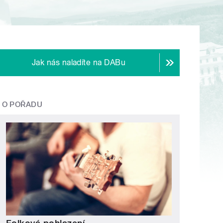
Jak nás naladíte na DABu
O POŘADU