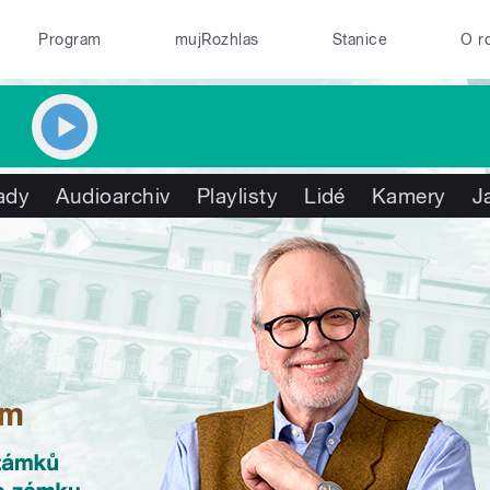
Program
mujRozhlas
Stanice
O r
ady
Audioarchiv
Playlisty
Lidé
Kamery
J