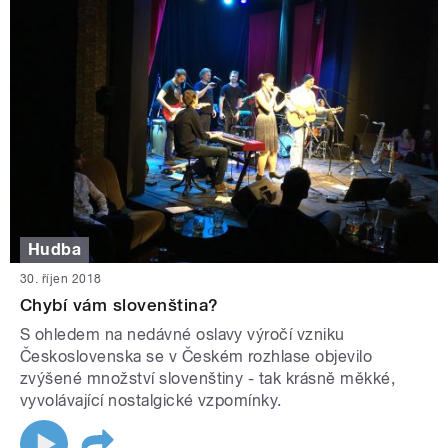
Hudba
30. říjen 2018
Chybí vám slovenština?
S ohledem na nedávné oslavy výročí vzniku
Československa se v Českém rozhlase objevilo
zvýšené množství slovenštiny - tak krásně měkké,
vyvolávající nostalgické vzpomínky.