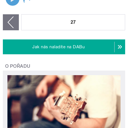
STRÁNKY
27
zí
Jak nás naladíte na DABu
O POŘADU