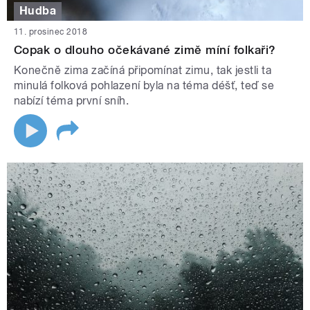
Hudba
11. prosinec 2018
Copak o dlouho očekávané zimě míní folkaři?
Konečně zima začíná připomínat zimu, tak jestli ta
minulá folková pohlazení byla na téma déšť, teď se
nabízí téma první sníh.