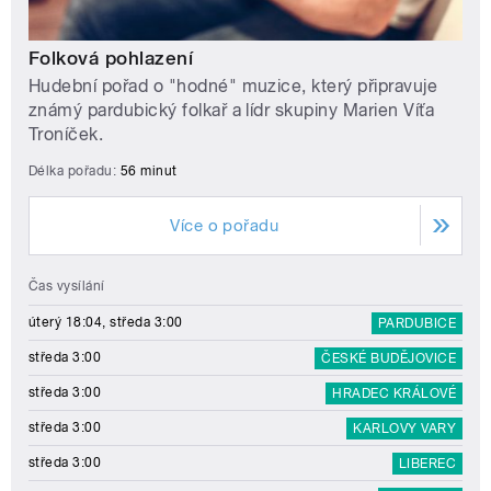
Folková pohlazení
Hudební pořad o "hodné" muzice, který připravuje
známý pardubický folkař a lídr skupiny Marien Víťa
Troníček.
Délka pořadu:
56 minut
Více o pořadu
Čas vysílání
úterý 18:04, středa 3:00
PARDUBICE
středa 3:00
ČESKÉ BUDĚJOVICE
středa 3:00
HRADEC KRÁLOVÉ
středa 3:00
KARLOVY VARY
středa 3:00
LIBEREC