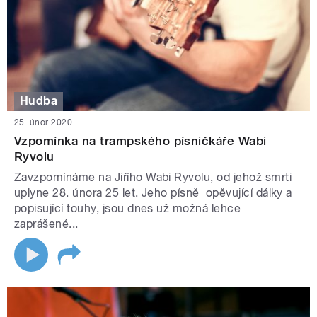
Hudba
25. únor 2020
Vzpomínka na trampského písničkáře Wabi
Ryvolu
Zavzpomínáme na Jiřího Wabi Ryvolu, od jehož smrti
uplyne 28. února 25 let. Jeho písně opěvující dálky a
popisující touhy, jsou dnes už možná lehce
zaprášené...