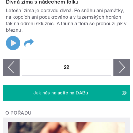
Divná zima s nádechem folku
Letošní zima je opravdu divná. Po sněhu ani památky,
na kopcích ani pocukrováno a v tuzemských horách
tak na odření skluznic. A fauna a flóra se probouzí jak v
březnu.
STRÁNKY
22
n
zí
Jak nás naladíte na DABu
O POŘADU