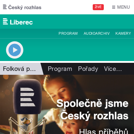
Přejít k hlavnímu obsahu
MENU
ŽIVĚ
PROGRAM
AUDIOARCHIV
KAMERY
Folková pohlazení
Program
Pořady
Více
…