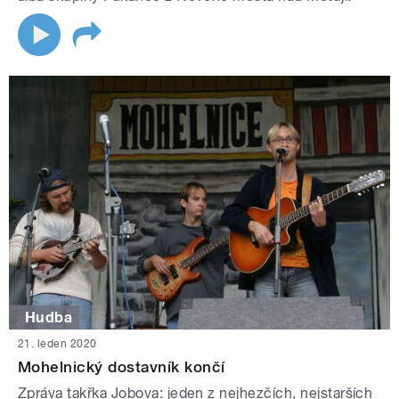
Hudba
21. leden 2020
Mohelnický dostavník končí
Zpráva takřka Jobova: jeden z nejhezčích, nejstarších