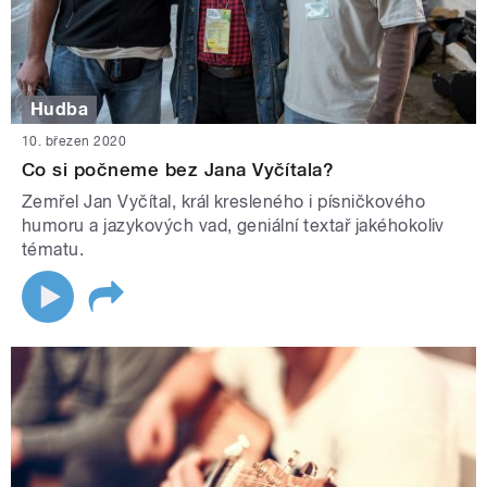
Hudba
10. březen 2020
Co si počneme bez Jana Vyčítala?
Zemřel Jan Vyčítal, král kresleného i písničkového
humoru a jazykových vad, geniální textař jakéhokoliv
tématu.