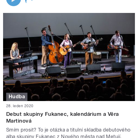
Hudba
28. leden 2020
Debut skupiny Fukanec, kalendárium a Věra
Martinová
Smím prosit? To je otázka a titulní skladba debutového
alba skupiny Fukanec z Nového města nad Metují.