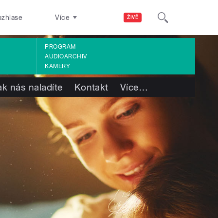
ozhlase
Více
ŽIVĚ
PROGRAM
AUDIOARCHIV
KAMERY
ak nás naladíte
Kontakt
Více
…