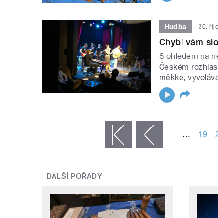
Hudba
30. ří
Chybí vám slo
S ohledem na ne
Českém rozhlase
měkké, vyvoláva
STRÁNKY
…
19
« první
‹ předchozí
DALŠÍ POŘADY