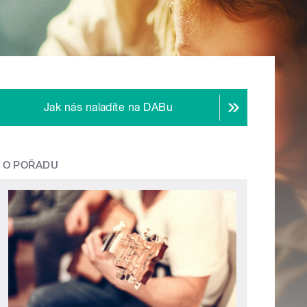
Jak nás naladíte na DABu
O POŘADU