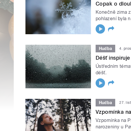
Copak o dlouh
Konečně zima zač
pohlazení byla n
Hudba
4. pro
Déšť inspiruje
Ústředním témat
déšť.
Hudba
27. li
Vzpomínka na
Vzpomínka na P
narozeniny u Pa