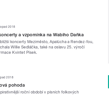
stopad 2018
koncerty a vzpomínka na Wabiho Daňka
bližší koncerty Meziměsto, Apalúcha a Rendez-fou,
chala Willie Sedláčka, také na oslavu 25. výročí
rmace Kvintet Písek.
topad 2018
ková pohoda
pirativnější roční období v písních folkových