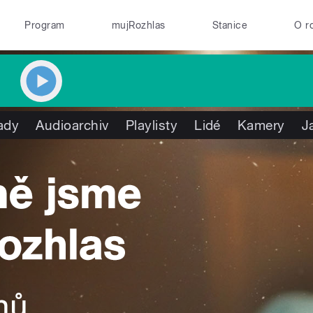
Program
mujRozhlas
Stanice
O r
ady
Audioarchiv
Playlisty
Lidé
Kamery
J