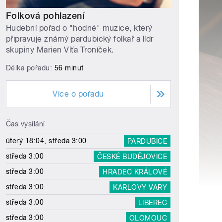
Folková pohlazení
Hudební pořad o "hodné" muzice, který
připravuje známý pardubický folkař a lídr
skupiny Marien Víťa Troníček.
Délka pořadu:
56 minut
Více o pořadu
Čas vysílání
úterý 18:04, středa 3:00
PARDUBICE
středa 3:00
ČESKÉ BUDĚJOVICE
středa 3:00
HRADEC KRÁLOVÉ
středa 3:00
KARLOVY VARY
středa 3:00
LIBEREC
středa 3:00
OLOMOUC