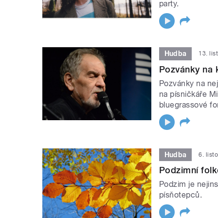
party.
Hudba
13. li
Pozvánky na 
Pozvánky na nej
na písničkáře Mi
bluegrassové fo
Hudba
6. lis
Podzimní fol
Podzim je nejins
písňotepců.