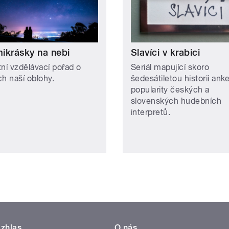
ikrásky na nebi
Slavíci v krabici
tní vzdělávací pořad o
Seriál mapující skoro
ch naší oblohy.
šedesátiletou historii ank
popularity českých a
slovenských hudebních
interpretů.
zhlas
O nás