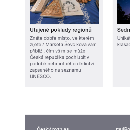
Utajené poklady regionů
Sedm
Znáte dobře místo, ve kterém
Uniká
žijete? Markéta Ševčíková vám
krásá
přiblíží, čím vším se může
Česká republika pochlubit v
podobě nehmotného dědictví
zapsaného na seznamu
UNESCO.
Český rozhlas
mujRo