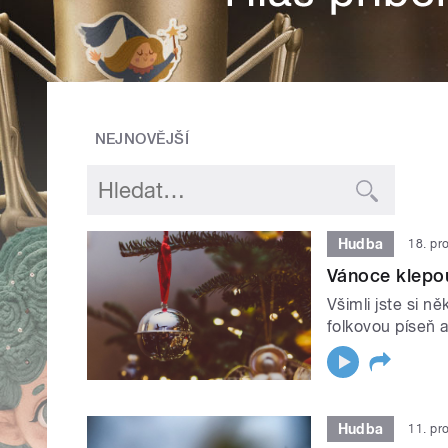
NEJNOVĚJŠÍ
Hudba
18. pr
Vánoce klepo
Všimli jste si n
folkovou píseň 
Hudba
11. pr