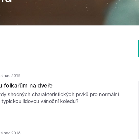
osinec 2018
u folkařům na dveře
ěkdy shodných charakteristických prvků pro normální
a typickou lidovou vánoční koledu?
osinec 2018