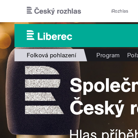
Přejít k hlavnímu obsahu
iRozhlas
Folková pohlazení
Program
Poř