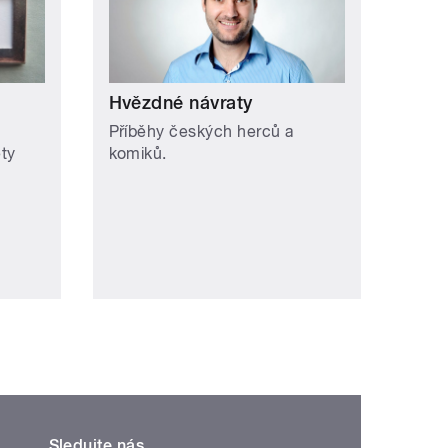
Hvězdné návraty
Příběhy českých herců a
ety
komiků.
Sledujte nás