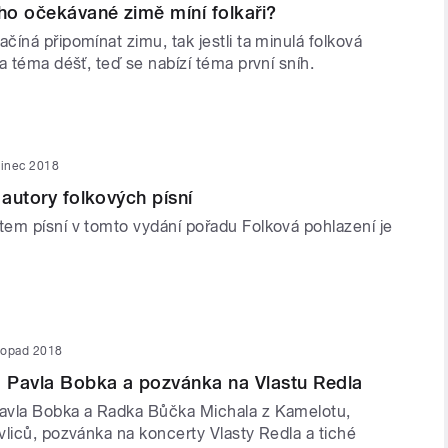
o očekávané zimě míní folkaři?
íná připomínat zimu, tak jestli ta minulá folková
a téma déšť, teď se nabízí téma první sníh.
sinec 2018
 autory folkových písní
em písní v tomto vydání pořadu Folková pohlazení je
stopad 2018
 Pavla Bobka a pozvánka na Vlastu Redla
avla Bobka a Radka Bůčka Michala z Kamelotu,
vliců, pozvánka na koncerty Vlasty Redla a tiché