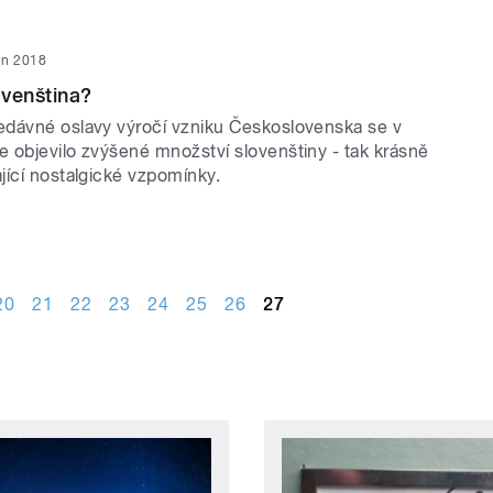
jen 2018
venština?
dávné oslavy výročí vzniku Československa se v
 objevilo zvýšené množství slovenštiny - tak krásně
jící nostalgické vzpomínky.
20
21
22
23
24
25
26
27