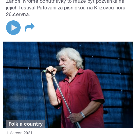
Záhoří. Kromě ochutnávky to může být pozvánka na
jejich festival Putování za písničkou na Křížovou horu
26.června.
Folk a country
1. červen 2021