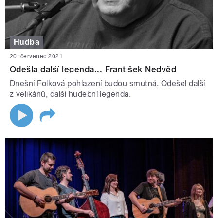
Hudba
20. červenec 2021
Odešla další legenda... František Nedvěd
Dnešní Folková pohlazení budou smutná. Odešel další
z velikánů, další hudební legenda.