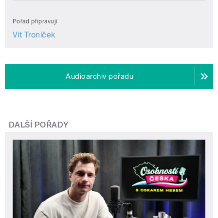
Pořad připravují
Vít Troníček
Audioarchiv pořadu
DALŠÍ POŘADY