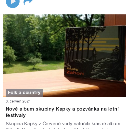
Folk a country
8. červen 2021
Nové album skupiny Kapky a pozvánka na letní
festivaly
Skupina Kapky z Červené vody natočila krásné album