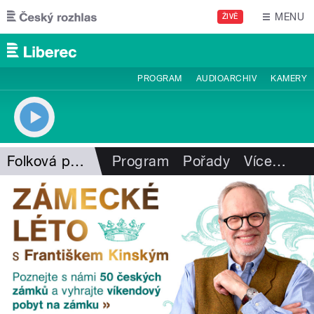
Přejít k hlavnímu obsahu
MENU
ŽIVĚ
PROGRAM
AUDIOARCHIV
KAMERY
Folková pohlazení
Program
Pořady
Více
…