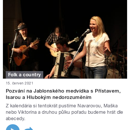
Folk a country
15. červen 2021
Pozvání na Jablonského medvídka s Přístavem,
Isarou a Hlubokým nedorozuměním
Z kalendária si tentokrát pustíme Navarovou, Maška
nebo Viktorína a druhou půlku pořadu budeme hrát dle
abecedy.