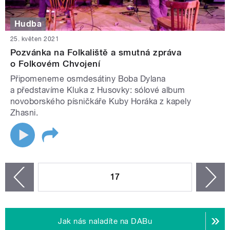
Hudba
25. květen 2021
Pozvánka na Folkaliště a smutná zpráva
o Folkovém Chvojení
Připomeneme osmdesátiny Boba Dylana
a představíme Kluka z Husovky: sólové album
novoborského písničkáře Kuby Horáka z kapely
Zhasni.
STRÁNKY
17
n
zí
Jak nás naladíte na DABu