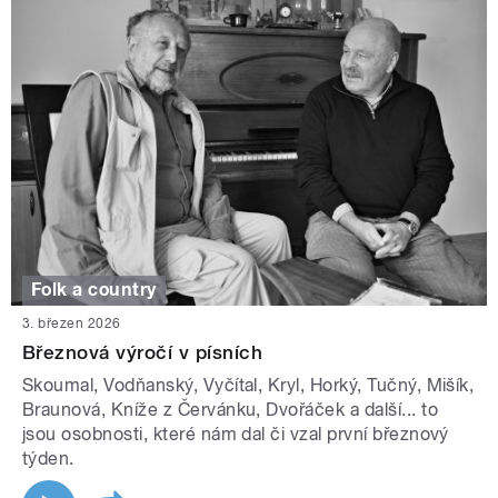
Folk a country
3. březen 2026
Březnová výročí v písních
Skoumal, Vodňanský, Vyčítal, Kryl, Horký, Tučný, Mišík,
Braunová, Kníže z Červánku, Dvořáček a další... to
jsou osobnosti, které nám dal či vzal první březnový
týden.