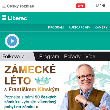
Přejít k hlavnímu obsahu
MENU
ŽIVĚ
PROGRAM
AUDIOARCHIV
KAMERY
Folková pohlazení
Program
Pořady
Více
…