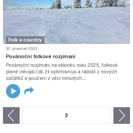
Folk a country
30. prosinec 2025
Povánoční folkové rozjímaní
Povánoční rozjímání na sklonku roku 2025, folkové
písně vlévající do žil optimismus a radost z nových
začátků a poučení z věcí minulých...
STRÁNKY
2
n
zí