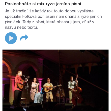
Poslechněte si mix ryze jarních písní
Je už tradicí, že každý rok touto dobou vysíláme
speciální Folková pohlazení namíchaná z ryze jarních
písniček. Tedy z písní, které obsahují jaro, ať už v
názvu nebo textu.