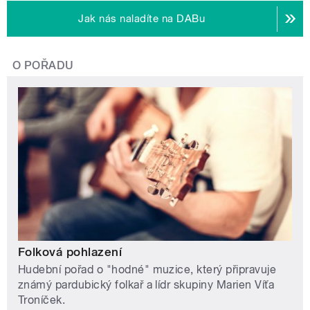
Jak nás naladíte na DABu
O POŘADU
Folková pohlazení
Hudební pořad o "hodné" muzice, který připravuje
známý pardubický folkař a lídr skupiny Marien Víťa
Troníček.