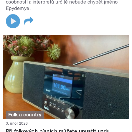
osobností a interpretů určitě nebude chybět jméno
Epydemye.
Folk a country
3. únor 2026
Při folkových písních můžete upustit uzdu