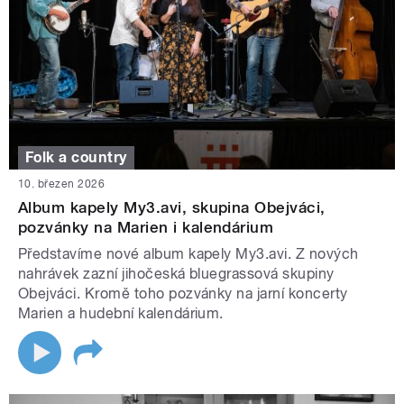
Folk a country
10. březen 2026
Album kapely My3.avi, skupina Obejváci,
pozvánky na Marien i kalendárium
Představíme nové album kapely My3.avi. Z nových
nahrávek zazní jihočeská bluegrassová skupiny
Obejváci. Kromě toho pozvánky na jarní koncerty
Marien a hudební kalendárium.