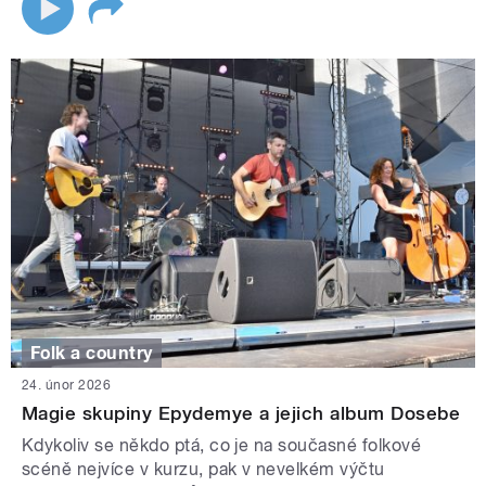
Folk a country
24. únor 2026
Magie skupiny Epydemye a jejich album Dosebe
Kdykoliv se někdo ptá, co je na současné folkové
scéně nejvíce v kurzu, pak v nevelkém výčtu