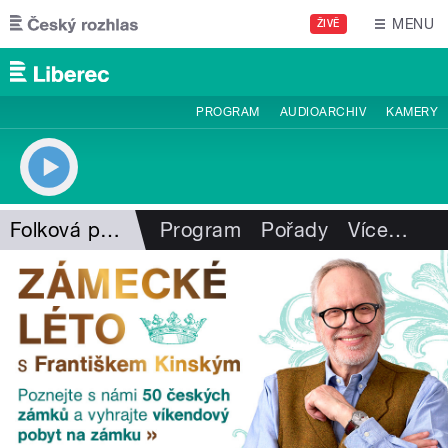
Přejít k hlavnímu obsahu
MENU
ŽIVĚ
PROGRAM
AUDIOARCHIV
KAMERY
Folková pohlazení
Program
Pořady
Více
…