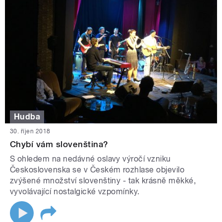
Hudba
30. říjen 2018
Chybí vám slovenština?
S ohledem na nedávné oslavy výročí vzniku
Československa se v Českém rozhlase objevilo
zvýšené množství slovenštiny - tak krásně měkké,
vyvolávající nostalgické vzpomínky.