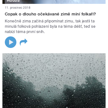
Hudba
11. prosinec 2018
Copak o dlouho očekávané zimě míní folkaři?
Konečně zima začíná připomínat zimu, tak jestli ta
minulá folková pohlazení byla na téma déšť, teď se
nabízí téma první sníh.