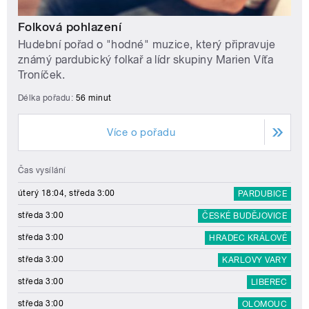
Folková pohlazení
Hudební pořad o "hodné" muzice, který připravuje
známý pardubický folkař a lídr skupiny Marien Víťa
Troníček.
Délka pořadu:
56 minut
Více o pořadu
Čas vysílání
úterý 18:04, středa 3:00
PARDUBICE
středa 3:00
ČESKÉ BUDĚJOVICE
středa 3:00
HRADEC KRÁLOVÉ
středa 3:00
KARLOVY VARY
středa 3:00
LIBEREC
středa 3:00
OLOMOUC