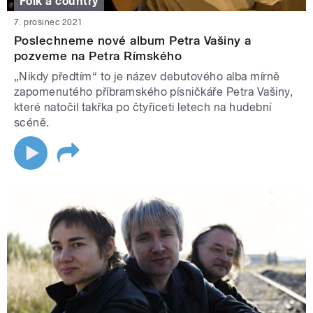
Folk a country
7. prosinec 2021
Poslechneme nové album Petra Vašiny a
pozveme na Petra Rímského
„Nikdy předtím“ to je název debutového alba mírně
zapomenutého příbramského písničkáře Petra Vašiny,
které natočil takřka po čtyřiceti letech na hudební
scéně.