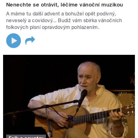
Nenechte se otrávit, léčíme vánoční muzikou
A máme tu další advent a bohužel opět podivný,
neveselý a covidový... Budiž vám sbírka vánočních
folkových písní opravdovým pohlazením.