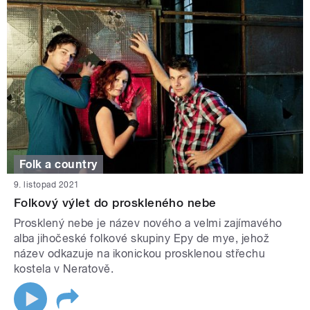
Folk a country
9. listopad 2021
Folkový výlet do proskleného nebe
Prosklený nebe je název nového a velmi zajímavého
alba jihočeské folkové skupiny Epy de mye, jehož
název odkazuje na ikonickou prosklenou střechu
kostela v Neratově.