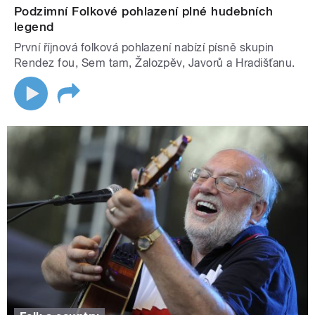
Podzimní Folkové pohlazení plné hudebních
legend
První říjnová folková pohlazení nabízí písně skupin
Rendez fou, Sem tam, Žalozpěv, Javorů a Hradišťanu.