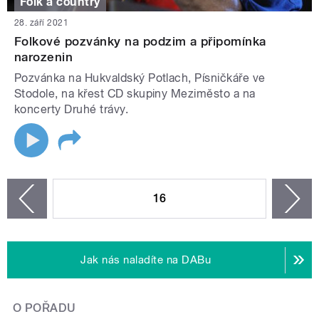
Folk a country
28. září 2021
Folkové pozvánky na podzim a připomínka
narozenin
Pozvánka na Hukvaldský Potlach, Písničkáře ve
Stodole, na křest CD skupiny Meziměsto a na
koncerty Druhé trávy.
STRÁNKY
16
n
zí
Jak nás naladíte na DABu
O POŘADU