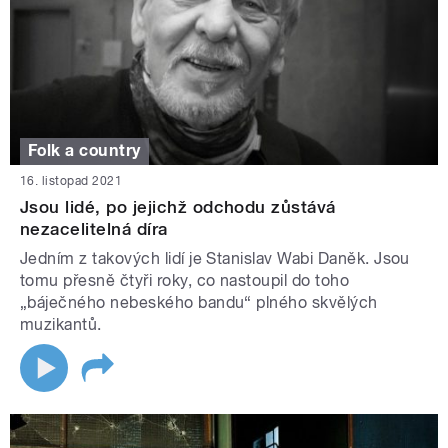
Folk a country
16. listopad 2021
Jsou lidé, po jejichž odchodu zůstává
nezacelitelná díra
Jedním z takových lidí je Stanislav Wabi Daněk. Jsou
tomu přesně čtyři roky, co nastoupil do toho
„báječného nebeského bandu“ plného skvělých
muzikantů.