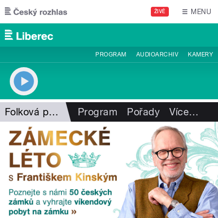
Přejít k hlavnímu obsahu
MENU
ŽIVĚ
PROGRAM
AUDIOARCHIV
KAMERY
Folková pohlazení
Program
Pořady
Více
…