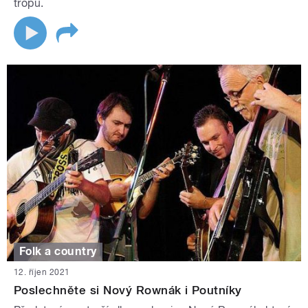
tropu.
Folk a country
12. říjen 2021
Poslechněte si Nový Rownák i Poutníky