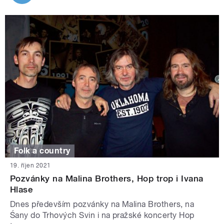
Folk a country
19. říjen 2021
Pozvánky na Malina Brothers, Hop trop i Ivana
Hlase
Dnes především pozvánky na Malina Brothers, na
Śany do Trhových Svin i na pražské koncerty Hop