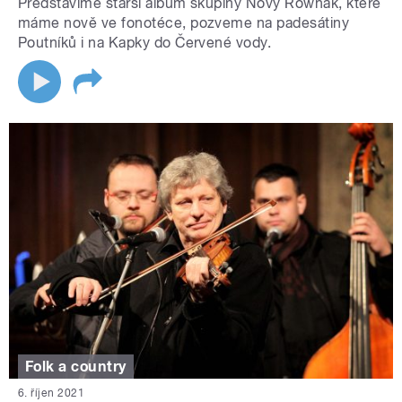
Představíme starší album skupiny Nový Rownák, které
máme nově ve fonotéce, pozveme na padesátiny
Poutníků i na Kapky do Červené vody.
Folk a country
6. říjen 2021