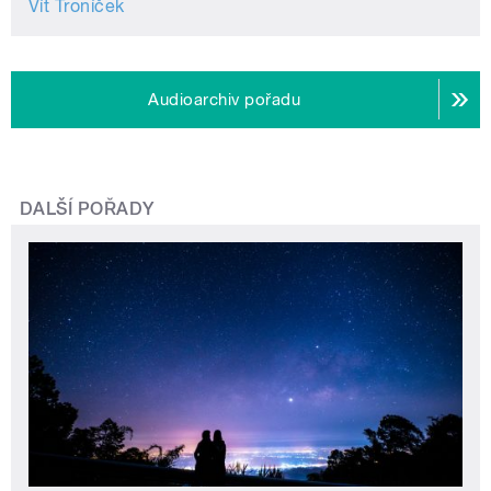
Vít Troníček
Audioarchiv pořadu
DALŠÍ POŘADY