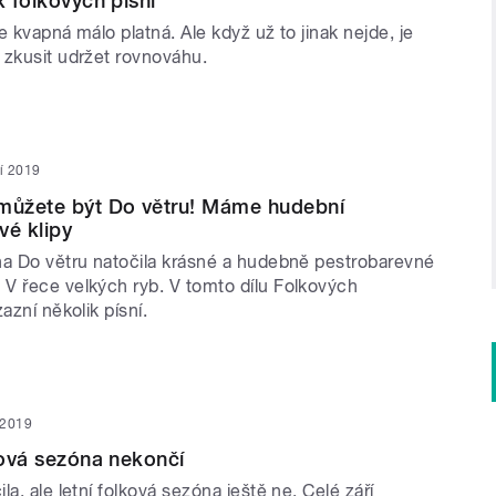
x folkových písní
e kvapná málo platná. Ale když už to jinak nejde, je
 zkusit udržet rovnováhu.
ří 2019
 můžete být Do větru! Máme hudební
vé klipy
na Do větru natočila krásné a hudebně pestrobarevné
V řece velkých ryb. V tomto dílu Folkových
azní několik písní.
í 2019
alová sezóna nekončí
la, ale letní folková sezóna ještě ne. Celé září