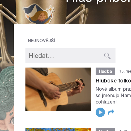
NEJNOVĚJŠÍ
Hudba
15. ří
Hluboké folk
Nové album pra
se jmenuje Namal
pohlazení.