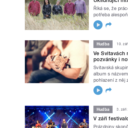
Uklidňující mi
Říká se, že prác
potřeba alespoň
Hudba
10. zá
Ve Svitavách
pozvánky i no
Svitavská skupi
album s názvem 
pohlazení z něj z
Hudba
3. zář
V září festiv
Prázdniny skonči