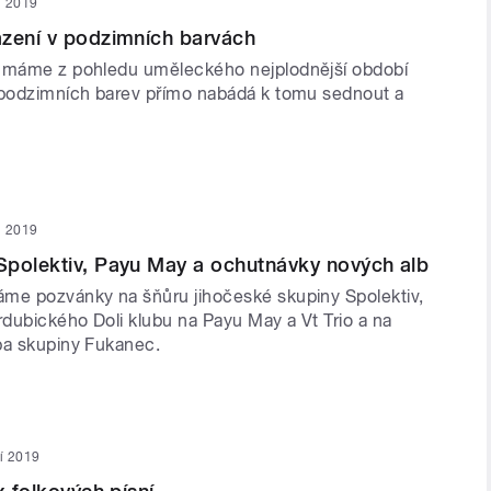
en 2019
azení v podzimních barvách
u máme z pohledu uměleckého nejplodnější období
 podzimních barev přímo nabádá k tomu sednout a
en 2019
Spolektiv, Payu May a ochutnávky nových alb
me pozvánky na šňůru jihočeské skupiny Spolektiv,
dubického Doli klubu na Payu May a Vt Trio a na
ba skupiny Fukanec.
ří 2019