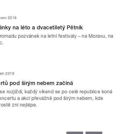
rven 2019
nky na léto a dvacetiletý Pětník
omadu pozvánek na letní festivaly – na Moravu, na
c.
ven 2019
rtů pod širým nebem začíná
e rozjíždí, každý víkend se po celé republice koná
 koncertu a akcí převážně pod širým nebem, kde
ostě zní nejlépe.