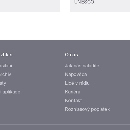
UNESCO.
zhlas
O nás
ysílání
Jak nás naladíte
rchiv
Nápověda
sty
Lidé v rádiu
í aplikace
Kariéra
Kontakt
Rozhlasový poplatek