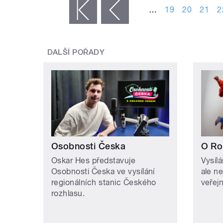
…
19
20
21
2
« první
‹ předchozí
DALŠÍ POŘADY
Osobnosti Česka
O Ro
Oskar Hes představuje
Vysíl
Osobnosti Česka ve vysílání
ale n
regionálních stanic Českého
veřejn
rozhlasu.