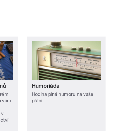
onů
Humoriáda
erém
Hodina plná humoru na vaše
á vám
přání.
 v
ctví