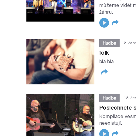
můžeme vidět mn
žánru.
Hudba
2. čer
folk
bla bla
Hudba
18. če
Poslechněte s
Kompilace vesmě
neexistují.