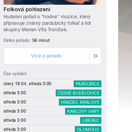
Folková pohlazení
Hudební pořad o "hodné" muzice, který
připravuje známý pardubický folkař a lídr
skupiny Marien Víťa Troníček.
Délka pořadu:
56 minut
Více o pořadu
Čas vysílání
úterý 18:04, středa 3:00
PARDUBICE
středa 3:00
ČESKÉ BUDĚJOVICE
středa 3:00
HRADEC KRÁLOVÉ
středa 3:00
KARLOVY VARY
středa 3:00
LIBEREC
středa 3:00
OLOMOUC