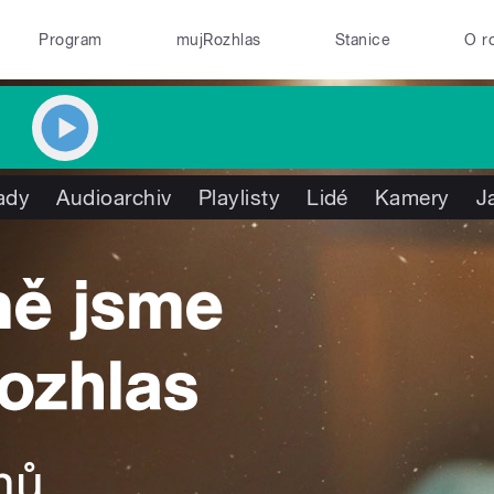
Program
mujRozhlas
Stanice
O r
ady
Audioarchiv
Playlisty
Lidé
Kamery
J