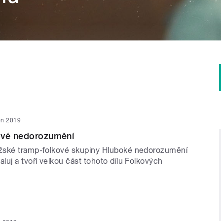
jen 2019
ové nedorozumění
žské tramp-folkové skupiny Hluboké nedorozumění
uj a tvoří velkou část tohoto dílu Folkových