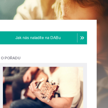
Jak nás naladíte na DABu
O POŘADU