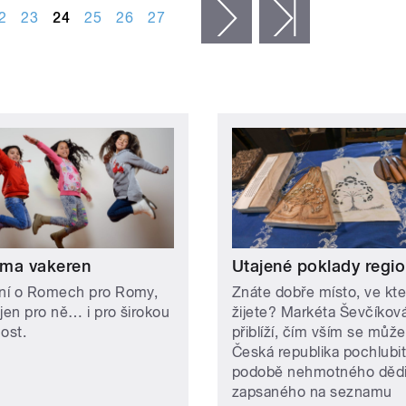
2
23
24
25
26
27
následující ›
poslední »
ma vakeren
Utajené poklady regi
ání o Romech pro Romy,
Znáte dobře místo, ve kt
ejen pro ně… i pro širokou
žijete? Markéta Ševčíkov
ost.
přiblíží, čím vším se může
Česká republika pochlubit
podobě nehmotného dědi
zapsaného na seznamu