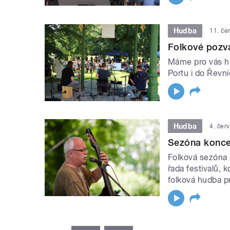
Hudba
11. če
Folkové pozvá
Máme pro vás hr
Portu i do Řevni
Hudba
4. čer
Sezóna konce
Folková sezóna s
řada festivalů,
folková hudba pr
STRÁNKY