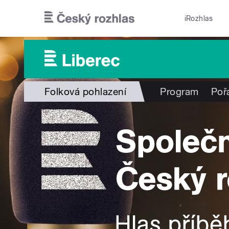
Přejít k hlavnímu obsahu
iRozhlas
Folková pohlazení
Program
Poř