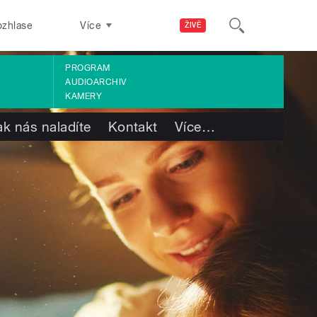
ozhlase
Více
ŽIVĚ
PROGRAM
AUDIOARCHIV
KAMERY
ak nás naladíte
Kontakt
Více
…