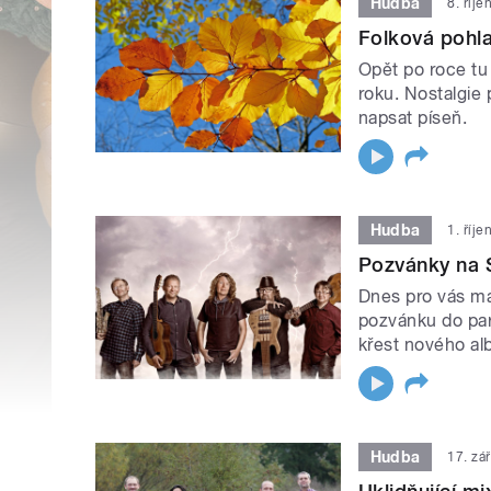
Hudba
8. říj
Folková pohl
Opět po roce t
roku. Nostalgie
napsat píseň.
Hudba
1. říj
Pozvánky na 
Dnes pro vás má
pozvánku do par
křest nového al
Hudba
17. zá