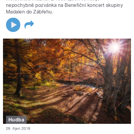
nepochybně pozvánka na Benefiční koncert skupiny
Madalen do Zábřehu.
Hudba
29. říjen 2019