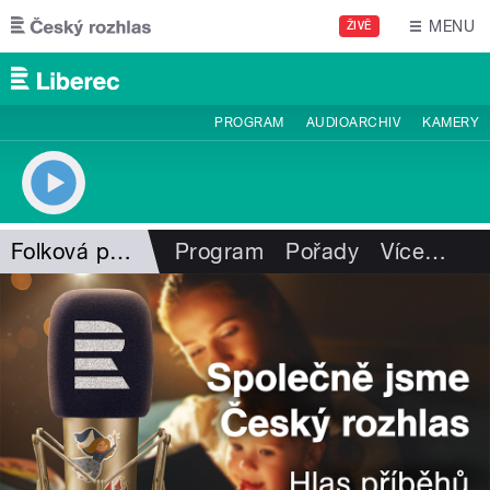
Přejít k hlavnímu obsahu
MENU
ŽIVĚ
PROGRAM
AUDIOARCHIV
KAMERY
Folková pohlazení
Program
Pořady
Více
…