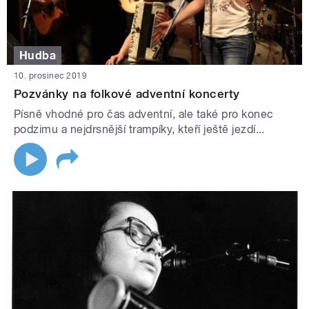
Hudba
10. prosinec 2019
Pozvánky na folkové adventní koncerty
Písně vhodné pro čas adventní, ale také pro konec
podzimu a nejdrsnější trampíky, kteří ještě jezdí...