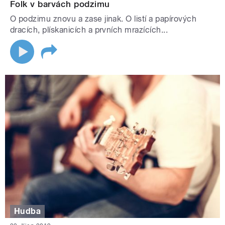
Folk v barvách podzimu
O podzimu znovu a zase jinak. O listí a papírových
dracích, plískanicích a prvních mrazících...
Hudba