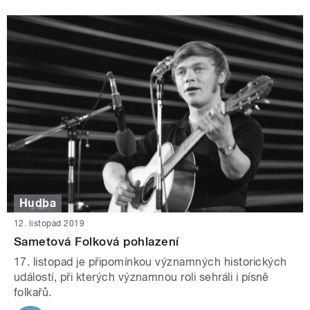
Hudba
12. listopad 2019
Sametová Folková pohlazení
17. listopad je připomínkou významných historických
událostí, při kterých významnou roli sehráli i písně
folkařů.