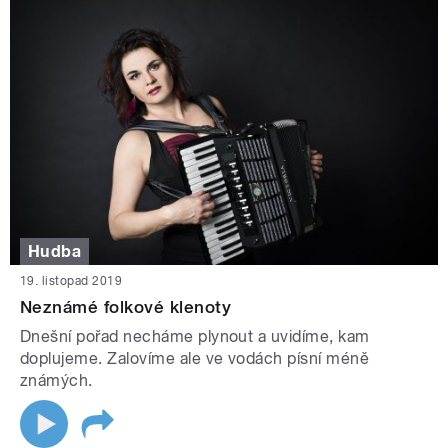
Hudba
19. listopad 2019
Neznámé folkové klenoty
Dnešní pořad necháme plynout a uvidíme, kam
doplujeme. Zalovíme ale ve vodách písní méně
známých.