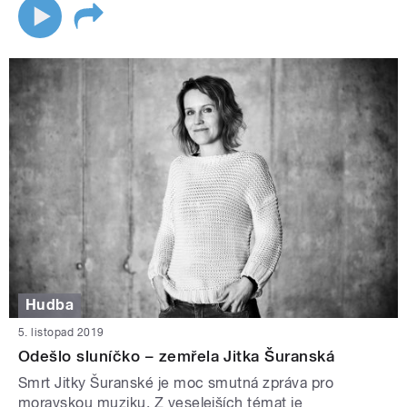
Hudba
5. listopad 2019
Odešlo sluníčko – zemřela Jitka Šuranská
Smrt Jitky Šuranské je moc smutná zpráva pro
moravskou muziku. Z veselejších témat je