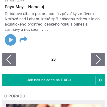
22. říjen 2019
Paya May - Namaluj
Debutové album pozoruhodné zpěvačky ze Dvora
Králové nad Labem, která spíš náhodou zabrousila do
akustického prostředí českého folku a přinesla
zajímavý a nevšední vítr.
STRÁNKY
23
n
zí
Jak nás naladíte na DABu
O POŘADU