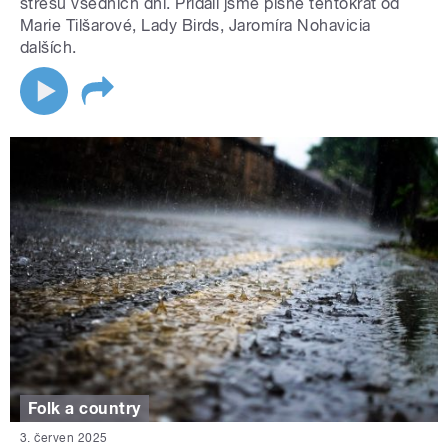
stresu všedních dní. Přidali jsme písně tentokrát od
Marie Tilšarové, Lady Birds, Jaromíra Nohavicia
dalších.
Folk a country
3. červen 2025