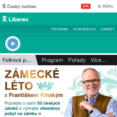
Přejít k hlavnímu obsahu
MENU
ŽIVĚ
PROGRAM
AUDIOARCHIV
KAMERY
Folková pohlazení
Program
Pořady
Více
…