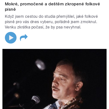
Mokré, promočené a deštěm zkropené folkové
písně
Když jsem cestou do studia přemýšlel, jaké folkové
písně pro vás dnes vyberu, pořádně jsem zmoknul.
Venku zkrátka počasí, že by psa nevyhnal.