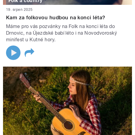
Folk a country
19. srpen 2025
Kam za folkovou hudbou na konci léta?
Máme pro vás pozvánky na Folk na konci léta do
Drnovic, na Újezdské babí léto i na Novodvoroský
minifest u Kutné hory.