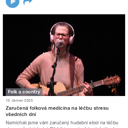
Folk a country
10. červen 2025
Zaručená folková medicína na léčbu stresu
všedních dní
Namíchali jsme vám zaručený hudební elixír na léčbu