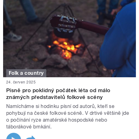
Folk a country
24. červen 2025
Písně pro poklidný počátek léta od málo
známých představitelů folkové scény
Namícháme si hodinku písní od autorů, kteří se
pohybují na české folkové scéně. V drtivé většině jde
o počínání ryze amatérské hospodské nebo
táborákové brnkání.