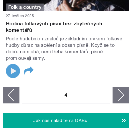
Folk a country
27. květen 2025
Hodina folkových písní bez zbytečných
komentářů
Podle hudebních znalců je základním prvkem folkové
hudby důraz na sdělení a obsah písně. Když se to
dobře namíchá, není třeba komentářů, písně
promlouvají samy.
STRÁNKY
4
n
zí
Jak nás naladíte na DABu