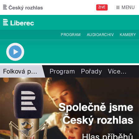
Přejít k hlavnímu obsahu
MENU
ŽIVĚ
PROGRAM
AUDIOARCHIV
KAMERY
Folková pohlazení
Program
Pořady
Více
…