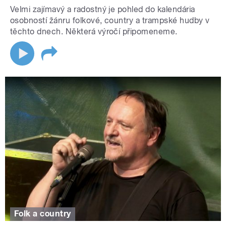
Velmi zajímavý a radostný je pohled do kalendária
osobností žánru folkové, country a trampské hudby v
těchto dnech. Některá výročí připomeneme.
Folk a country