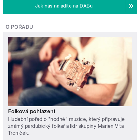
Jak nás naladíte na DABu
O POŘADU
Folková pohlazení
Hudební pořad o "hodné" muzice, který připravuje
známý pardubický folkař a lídr skupiny Marien Víťa
Troníček.