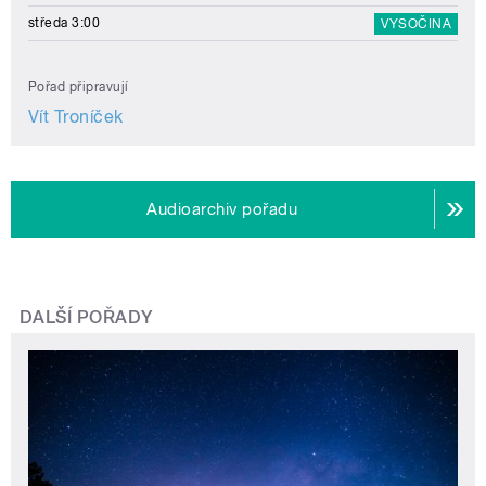
středa 3:00
VYSOČINA
Pořad připravují
Vít Troníček
Audioarchiv pořadu
DALŠÍ POŘADY