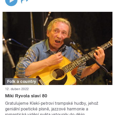
Folk a country
12. duben 2022
Miki Ryvola slaví 80
Gratulujeme Klekí-petrovi trampské hudby, jehož
geniální poetické písně, jazzové harmonie a
romantická vidění světa vstoupily do dějin.