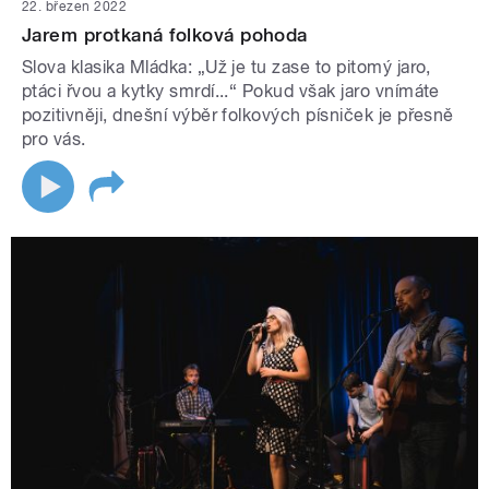
22. březen 2022
Jarem protkaná folková pohoda
Slova klasika Mládka: „Už je tu zase to pitomý jaro,
ptáci řvou a kytky smrdí...“ Pokud však jaro vnímáte
pozitivněji, dnešní výběr folkových písniček je přesně
pro vás.