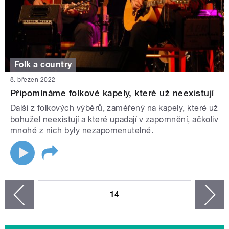
Folk a country
8. březen 2022
Připomínáme folkové kapely, které už neexistují
Další z folkových výběrů, zaměřený na kapely, které už
bohužel neexistují a které upadají v zapomnění, ačkoliv
mnohé z nich byly nezapomenutelné.
STRÁNKY
14
n
zí