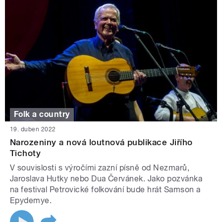
Folk a country
19. duben 2022
Narozeniny a nová loutnová publikace Jiřího
Tichoty
V souvislosti s výročími zazní písně od Nezmarů,
Jaroslava Hutky nebo Dua Červánek. Jako pozvánka
na festival Petrovické folkování bude hrát Samson a
Epydemye.