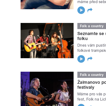
máme před seb
Folk a country
Seznamte se s
folku
Dnes vám pustí
folkové trampsk
Folk a country
Žalmanovo po
festivaly
Máme pro vás po
fest, Folk na Li