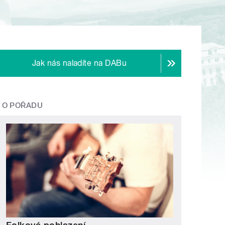
Jak nás naladíte na DABu
O POŘADU