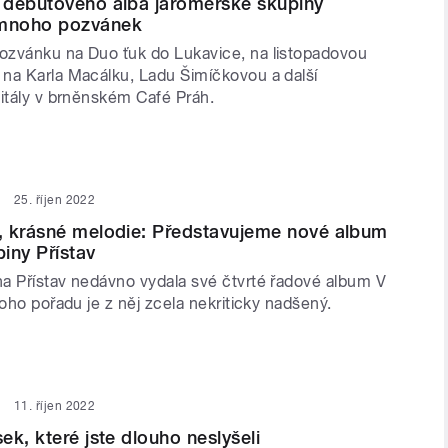
 debutového alba jaroměřské skupiny
mnoho pozvánek
zvánku na Duo ťuk do Lukavice, na listopadovou
na Karla Macálku, Ladu Šimíčkovou a další
citály v brněnském Café Práh.
25. říjen 2022
, krásné melodie: Představujeme nové album
iny Přístav
a Přístav nedávno vydala své čtvrté řadové album V
toho pořadu je z něj zcela nekriticky nadšený.
11. říjen 2022
ek, které jste dlouho neslyšeli