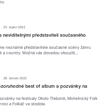
ou.
23. srpen 2022
 neviditelnými představiteli současného
me neznámé představitele současné scény žánru
é a country. Možná vás dovedou okouzlit...
28. červen 2022
zoruhodné best of album a pozvánky na
zvánky na festivaly Okolo Třeboně, Mohelnický Folk
chnici a Folkáč ve stodole.