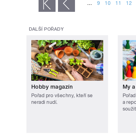
…
9
10
11
12
« první
‹ předchozí
DALŠÍ POŘADY
Hobby magazín
My a
Pořad pro všechny, kteří se
Pořad
neradi nudí.
a rep
soužit