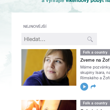
NEJNOVĚJŠÍ
Folk a country
Zveme na Žof
Máme pozvánky n
skupiny Isara, n
Rímského a Žof
Folk a country