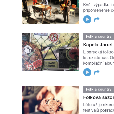
Kvůli výpadku i
připomeneme des
Folk a country
Kapela Jarret 
Liberecká folkr
let existence. O
kompilační alb
Folk a country
Folková sezón
Léto už je skoro
festivalů pokrač