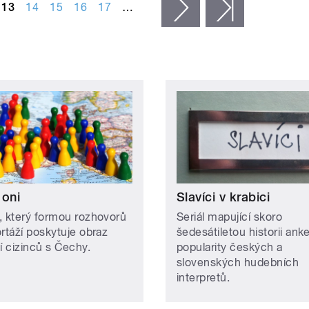
13
14
15
16
17
…
následující ›
poslední »
 oni
Slavíci v krabici
, který formou rozhovorů
Seriál mapující skoro
ortáží poskytuje obraz
šedesátiletou historii ank
í cizinců s Čechy.
popularity českých a
slovenských hudebních
interpretů.