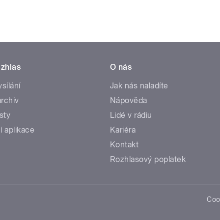
zhlas
O nás
ysílání
Jak nás naladíte
rchiv
Nápověda
sty
Lidé v rádiu
í aplikace
Kariéra
Kontakt
Rozhlasový poplatek
Coo