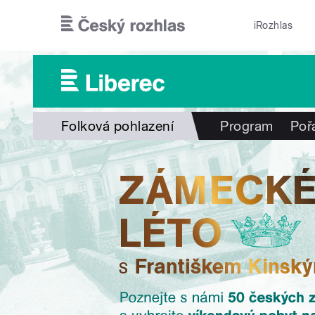
Přejít k hlavnímu obsahu
iRozhlas
Folková pohlazení
Program
Poř