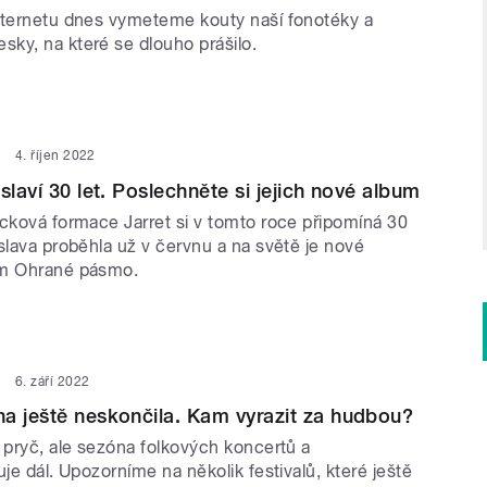
nternetu dnes vymeteme kouty naší fonotéky a
ky, na které se dlouho prášilo.
4. říjen 2022
slaví 30 let. Poslechněte si jejich nové album
ocková formace Jarret si v tomto roce připomíná 30
slava proběhla už v červnu a na světě je nové
um Ohrané pásmo.
6. září 2022
a ještě neskončila. Kam vyrazit za hudbou?
 pryč, ale sezóna folkových koncertů a
uje dál. Upozorníme na několik festivalů, které ještě