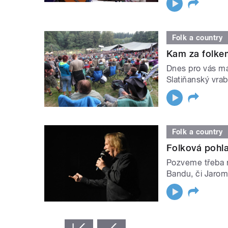
Folk a country
Kam za folkem
Dnes pro vás má
Slatiňanský vrab
Folk a country
Folková pohl
Pozveme třeba n
Bandu, či Jarom
STRÁNKY