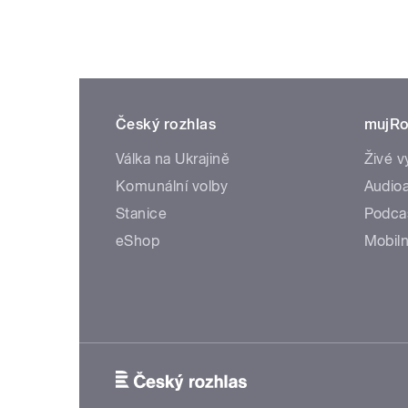
Český rozhlas
mujRo
Válka na Ukrajině
Živé v
Komunální volby
Audioa
Stanice
Podca
eShop
Mobiln