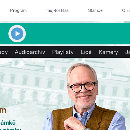
Program
mujRozhlas
Stanice
O r
ady
Audioarchiv
Playlisty
Lidé
Kamery
J