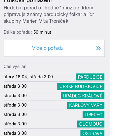
Folková pohlazení
Hudební pořad o "hodné" muzice, který
připravuje známý pardubický folkař a lídr
skupiny Marien Víťa Troníček.
Délka pořadu:
56 minut
Více o pořadu
Čas vysílání
úterý 18:04, středa 3:00
PARDUBICE
středa 3:00
ČESKÉ BUDĚJOVICE
středa 3:00
HRADEC KRÁLOVÉ
středa 3:00
KARLOVY VARY
středa 3:00
LIBEREC
středa 3:00
OLOMOUC
středa 3:00
OSTRAVA