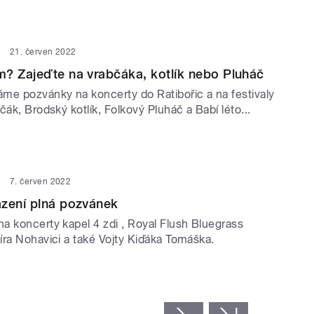
21. červen 2022
? Zajeďte na vrabčáka, kotlík nebo Pluháč
me pozvánky na koncerty do Ratibořic a na festivaly
čák, Brodský kotlík, Folkový Pluháč a Babí léto...
7. červen 2022
azení plná pozvánek
a koncerty kapel 4 zdi , Royal Flush Bluegrass
íra Nohavici a také Vojty Kiďáka Tomáška.