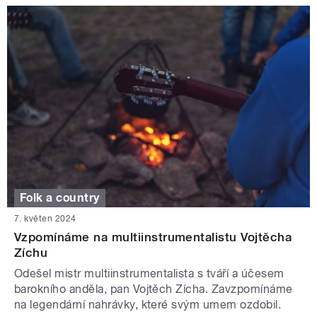
Folk a country
7. květen 2024
Vzpomínáme na multiinstrumentalistu Vojtěcha
Zíchu
Odešel mistr multiinstrumentalista s tváří a účesem
barokního anděla, pan Vojtěch Zícha. Zavzpomínáme
na legendární nahrávky, které svým umem ozdobil.