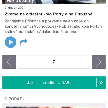
Folk a country
2. duben 2024
Zveme na oblastní kolo Porty a na Příbuzné
Zahrajeme Příbuzné a pozveme nejen na jejich
koncert v rámci Východočeské oblastního kola Porty v
královéhradeckém Adalbertinu 6. dubna.
STRÁNKY
7
n
zí
Jak nás naladíte na DABu
O POŘADU