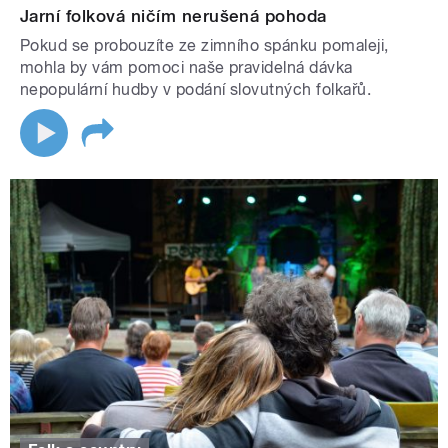
Jarní folková ničím nerušená pohoda
Pokud se probouzíte ze zimního spánku pomaleji,
mohla by vám pomoci naše pravidelná dávka
nepopulární hudby v podání slovutných folkařů.