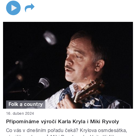
Folk a country
16. duben 2024
Připomínáme výročí Karla Kryla i Miki Ryvoly
Co vás v dnešním pořadu čeká? Krylova osmdesátka,