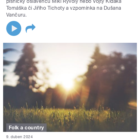
písničky oslavenců Miki Ryvoly nebo Vojty Kiďáka
Tomáška či Jiřího Tichoty a vzpomínka na Dušana
Vančuru.
Folk a country
9. duben 2024