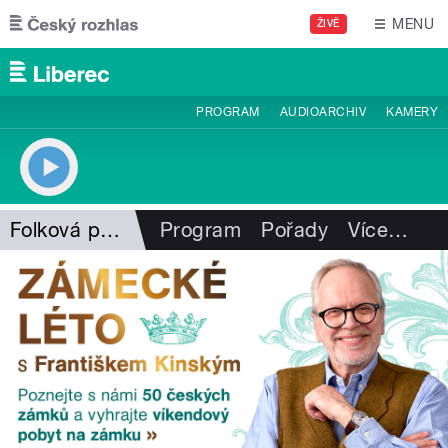
Přejít k hlavnímu obsahu
MENU
ŽIVĚ
PROGRAM
AUDIOARCHIV
KAMERY
Folková pohlazení
Program
Pořady
Více
…