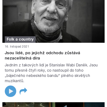
Folk a country
16. listopad 2021
Jsou lidé, po jejichž odchodu zůstává
nezacelitelná díra
Jedním z takových lidí je Stanislav Wabi Daněk. Jsou
tomu přesně čtyři roky, co nastoupil do toho
„báječného nebeského bandu“ plného skvělých
muzikantů.