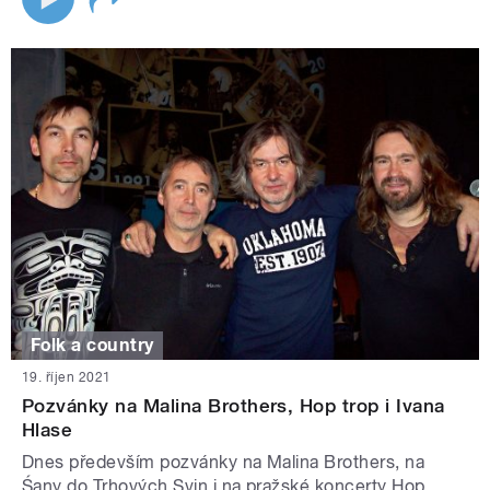
Folk a country
19. říjen 2021
Pozvánky na Malina Brothers, Hop trop i Ivana
Hlase
Dnes především pozvánky na Malina Brothers, na
Śany do Trhových Svin i na pražské koncerty Hop