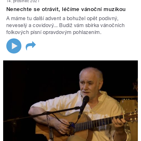
14. prosinec 2021
Nenechte se otrávit, léčíme vánoční muzikou
A máme tu další advent a bohužel opět podivný,
neveselý a covidový... Budiž vám sbírka vánočních
folkových písní opravdovým pohlazením.