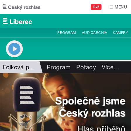
Přejít k hlavnímu obsahu
MENU
ŽIVĚ
PROGRAM
AUDIOARCHIV
KAMERY
Folková pohlazení
Program
Pořady
Více
…