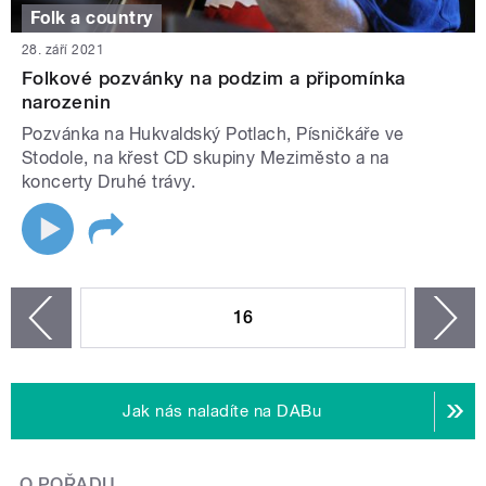
Folk a country
28. září 2021
Folkové pozvánky na podzim a připomínka
narozenin
Pozvánka na Hukvaldský Potlach, Písničkáře ve
Stodole, na křest CD skupiny Meziměsto a na
koncerty Druhé trávy.
STRÁNKY
16
n
zí
Jak nás naladíte na DABu
O POŘADU