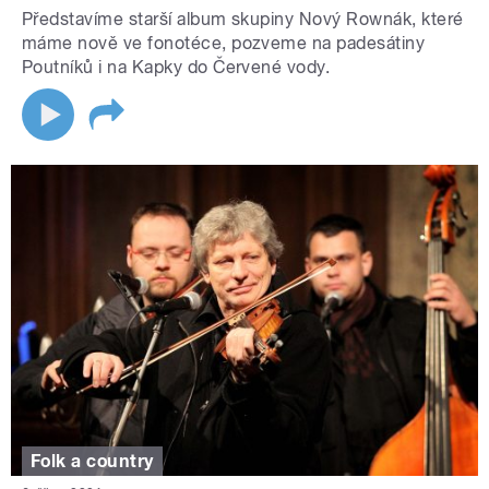
Představíme starší album skupiny Nový Rownák, které
máme nově ve fonotéce, pozveme na padesátiny
Poutníků i na Kapky do Červené vody.
Folk a country