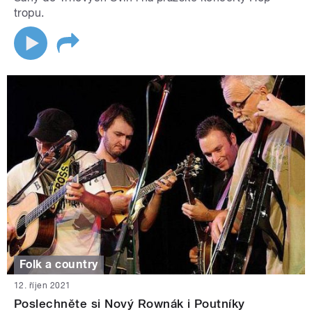
tropu.
Folk a country
12. říjen 2021
Poslechněte si Nový Rownák i Poutníky