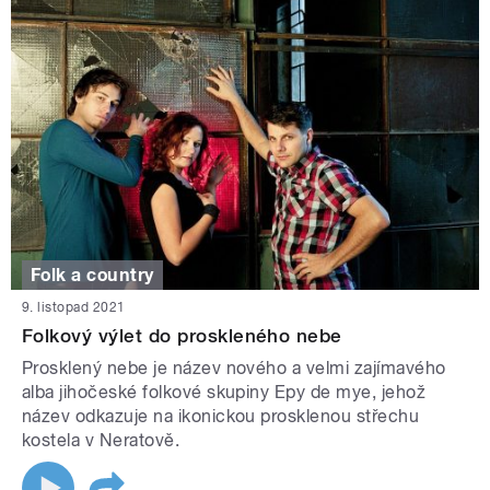
Folk a country
9. listopad 2021
Folkový výlet do proskleného nebe
Prosklený nebe je název nového a velmi zajímavého
alba jihočeské folkové skupiny Epy de mye, jehož
název odkazuje na ikonickou prosklenou střechu
kostela v Neratově.