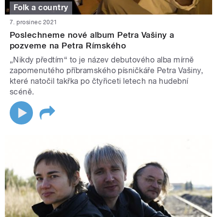
Folk a country
7. prosinec 2021
Poslechneme nové album Petra Vašiny a
pozveme na Petra Rímského
„Nikdy předtím“ to je název debutového alba mírně
zapomenutého příbramského písničkáře Petra Vašiny,
které natočil takřka po čtyřiceti letech na hudební
scéně.