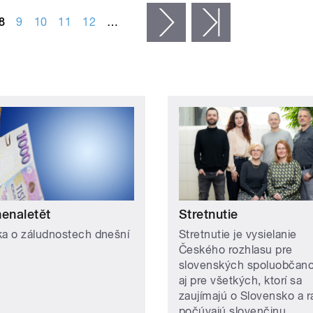
8
9
10
11
12
…
následující ›
poslední »
nenaletět
Stretnutie
ka o záludnostech dnešní
Stretnutie je vysielanie
Českého rozhlasu pre
slovenských spoluobčanov
aj pre všetkých, ktorí sa
zaujímajú o Slovensko a r
počúvajú slovenčinu.