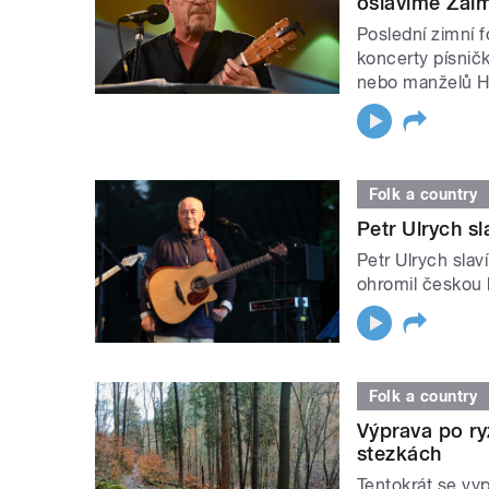
oslavíme Žalm
Poslední zimní 
koncerty písnič
nebo manželů H
Folk a country
Petr Ulrych s
Petr Ulrych sla
ohromil českou
Folk a country
Výprava po ry
stezkách
Tentokrát se vy