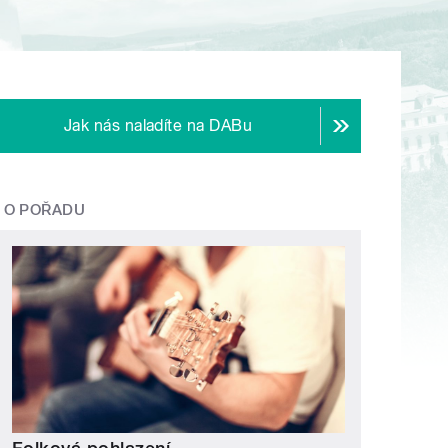
Jak nás naladíte na DABu
O POŘADU