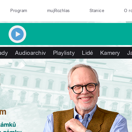
Program
mujRozhlas
Stanice
O r
ady
Audioarchiv
Playlisty
Lidé
Kamery
J