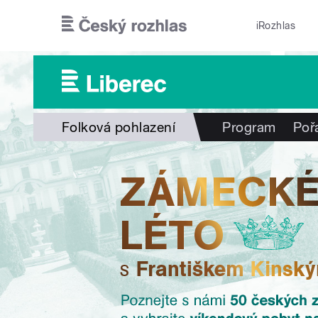
Přejít k hlavnímu obsahu
iRozhlas
Folková pohlazení
Program
Poř