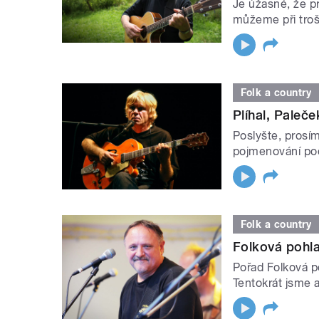
Je úžasné, že pr
můžeme při troš
Folk a country
Plíhal, Paleček
Poslyšte, prosím
pojmenování poč
Folk a country
Folková pohl
Pořad Folková p
Tentokrát jsme a