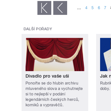
…
4
5
6
7
« první
‹ předchozí
DALŠÍ POŘADY
Divadlo pro vaše uši
Jak 
Ponořte se do hlubin archivu
Rubri
mluveného slova a vychutnejte
doby.
si to nejlepší v podání
legendárních českých herců,
komiků a vypravěčů.