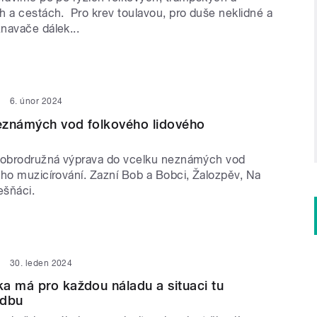
h a cestách. Pro krev toulavou, pro duše neklidné a
navače dálek...
6. únor 2024
eznámých vod folkového lidového
dobrodružná výprava do vcelku neznámých vod
ého muzicírování. Zazní Bob a Bobci, Žalozpěv, Na
lešňáci.
30. leden 2024
a má pro každou náladu a situaci tu
adbu