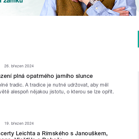
26. březen 2024
zení plná opatrného jarního slunce
 plné tradic. A tradice je nutné udržovat, aby měl
ětě alespoň nějakou jistotu, o kterou se lze opřít.
19. březen 2024
certy Leichta a Rímského s Janouškem,