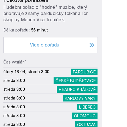
Folková pohlazení
Hudební pořad o "hodné" muzice, který
připravuje známý pardubický folkař a lídr
skupiny Marien Víťa Troníček.
Délka pořadu:
56 minut
Více o pořadu
Čas vysílání
úterý 18:04, středa 3:00
PARDUBICE
středa 3:00
ČESKÉ BUDĚJOVICE
středa 3:00
HRADEC KRÁLOVÉ
středa 3:00
KARLOVY VARY
středa 3:00
LIBEREC
středa 3:00
OLOMOUC
středa 3:00
OSTRAVA