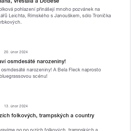
ana, Vřešťála a Dobeše
folková pohlazení přinášejí mnoho pozvánek na
kářů Leichta, Rímského s Janouškem, sólo Troníčka
rbkových.
20. únor 2024
laví osmdesáté narozeniny!
ví osmdesáté narozeniny! A Bela Fleck naprosto
 bluegrassovou scénu!
13. únor 2024
zích folkových, trampských a country
pravíme po po ryzích folkových, trampských a