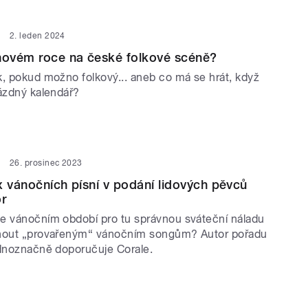
2. leden 2024
novém roce na české folkové scéně?
k, pokud možno folkový... aneb co má se hrát, když
rázdný kalendář?
26. prosinec 2023
x vánočních písní v podání lidových pěvců
or
e vánočním období pro tu správnou sváteční náladu
hnout „provařeným“ vánočním songům? Autor pořadu
ednoznačně doporučuje Corale.