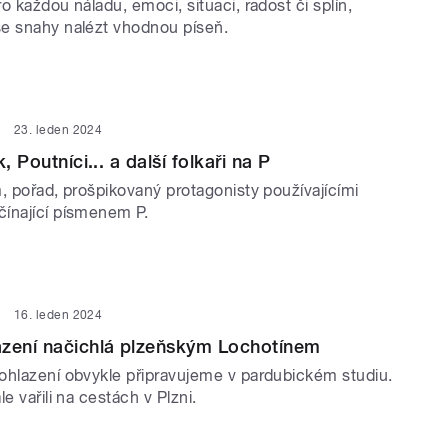
o každou náladu, emoci, situaci, radost či splín,
e snahy nalézt vhodnou píseň.
23. leden 2024
, Poutníci... a další folkaři na P
, pořad, prošpikovaný protagonisty používajícími
ínající písmenem P.
16. leden 2024
azení načichlá plzeňským Lochotínem
ohlazení obvykle připravujeme v pardubickém studiu.
le vařili na cestách v Plzni.