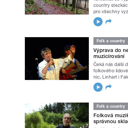
country stezkác
pro všechny vyz
Folk a country
Výprava do n
muzicírování
Čeká nás další 
folkového lidov
nic, Linhart i Fa
Folk a country
Folková muzik
správnou skl