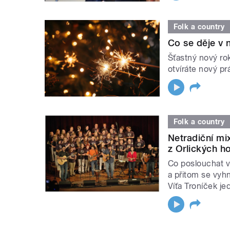
Folk a country
Co se děje v 
Šťastný nový ro
otvíráte nový p
Folk a country
Netradiční mi
z Orlických h
Co poslouchat v
a přitom se vy
Víťa Troníček j
STRÁNKY