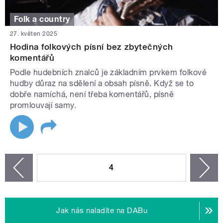
Folk a country
27. květen 2025
Hodina folkových písní bez zbytečných
komentářů
Podle hudebních znalců je základním prvkem folkové
hudby důraz na sdělení a obsah písně. Když se to
dobře namíchá, není třeba komentářů, písně
promlouvají samy.
STRÁNKY
4
n
zí
Jak nás naladíte na DABu