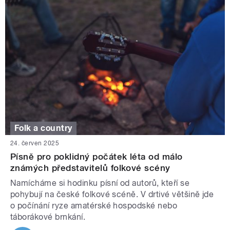
Folk a country
24. červen 2025
Písně pro poklidný počátek léta od málo
známých představitelů folkové scény
Namícháme si hodinku písní od autorů, kteří se
pohybují na české folkové scéně. V drtivé většině jde
o počínání ryze amatérské hospodské nebo
táborákové brnkání.