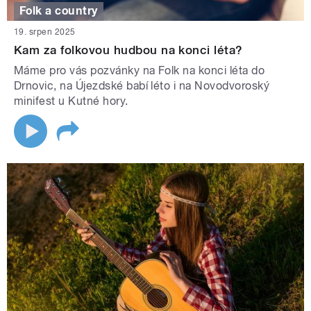
Folk a country
19. srpen 2025
Kam za folkovou hudbou na konci léta?
Máme pro vás pozvánky na Folk na konci léta do
Drnovic, na Újezdské babí léto i na Novodvoroský
minifest u Kutné hory.