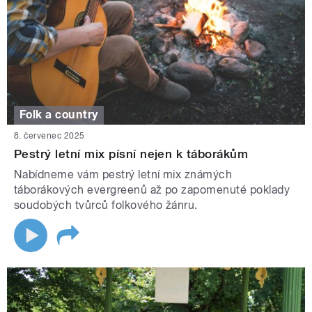
Folk a country
8. červenec 2025
Pestrý letní mix písní nejen k táborákům
Nabídneme vám pestrý letní mix známých
táborákových evergreenů až po zapomenuté poklady
soudobých tvůrců folkového žánru.