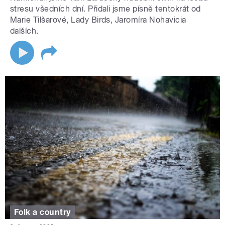
stresu všedních dní. Přidali jsme písně tentokrát od
Marie Tilšarové, Lady Birds, Jaromíra Nohavicia
dalších.
Folk a country