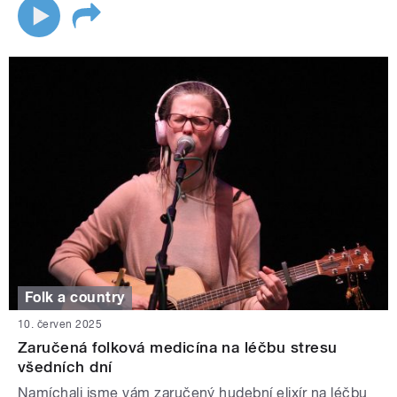
Folk a country
10. červen 2025
Zaručená folková medicína na léčbu stresu
všedních dní
Namíchali jsme vám zaručený hudební elixír na léčbu