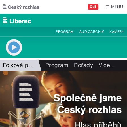
Přejít k hlavnímu obsahu
MENU
ŽIVĚ
PROGRAM
AUDIOARCHIV
KAMERY
Folková pohlazení
Program
Pořady
Více
…