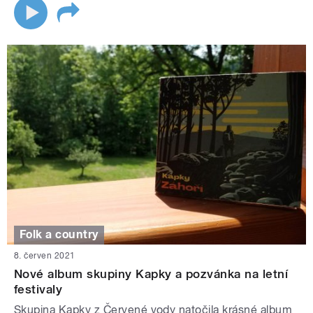
Folk a country
8. červen 2021
Nové album skupiny Kapky a pozvánka na letní
festivaly
Skupina Kapky z Červené vody natočila krásné album