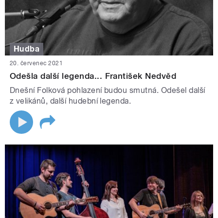
Hudba
20. červenec 2021
Odešla další legenda... František Nedvěd
Dnešní Folková pohlazení budou smutná. Odešel další
z velikánů, další hudební legenda.