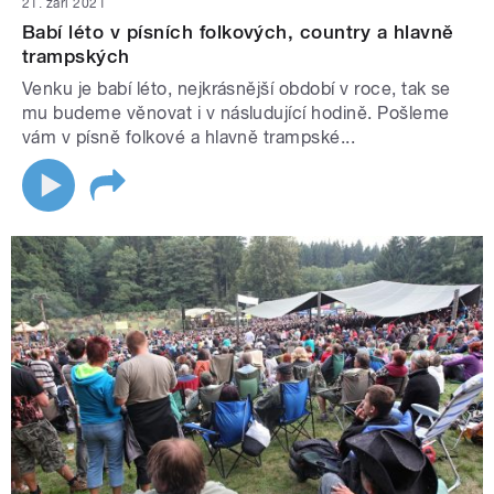
21. září 2021
Babí léto v písních folkových, country a hlavně
trampských
Venku je babí léto, nejkrásnější období v roce, tak se
mu budeme věnovat i v násludující hodině. Pošleme
vám v písně folkové a hlavně trampské...