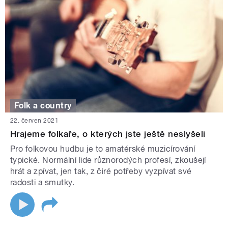
Folk a country
22. červen 2021
Hrajeme folkaře, o kterých jste ještě neslyšeli
Pro folkovou hudbu je to amatérské muzicírování
typické. Normální lide různorodých profesí, zkoušejí
hrát a zpívat, jen tak, z čiré potřeby vyzpívat své
radosti a smutky.