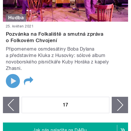
Hudba
25. květen 2021
Pozvánka na Folkaliště a smutná zpráva
o Folkovém Chvojení
Připomeneme osmdesátiny Boba Dylana
a představíme Kluka z Husovky: sólové album
novoborského písničkáře Kuby Horáka z kapely
Zhasni.
STRÁNKY
17
n
zí
Jak nás naladíte na DABu