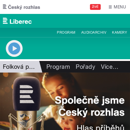
Přejít k hlavnímu obsahu
MENU
ŽIVĚ
PROGRAM
AUDIOARCHIV
KAMERY
Folková pohlazení
Program
Pořady
Více
…