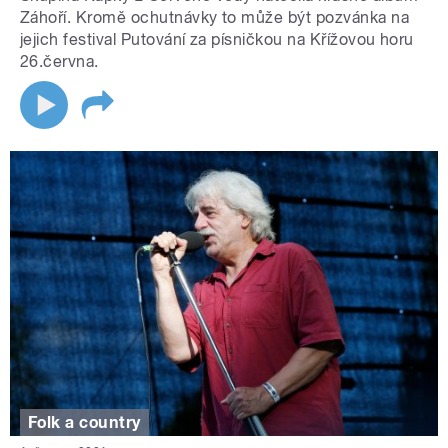
Záhoří. Kromě ochutnávky to může být pozvánka na
jejich festival Putování za písničkou na Křížovou horu
26.června.
Folk a country