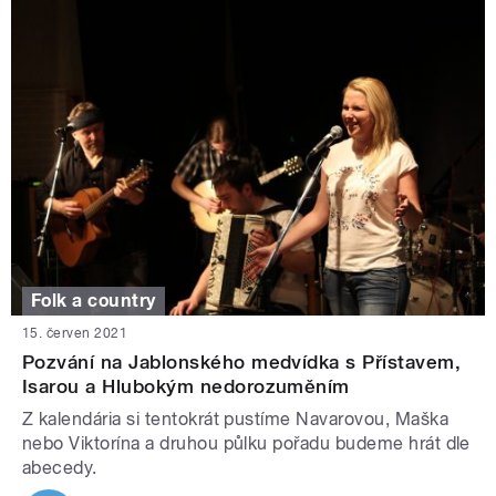
Folk a country
15. červen 2021
Pozvání na Jablonského medvídka s Přístavem,
Isarou a Hlubokým nedorozuměním
Z kalendária si tentokrát pustíme Navarovou, Maška
nebo Viktorína a druhou půlku pořadu budeme hrát dle
abecedy.