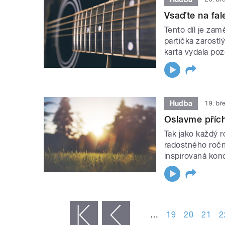
Vsaďte na fal
Tento díl je za
partička zarost
karta vydala p
Hudba
19. bř
Oslavme příc
Tak jako každý 
radostného ročn
inspirovaná kon
STRÁNKY
…
19
20
21
2
« první
‹ předchozí