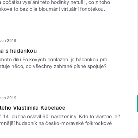
 počátku vysílání této hodinky netušil, co z toho
akové to bez cíle bloumání virtuální fonotékou.
uben 2019
na s hádankou
tohoto dílu Folkových pohlazení je hádankou pro
stuje něco, co všechny zahrané písně spojuje?
uben 2019
stého Vlastimila Kabeláče
č 14. dubna oslavil 60. narozeniny. Kdo to vlastně je?
amnější hudebník na česko-moravské folkrockové