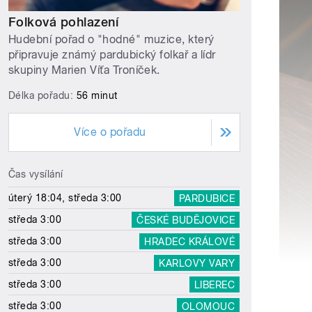
Folková pohlazení
Hudební pořad o "hodné" muzice, který
připravuje známý pardubický folkař a lídr
skupiny Marien Víťa Troníček.
Délka pořadu:
56 minut
Více o pořadu
Čas vysílání
úterý 18:04, středa 3:00
PARDUBICE
středa 3:00
ČESKÉ BUDĚJOVICE
středa 3:00
HRADEC KRÁLOVÉ
středa 3:00
KARLOVY VARY
středa 3:00
LIBEREC
středa 3:00
OLOMOUC