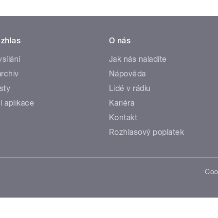
zhlas
O nás
ysílání
Jak nás naladíte
rchiv
Nápověda
sty
Lidé v rádiu
í aplikace
Kariéra
Kontakt
Rozhlasový poplatek
Coo