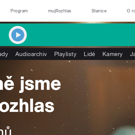
Program
mujRozhlas
Stanice
O r
ady
Audioarchiv
Playlisty
Lidé
Kamery
J