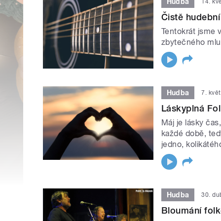
Hudba
14. kv
Čistě hudební
Tentokrát jsme 
zbytečného mlu
Hudba
7. kvě
Láskyplná Fol
Máj je lásky čas
každé době, tedy
jedno, kolikátého
Hudba
30. d
Bloumání fol