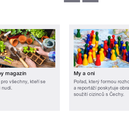
y magazín
My a oni
 pro všechny, kteří se
Pořad, který formou rozh
 nudí.
a reportáží poskytuje obr
soužití cizinců s Čechy.