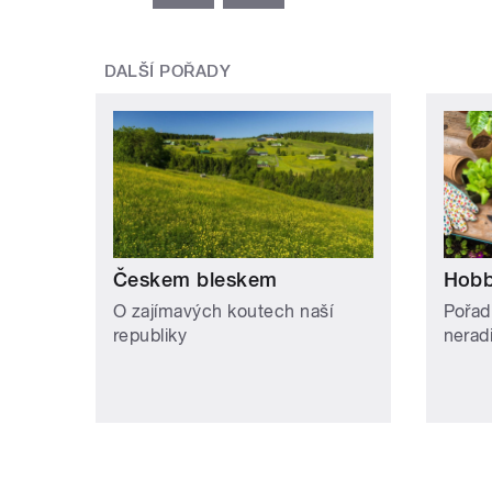
DALŠÍ POŘADY
Českem bleskem
Hobb
O zajímavých koutech naší
Pořad
republiky
neradi