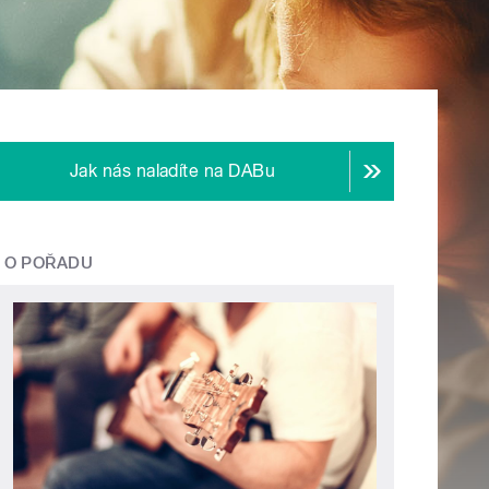
Jak nás naladíte na DABu
O POŘADU