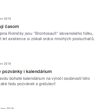
en 2019
ují časom
pina Rolničky jsou "Brontosauři" slovenského folku,
t let existence si získali srdce mnohých posluchačů.
en 2019
 pozvánky i kalendárium
du bohaté kalendárium na výročí osobností této
také řadu pozvánek a gratulací!
ezen 2019