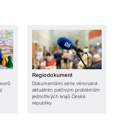
Regiodokument
ovorů
Dokumentární série věnovaná
az
aktuálním palčivým problémům
jednotlivých krajů České
republiky.