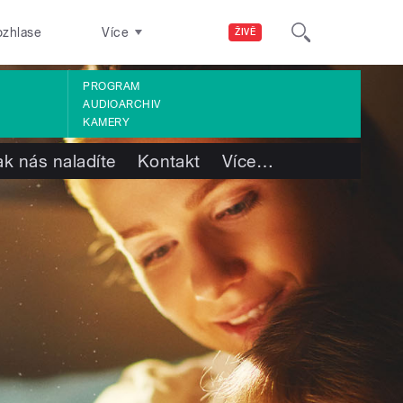
ozhlase
Více
ŽIVĚ
PROGRAM
AUDIOARCHIV
KAMERY
ak nás naladíte
Kontakt
Více
…