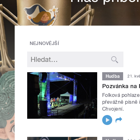
NEJNOVĚJŠÍ
Hudba
21. kv
Pozvánka na 
Folková pohlaze
převážně písně i
Chvojení.