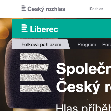
Přejít k hlavnímu obsahu
iRozhlas
Folková pohlazení
Program
Poř