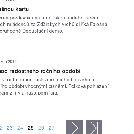
ešnou kartu
měřen především na trampskou hudební scénu:
lých mládenců ze Žďárských vrchů si říká Falešná
ozoruhodné Degustační demo.
ezen 2019
hod radostného ročního období
rok touto dobou, oslavme příchod nového a
ího období vhodnými písněmi. Folková pohlazení
cem zimy a nástupem jara.
2
23
24
25
26
27
následující ›
poslední »