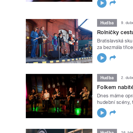
Hudba
9. dub
Rolničky cest
Bratislavská sku
za bezmála třice
Hudba
2. dub
Folkem nabité
Dnes máme oprav
hudební scény, 
Hudba
26. bř