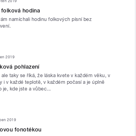
ěten 2019
 folková hodina
vám namíchali hodinu folkových písní bez
vení.
ten 2019
ková pohlazení
, ale taky se říká, že láska kvete v každém věku, v
 i v každé teplotě, v každém počasí a je úplně
 je, kde jste a vůbec...
uben 2019
kovou fonotékou