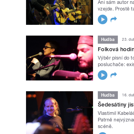
Ani sám autor na
vzejde. Prostě t
Hudba
23. d
Folková hodi
Výběr písní do 
posluchače: exi
Hudba
16. d
Šedesátiny ji
Vlastimil Kabelá
Patrně nejvýzn
scéně.