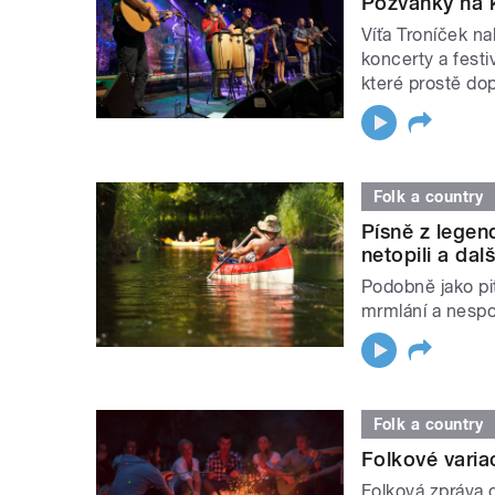
Pozvánky na k
Víťa Troníček n
koncerty a festi
které prostě dopl
Folk a country
Písně z lege
netopili a dalš
Podobně jako pit
mrmlání a nespo
Folk a country
Folkové varia
Folková zpráva 