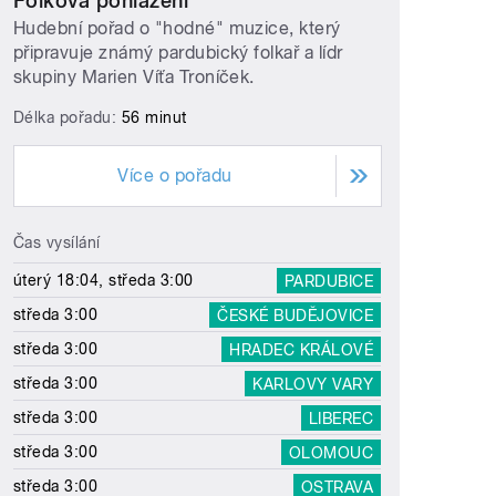
Folková pohlazení
Hudební pořad o "hodné" muzice, který
připravuje známý pardubický folkař a lídr
skupiny Marien Víťa Troníček.
Délka pořadu:
56 minut
Více o pořadu
Čas vysílání
úterý 18:04, středa 3:00
PARDUBICE
středa 3:00
ČESKÉ BUDĚJOVICE
středa 3:00
HRADEC KRÁLOVÉ
středa 3:00
KARLOVY VARY
středa 3:00
LIBEREC
středa 3:00
OLOMOUC
středa 3:00
OSTRAVA