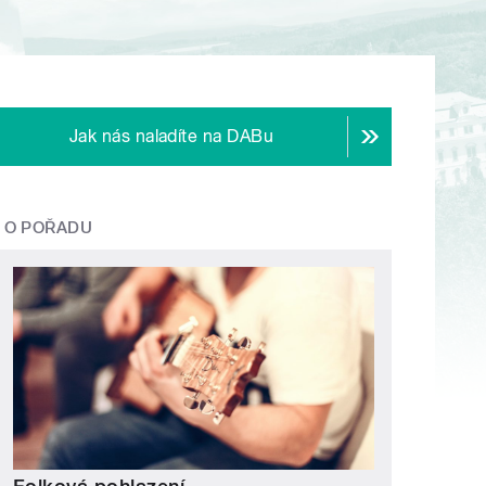
Jak nás naladíte na DABu
O POŘADU