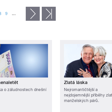
8
9
…
následující ›
poslední »
nenaletět
Zlatá láska
ka o záludnostech dnešní
Nejromantičtější a
nejdojemnější příběhy zla
manželských párů.