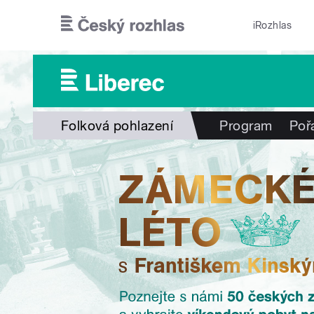
Přejít k hlavnímu obsahu
iRozhlas
Folková pohlazení
Program
Poř