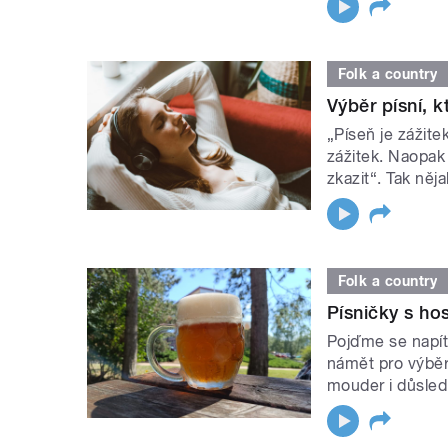
Folk a country
Výběr písní, 
„Píseň je zážit
zážitek. Naopak
zkazit“. Tak něj
Folk a country
Písničky s h
Pojďme se napít 
námět pro výběr
mouder i důsled