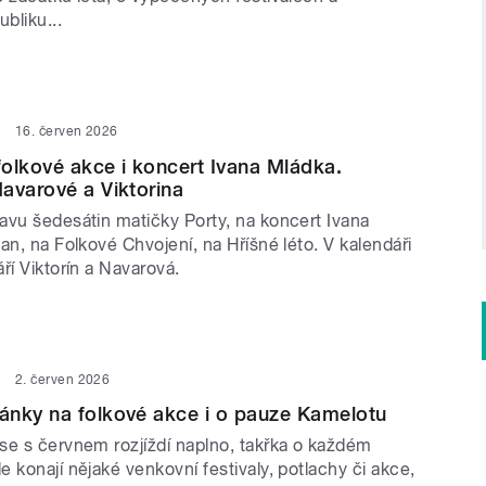
bliku...
16. červen 2026
olkové akce i koncert Ivana Mládka.
avarové a Viktorina
avu šedesátin matičky Porty, na koncert Ivana
an, na Folkové Chvojení, na Hříšné léto. V kalendáři
ří Viktorín a Navarová.
2. červen 2026
ánky na folkové akce i o pauze Kamelotu
se s červnem rozjíždí naplno, takřka o každém
 konají nějaké venkovní festivaly, potlachy či akce,