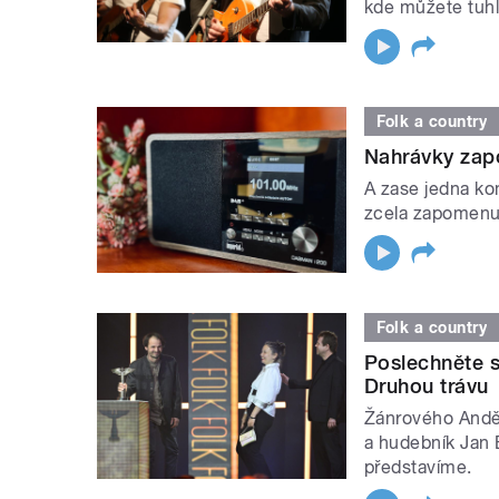
kde můžete tuhl
Folk a country
Nahrávky zap
A zase jedna ko
zcela zapomenut
Folk a country
Poslechněte s
Druhou trávu
Žánrového Anděl
a hudebník Jan 
představíme.