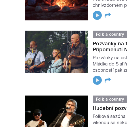
ohnivzdorném pu
Folk a country
Pozvánky na f
Připomenutí N
Pozvánky na osl
Mládka do Slaťiň
osobností pak zá
Folk a country
Hudební pozv
Folková sezóna 
víkendu se někde