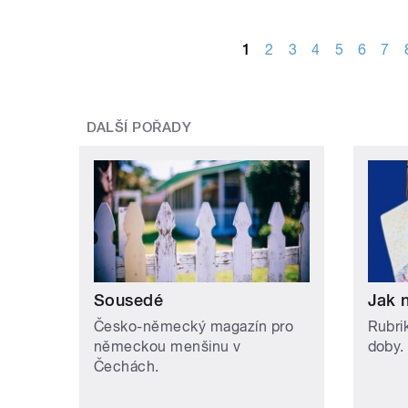
STRÁNKY
1
2
3
4
5
6
7
DALŠÍ POŘADY
Sousedé
Jak 
Česko-německý magazín pro
Rubri
německou menšinu v
doby.
Čechách.