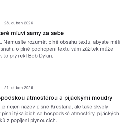
28. duben 2026
které mluví samy za sebe
ek. Nemusíte rozumět plně obsahu textu, abyste měli
 snaha o plné pochopení textu vám zážitek může
ak to prý řekl Bob Dylan.
21. duben 2026
ospodskou atmosférou a pijáckými moudry
je nejen název písně Křesťana, ale také skvělý
 písní týkajících se hospodské atmosféry, pijáckých
ků z popíjení plynoucích.