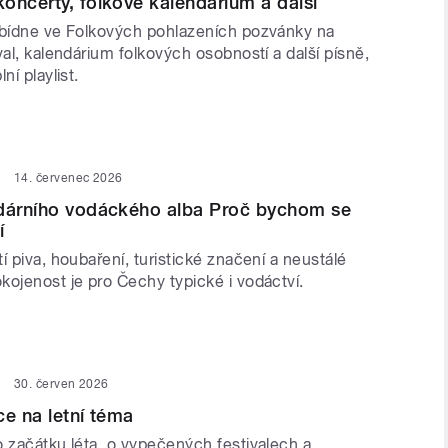
oncerty, folkové kalendárium a další
abídne ve Folkových pohlazeních pozvánky na
val, kalendárium folkových osobností a další písně,
ní playlist.
14. červenec 2026
ndárního vodáckého alba Proč bychom se
í
í piva, houbaření, turistické značení a neustálé
kojenost je pro Čechy typické i vodáctví.
30. červen 2026
ce na letní téma
o začátku léta, o vypečených festivalech a