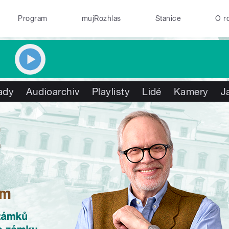
Program
mujRozhlas
Stanice
O r
ady
Audioarchiv
Playlisty
Lidé
Kamery
J