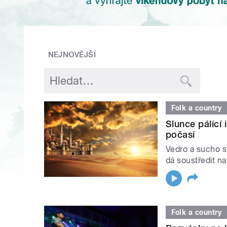
NEJNOVĚJŠÍ
Folk a country
Slunce pálící
počasí
Vedro a sucho sv
dá soustředit na
Folk a country