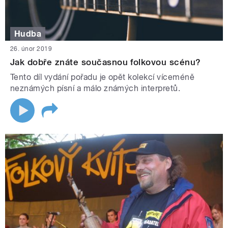
Hudba
26. únor 2019
Jak dobře znáte současnou folkovou scénu?
Tento díl vydání pořadu je opět kolekcí víceméně
neznámých písní a málo známých interpretů.