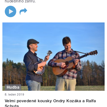
hudebního žánru.
Hudba
8. leden 2019
Velmi povedené kousky Ondry Kozáka a Ralfa
Schuta