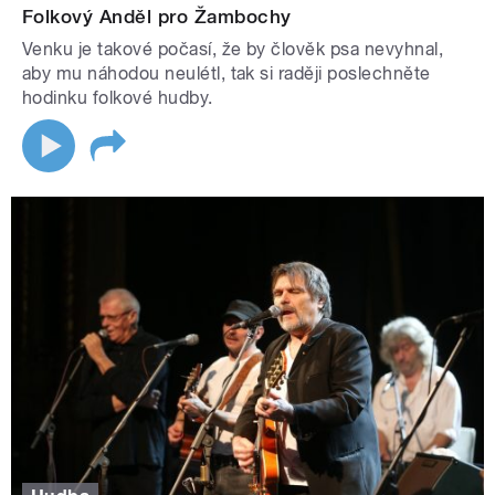
Folkový Anděl pro Žambochy
Venku je takové počasí, že by člověk psa nevyhnal,
aby mu náhodou neulétl, tak si raději poslechněte
hodinku folkové hudby.