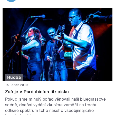
Hudba
15. leden 2019
Zač je v Pardubicích litr písku
Pokud jsme minulý pořad věnovali naší bluegrassové
scéně, dnešní vydání zkusíme zaměřit na trochu
odlišné spektrum toho našeho všeobjímajícího