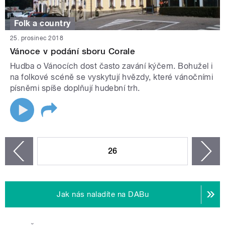
Folk a country
25. prosinec 2018
Vánoce v podání sboru Corale
Hudba o Vánocích dost často zavání kýčem. Bohužel i
na folkové scéně se vyskytují hvězdy, které vánočními
písněmi spíše doplňují hudební trh.
STRÁNKY
26
n
zí
Jak nás naladíte na DABu