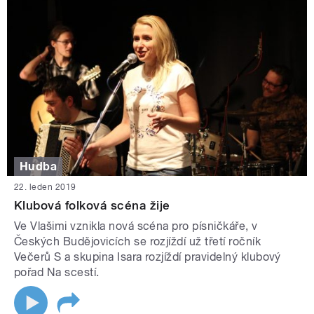
Hudba
22. leden 2019
Klubová folková scéna žije
Ve Vlašimi vznikla nová scéna pro písničkáře, v
Českých Budějovicích se rozjíždí už třetí ročník
Večerů S a skupina Isara rozjíždí pravidelný klubový
pořad Na scestí.