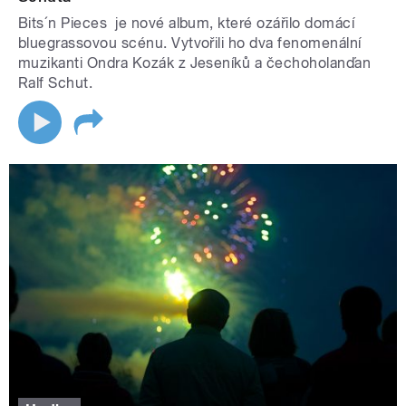
Bits´n Pieces je nové album, které ozářilo domácí
bluegrassovou scénu. Vytvořili ho dva fenomenální
muzikanti Ondra Kozák z Jeseníků a čechoholanďan
Ralf Schut.