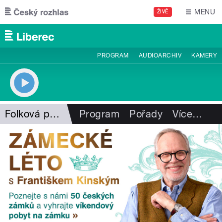
Přejít k hlavnímu obsahu
MENU
ŽIVĚ
PROGRAM
AUDIOARCHIV
KAMERY
Folková pohlazení
Program
Pořady
Více
…