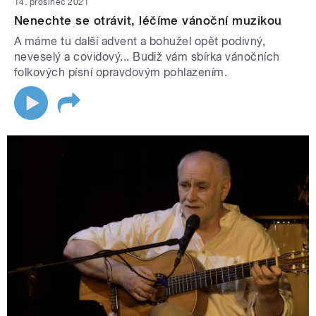
14. prosinec 2021
Nenechte se otrávit, léčíme vánoční muzikou
A máme tu další advent a bohužel opět podivný,
neveselý a covidový... Budiž vám sbírka vánočních
folkových písní opravdovým pohlazením.