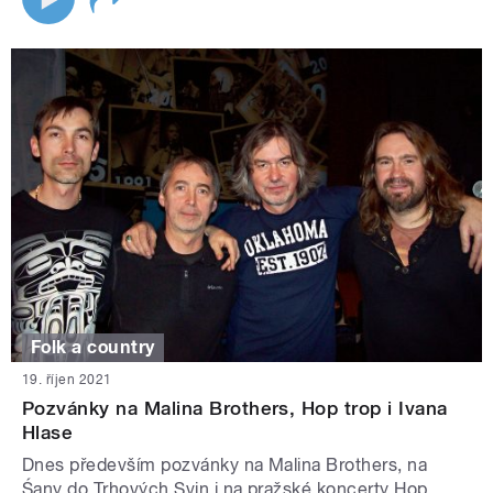
Folk a country
19. říjen 2021
Pozvánky na Malina Brothers, Hop trop i Ivana
Hlase
Dnes především pozvánky na Malina Brothers, na
Śany do Trhových Svin i na pražské koncerty Hop