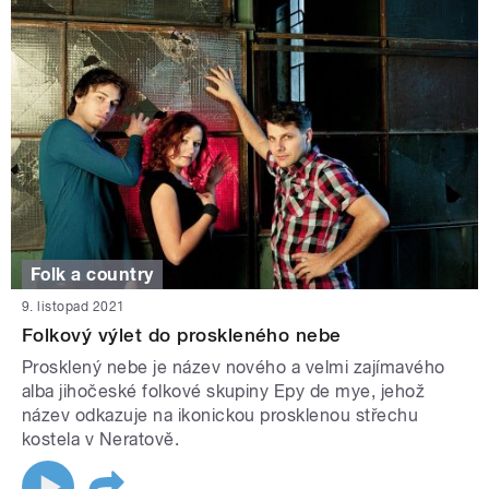
Folk a country
9. listopad 2021
Folkový výlet do proskleného nebe
Prosklený nebe je název nového a velmi zajímavého
alba jihočeské folkové skupiny Epy de mye, jehož
název odkazuje na ikonickou prosklenou střechu
kostela v Neratově.