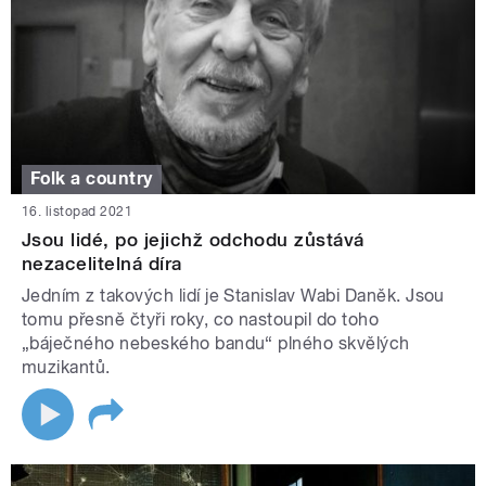
Folk a country
16. listopad 2021
Jsou lidé, po jejichž odchodu zůstává
nezacelitelná díra
Jedním z takových lidí je Stanislav Wabi Daněk. Jsou
tomu přesně čtyři roky, co nastoupil do toho
„báječného nebeského bandu“ plného skvělých
muzikantů.