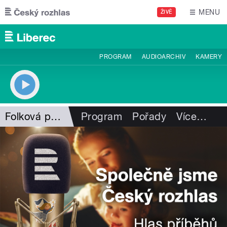
Přejít k hlavnímu obsahu
MENU
ŽIVĚ
PROGRAM
AUDIOARCHIV
KAMERY
Folková pohlazení
Program
Pořady
Více
…