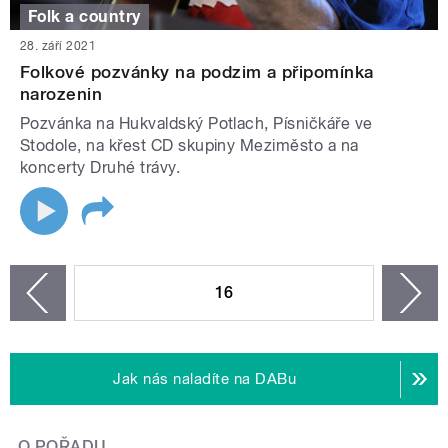
Folk a country
28. září 2021
Folkové pozvánky na podzim a připomínka
narozenin
Pozvánka na Hukvaldský Potlach, Písničkáře ve
Stodole, na křest CD skupiny Meziměsto a na
koncerty Druhé trávy.
STRÁNKY
16
n
zí
Jak nás naladíte na DABu
O POŘADU