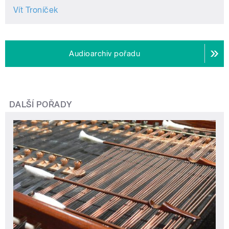
Vít Troníček
Audioarchiv pořadu
DALŠÍ POŘADY