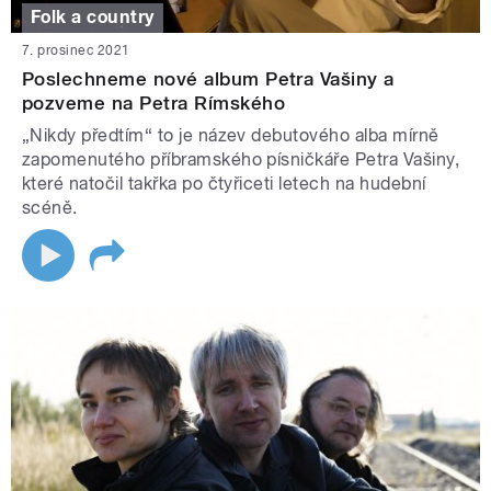
Folk a country
7. prosinec 2021
Poslechneme nové album Petra Vašiny a
pozveme na Petra Rímského
„Nikdy předtím“ to je název debutového alba mírně
zapomenutého příbramského písničkáře Petra Vašiny,
které natočil takřka po čtyřiceti letech na hudební
scéně.