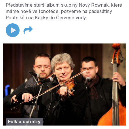
Představíme starší album skupiny Nový Rownák, které
máme nově ve fonotéce, pozveme na padesátiny
Poutníků i na Kapky do Červené vody.
Folk a country