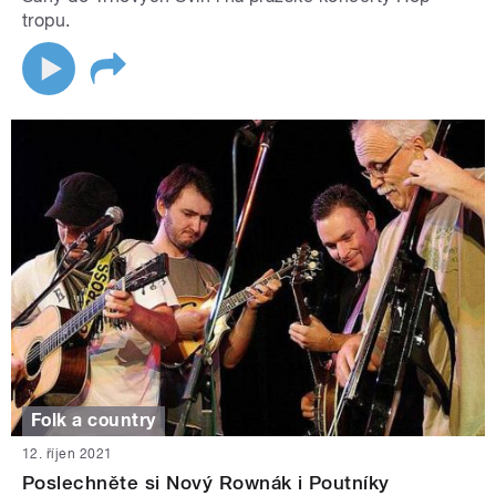
tropu.
Folk a country
12. říjen 2021
Poslechněte si Nový Rownák i Poutníky