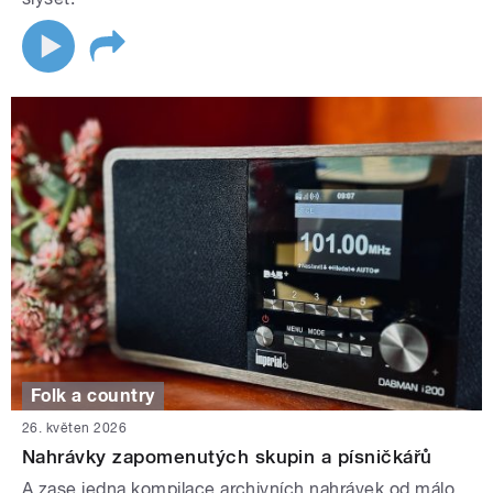
Folk a country
26. květen 2026
Nahrávky zapomenutých skupin a písničkářů
A zase jedna kompilace archivních nahrávek od málo