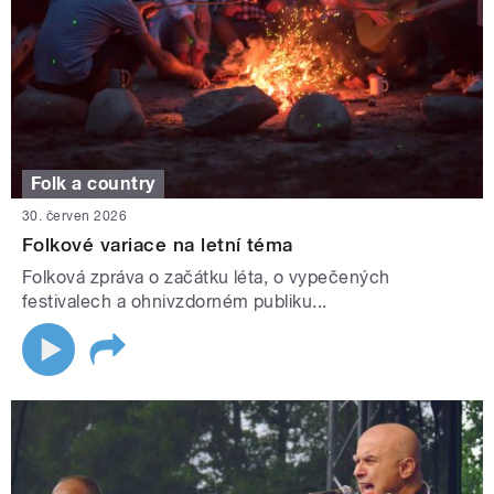
Folk a country
30. červen 2026
Folkové variace na letní téma
Folková zpráva o začátku léta, o vypečených
festivalech a ohnivzdorném publiku...