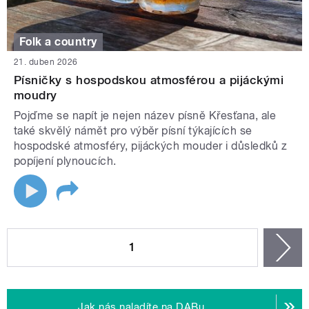
Folk a country
21. duben 2026
Písničky s hospodskou atmosférou a pijáckými
moudry
Pojďme se napít je nejen název písně Křesťana, ale
také skvělý námět pro výběr písní týkajících se
hospodské atmosféry, pijáckých mouder i důsledků z
popíjení plynoucích.
STRÁNKY
1
n
Jak nás naladíte na DABu