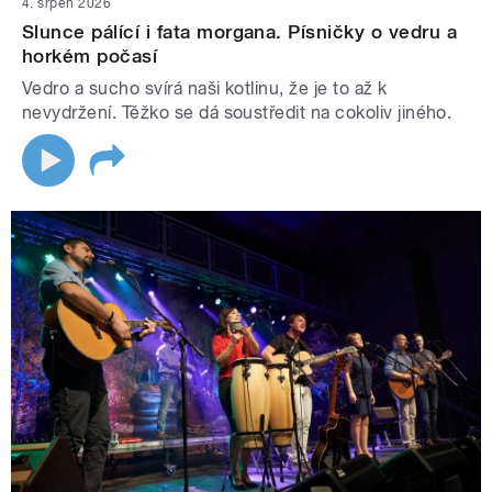
4. srpen 2026
Slunce pálící i fata morgana. Písničky o vedru a
horkém počasí
Vedro a sucho svírá naši kotlinu, že je to až k
nevydržení. Těžko se dá soustředit na cokoliv jiného.