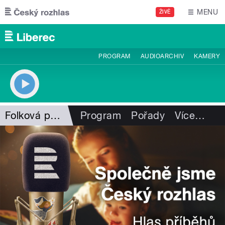
Přejít k hlavnímu obsahu
MENU
ŽIVĚ
PROGRAM
AUDIOARCHIV
KAMERY
Folková pohlazení
Program
Pořady
Více
…