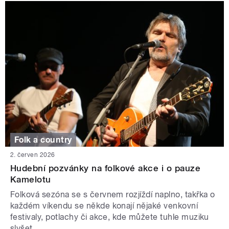
Folk a country
2. červen 2026
Hudební pozvánky na folkové akce i o pauze
Kamelotu
Folková sezóna se s červnem rozjíždí naplno, takřka o
každém víkendu se někde konají nějaké venkovní
festivaly, potlachy či akce, kde můžete tuhle muziku
slyšet.