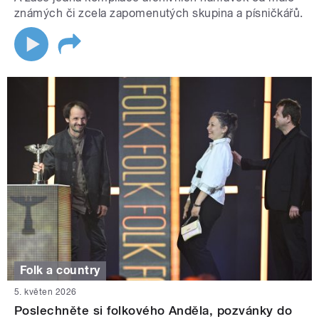
známých či zcela zapomenutých skupina a písničkářů.
Folk a country
5. květen 2026
Poslechněte si folkového Anděla, pozvánky do