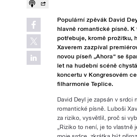
Populární zpěvák David Deyl
hlavně romantické písně. K
potřebuje, kromě prožitku, 
Xaverem zazpíval premiéro
novou píseň „Ahora“ se špa
let na hudební scéně chystá
koncertu v Kongresovém ce
filharmonie Teplice.
David Deyl je zapsán v srdci
romantické písně. Luboši Xav
za riziko, vysvětlil, proč si 
„Riziko to není, je to vlastně 
moje srdce, zkrátka být přiro