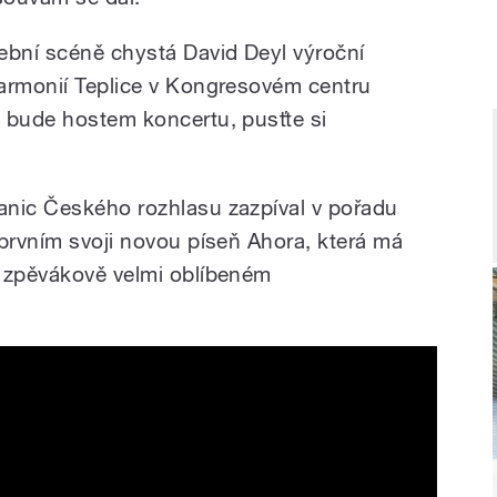
ební scéně chystá David Deyl výroční
armonií Teplice v Kongresovém centru
 bude hostem koncertu, pusťte si
anic Českého rozhlasu zazpíval v pořadu
 prvním svoji novou píseň Ahora, která má
e zpěvákově velmi oblíbeném
 Deyl zazpíval živě svou novou píseň