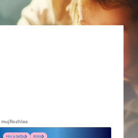
mujRozhlas
Hry a četby
Krimi