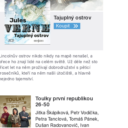
Tajuplný ostrov
Koupit
Lincolnův ostrov nikdo nikdy na mapě nenašel, a
přece ho znají lidé na celém světě. Už déle než sto
třicet let na něm prožívají dobrodružství s pěticí
trosečníků, kteří na něm našli útočiště, a hlavně
nejedno tajemství.
Toulky první republikou
26-50
Jitka Škápíková, Petr Vodička,
Petra Tanclová, Tomáš Pánek,
Dušan Radovanovič, Ivan