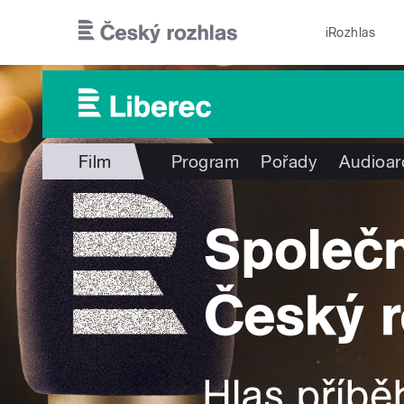
Přejít k hlavnímu obsahu
iRozhlas
Film
Program
Pořady
Audioar