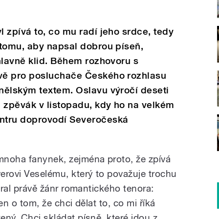
 zpívá to, co mu radí jeho srdce, tedy
 tomu, aby napsal dobrou píseň,
hlavně klid. Během rozhovoru s
vě pro posluchače Českého rozhlasu
nělským textem. Oslavu výročí deseti
 zpěvák v listopadu, kdy ho na velkém
ntru doprovodí Severočeská
 mnoha fanynek, zejména proto, že zpívá
erovi Veselému, který to považuje trochu
vybral právě žánr romantického tenora:
jen o tom, že chci dělat to, co mi říká
zený. Chci skládat písně, které jdou z