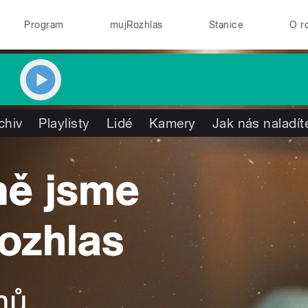
Program
mujRozhlas
Stanice
O r
chiv
Playlisty
Lidé
Kamery
Jak nás naladít