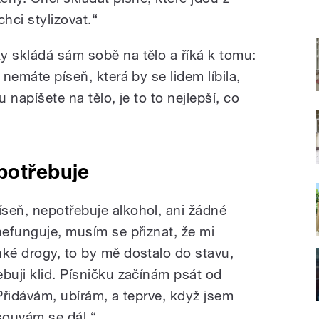
hci stylizovat.“
y skládá sám sobě na tělo a říká k tomu:
 nemáte píseň, která by se lidem líbila,
 napíšete na tělo, je to to nejlepší, co
potřebuje
seň, nepotřebuje alkohol, ani žádné
nefunguje, musím se přiznat, že mi
hké drogy, to by mě dostalo do stavu,
buji klid. Písničku začínám psát od
 Přidávám, ubírám, a teprve, když jsem
souvám se dál.“