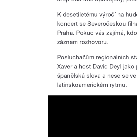
K desetiletému výročí na hud
koncert se Severočeskou filh
Praha. Pokud vás zajímá, kdo
záznam rozhovoru.
Posluchačům regionálních st
Xaver a host David Deyl jako
španělská slova a nese se v
latinskoamerickém rytmu.
Exkluzivně u Xavera: David
„Ahora“