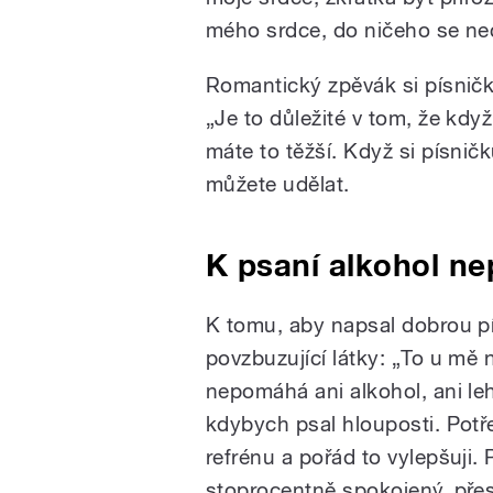
mého srdce, do ničeho se nec
Romantický zpěvák si písničk
„Je to důležité v tom, že když
máte to těžší. Když si písničku
můžete udělat.
K psaní alkohol ne
K tomu, aby napsal dobrou pí
povzbuzující látky: „To u mě 
nepomáhá ani alkohol, ani le
kdybych psal hlouposti. Potře
refrénu a pořád to vylepšuji.
stoprocentně spokojený, pře