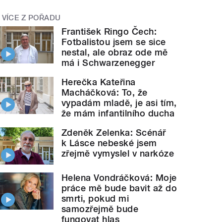
VÍCE Z POŘADU
František Ringo Čech:
Fotbalistou jsem se sice
nestal, ale obraz ode mě
má i Schwarzenegger
Herečka Kateřina
Macháčková: To, že
vypadám mladě, je asi tím,
že mám infantilního ducha
Zdeněk Zelenka: Scénář
k Lásce nebeské jsem
zřejmě vymyslel v narkóze
Helena Vondráčková: Moje
práce mě bude bavit až do
smrti, pokud mi
samozřejmě bude
fungovat hlas