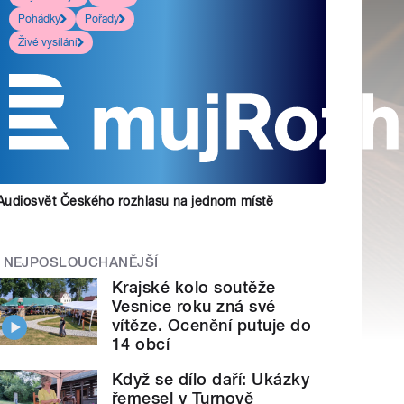
Pohádky
Pořady
Živé vysílání
Audiosvět Českého rozhlasu na jednom místě
NEJPOSLOUCHANĚJŠÍ
Krajské kolo soutěže
Vesnice roku zná své
vítěze. Ocenění putuje do
14 obcí
Když se dílo daří: Ukázky
řemesel v Turnově