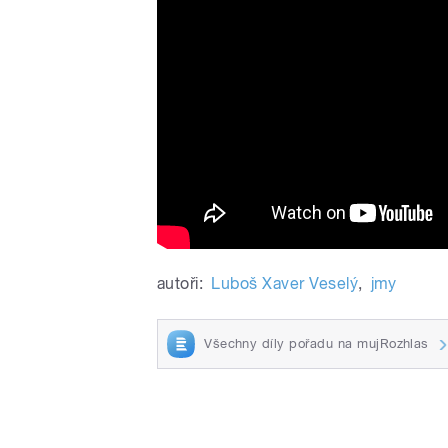
autoři:
Luboš Xaver Veselý
,
jmy
Všechny díly pořadu na mujRozhlas