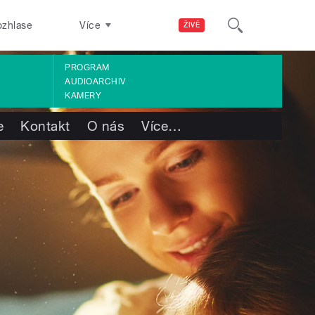
ozhlase
Více
ŽIVĚ
PROGRAM
AUDIOARCHIV
KAMERY
e
Kontakt
O nás
Více
…