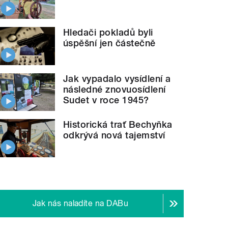
Hledači pokladů byli
úspěšní jen částečně
Jak vypadalo vysídlení a
následné znovuosídlení
Sudet v roce 1945?
Historická trať Bechyňka
odkrývá nová tajemství
Jak nás naladíte na DABu