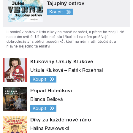
Tajuplný ostrov
Koupit
Lincolnův ostrov nikdo nikdy na mapě nenašel, a přece ho znají lidé
na celém světě. Už déle než sto třicet let na něm prožívají
dobrodružství s pěticí trosečníků, kteří na něm našli útočiště, a
hlavně nejedno tajemství.
Klukoviny Uršuly Klukové
Uršula Kluková – Patrik Rozehnal
Koupit
Případ Holečkovi
Bianca Bellová
Koupit
Díky za každé nové ráno
Halina Pawlowská