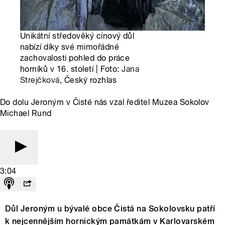
Unikátní středověký cínový důl
nabízí díky své mimořádné
zachovalosti pohled do práce
horníků v 16. století | Foto:
Jana
Strejčková
, Český rozhlas
Do dolu Jeroným v Čisté nás vzal ředitel Muzea Sokolov
Michael Rund
3:04
Důl Jeroným u bývalé obce Čistá na Sokolovsku patří
k nejcennějším hornickým památkám v Karlovarském