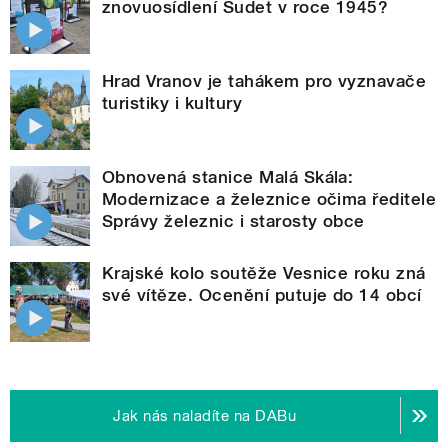
znovuosídlení Sudet v roce 1945?
Hrad Vranov je tahákem pro vyznavače
turistiky i kultury
Obnovená stanice Malá Skála:
Modernizace a železnice očima ředitele
Správy železnic i starosty obce
Krajské kolo soutěže Vesnice roku zná
své vítěze. Ocenění putuje do 14 obcí
Jak nás naladíte na DABu