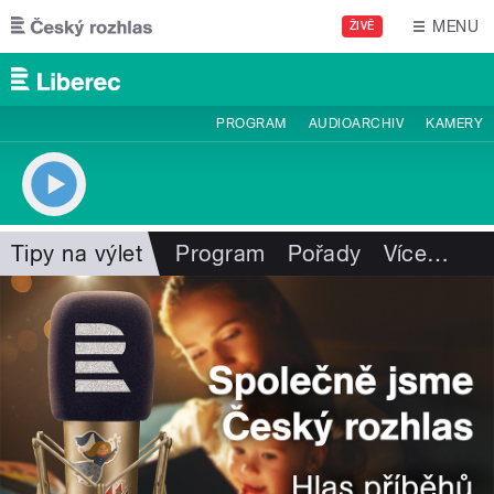
Přejít k hlavnímu obsahu
MENU
ŽIVĚ
PROGRAM
AUDIOARCHIV
KAMERY
Tipy na výlet
Program
Pořady
Více
…