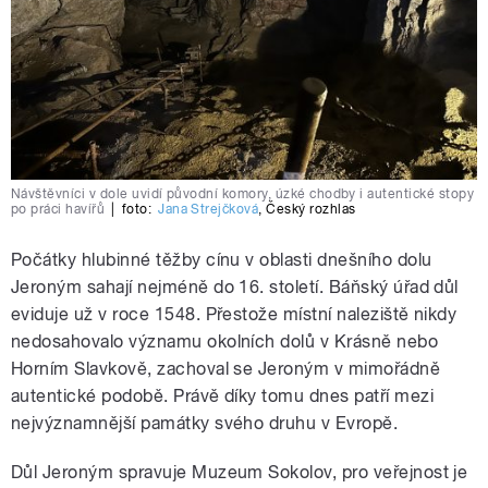
Návštěvníci v dole uvidí původní komory, úzké chodby i autentické stopy
po práci havířů
|
foto:
Jana Strejčková
,
Český rozhlas
Počátky hlubinné těžby cínu v oblasti dnešního dolu
Jeroným sahají nejméně do 16. století. Báňský úřad důl
eviduje už v roce 1548. Přestože místní naleziště nikdy
nedosahovalo významu okolních dolů v Krásně nebo
Horním Slavkově, zachoval se Jeroným v mimořádně
autentické podobě. Právě díky tomu dnes patří mezi
nejvýznamnější památky svého druhu v Evropě.
Důl Jeroným spravuje Muzeum Sokolov, pro veřejnost je