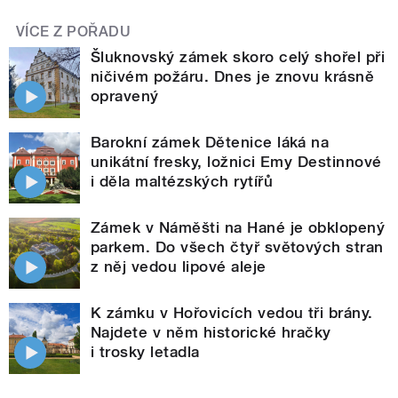
VÍCE Z POŘADU
Šluknovský zámek skoro celý shořel při
ničivém požáru. Dnes je znovu krásně
opravený
Barokní zámek Dětenice láká na
unikátní fresky, ložnici Emy Destinnové
i děla maltézských rytířů
Zámek v Náměšti na Hané je obklopený
parkem. Do všech čtyř světových stran
z něj vedou lipové aleje
K zámku v Hořovicích vedou tři brány.
Najdete v něm historické hračky
i trosky letadla