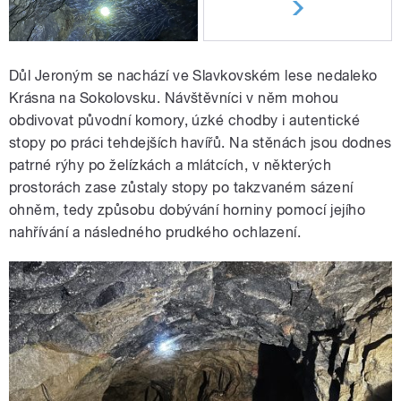
Důl Jeroným se nachází ve Slavkovském lese nedaleko
Krásna na Sokolovsku. Návštěvníci v něm mohou
obdivovat původní komory, úzké chodby i autentické
stopy po práci tehdejších havířů. Na stěnách jsou dodnes
patrné rýhy po želízkách a mlátcích, v některých
prostorách zase zůstaly stopy po takzvaném sázení
ohněm, tedy způsobu dobývání horniny pomocí jejího
nahřívání a následného prudkého ochlazení.