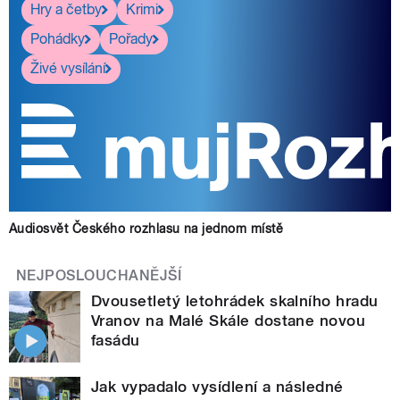
Hry a četby
Krimi
Pohádky
Pořady
Živé vysílání
Audiosvět Českého rozhlasu na jednom místě
NEJPOSLOUCHANĚJŠÍ
Dvousetletý letohrádek skalního hradu
Vranov na Malé Skále dostane novou
fasádu
Jak vypadalo vysídlení a následné