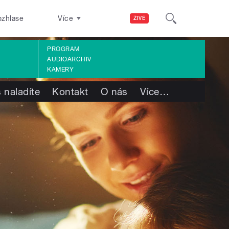
ozhlase
Více
ŽIVĚ
PROGRAM
AUDIOARCHIV
KAMERY
 naladíte
Kontakt
O nás
Více
…