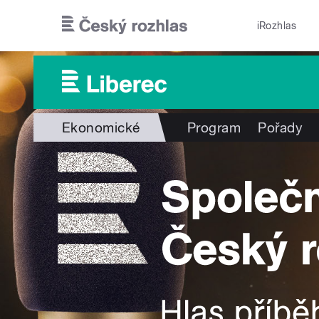
Přejít k hlavnímu obsahu
iRozhlas
Ekonomické
Program
Pořady