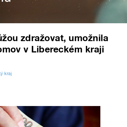
žou zdražovat, umožnila
domov v Libereckém kraji
ý kraj