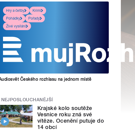
Hry a četby
Krimi
Pohádky
Pořady
Živé vysílání
Audiosvět Českého rozhlasu na jednom místě
NEJPOSLOUCHANĚJŠÍ
Krajské kolo soutěže
Vesnice roku zná své
vítěze. Ocenění putuje do
14 obcí