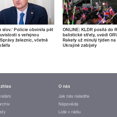
slov.‘ Policie obvinila pět
ONLINE: KLDR posílá do 
ouvislosti s veřejnou
balistické střely, uvádí GR
 Správy železnic, včetně
Rakety už minulý týden na
exšéfa
Ukrajině zabíjely
zhlas
O nás
ysílání
Jak nás naladíte
rchiv
Nápověda
sty
Lidé v rádiu