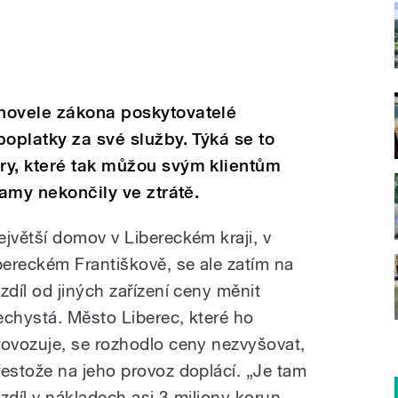
novele zákona poskytovatelé
poplatky za své služby. Týká se to
ry, které tak můžou svým klientům
samy nekončily ve ztrátě.
ejvětší domov v Libereckém kraji, v
ibereckém Františkově, se ale zatím na
ozdíl od jiných zařízení ceny měnit
echystá. Město Liberec, které ho
rovozuje, se rozhodlo ceny nezvyšovat,
řestože na jeho provoz doplácí. „Je tam
ozdíl v nákladech asi 3 miliony korun.