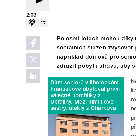
2:03
Po osmi letech mohou díky 
sociálních služeb zvyšovat 
například domovů pro senio
zdražit pobyt i stravu, aby 
N
Dům seniorů v libereckém
Františkově ubytoval první
l
válečné uprchlíky z
r
Ukrajiny. Mezi nimi i dvě
sestry, utekly z Charkova
n
p
p
r