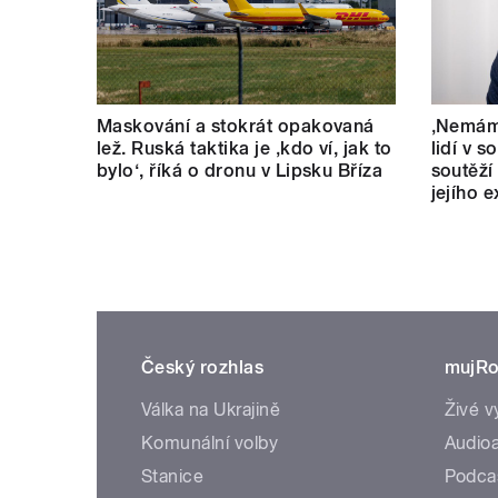
Maskování a stokrát opakovaná
‚Nemám 
lež. Ruská taktika je ‚kdo ví, jak to
lidí v s
bylo‘, říká o dronu v Lipsku Bříza
soutěží
jejího 
Český rozhlas
mujRo
Válka na Ukrajině
Živé v
Komunální volby
Audioa
Stanice
Podca