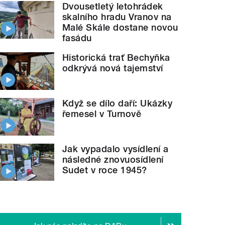
Dvousetletý letohrádek
skalního hradu Vranov na
Malé Skále dostane novou
fasádu
Historická trať Bechyňka
odkrývá nová tajemství
Když se dílo daří: Ukázky
řemesel v Turnově
Jak vypadalo vysídlení a
následné znovuosídlení
Sudet v roce 1945?