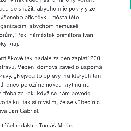
udu se snažit, abychom je pokryly ze
výšeného příspěvku města této
rganizacím, abychom nemuseli
orům,“ řekl náměstek primátora Ivan
ký kraj.
antiškově tak nadále za den zaplatí 200
 stravu. Vedení domova zavedlo úsporná
pravy. „Nejsou to opravy, na kterých ten
stli dnes položíme novou krytinu na
íme třeba za rok, když se nám povede
voltaiku, tak si myslím, že se vůbec nic
ova Jan Gabriel.
táčel redaktor Tomáš Mařas.