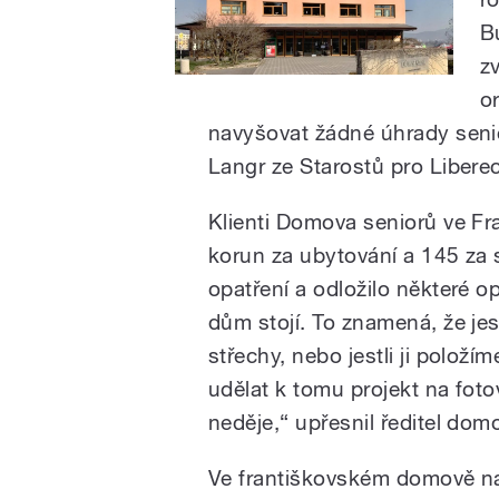
B
z
o
navyšovat žádné úhrady seni
Langr ze Starostů pro Liberec
Klienti Domova seniorů ve Fr
korun za ubytování a 145 za
opatření a odložilo některé o
dům stojí. To znamená, že je
střechy, nebo jestli ji polož
udělat k tomu projekt na foto
neděje,“ upřesnil ředitel dom
Ve františkovském domově na