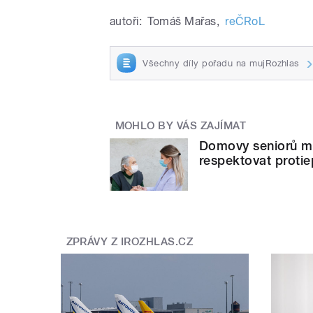
autoři:
Tomáš Mařas
,
reČRoL
Všechny díly pořadu na mujRozhlas
MOHLO BY VÁS ZAJÍMAT
Domovy seniorů maj
respektovat protie
ZPRÁVY Z IROZHLAS.CZ