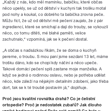
„Každý z nás, kdo měl maminku, babičku, které občas
něco upekly, se už od dětství v kuchyni tak trošku motal
pod nohy a koukal, co dobrého ta babička zrovna peče.
Můžu říct, že už od dětství mě pečení zaujalo, že z pár
ingrediencí, které se smíchají a dají do trouby, se vykouzlí
něco, co tomu dítěti, mé blahé paměti, velice
zachutnalo,“ vzpomíná, jak se k pečení dostal.
„A občas s nadsázkou říkám, že se doma o kuchyň
pereme, o troubu. S mou paní jsme sezdaní 13 let, máme
trošku dáno, kdo se chopí kdy náčiní a něco upeče.
Takové domácí pečení spíš zastane moje manželka. A
když se jedná o rodinnou oslavu, nebo je potřeba udělat
něco, kde záleží na nějakým detailním zdobení, jako třeba
dort, tak se k té troubě postavím já,“ doplňuje.
Proč jsou kvalitní rovnátka drahá? Co je čelistní
ortopedie? Proč je nedostatek zubařů? Jak dlouho