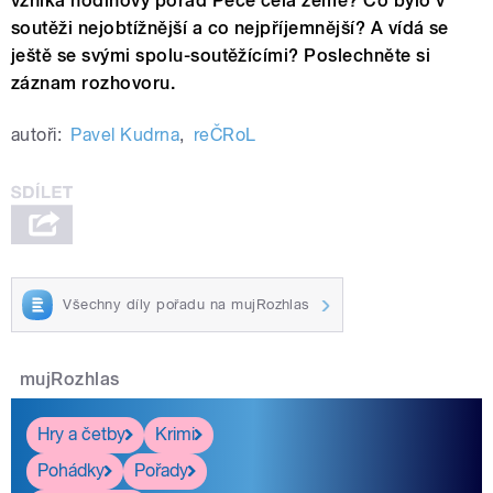
vzniká hodinový pořad Peče celá země? Co bylo v
soutěži nejobtížnější a co nejpříjemnější? A vídá se
ještě se svými spolu-soutěžícími? Poslechněte si
záznam rozhovoru.
autoři:
Pavel Kudrna
,
reČRoL
Všechny díly pořadu na mujRozhlas
mujRozhlas
Hry a četby
Krimi
Pohádky
Pořady