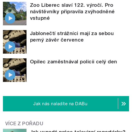
Zoo Liberec slaví 122. výročí. Pro
návštěvníky připravila zvýhodněné
vstupné
Jablonečtí strážníci mají za sebou
perný závěr července
Opilec zaměstnával policii celý den
Jak nás naladíte na DABu
VÍCE Z POŘADU
Jak vypadá práce televizní reportérky?