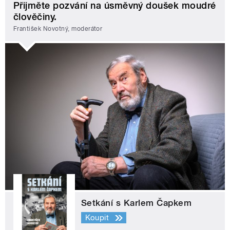
Přijměte pozvání na úsměvný doušek moudré
člověčiny.
František Novotný, moderátor
Setkání s Karlem Čapkem
Koupit