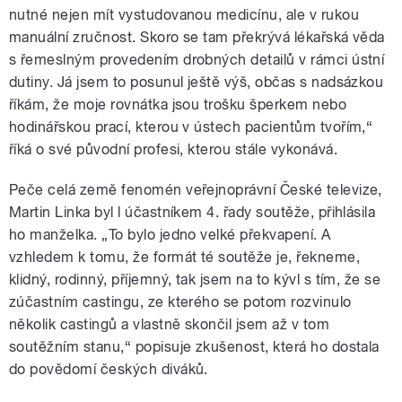
nutné nejen mít vystudovanou medicínu, ale v rukou
manuální zručnost. Skoro se tam překrývá lékařská věda
s řemeslným provedením drobných detailů v rámci ústní
dutiny. Já jsem to posunul ještě výš, občas s nadsázkou
říkám, že moje rovnátka jsou trošku šperkem nebo
hodinářskou prací, kterou v ústech pacientům tvořím,“
říká o své původní profesi, kterou stále vykonává.
Peče celá země fenomén veřejnoprávní České televize,
Martin Linka byl l účastníkem 4. řady soutěže, přihlásila
ho manželka. „To bylo jedno velké překvapení. A
vzhledem k tomu, že formát té soutěže je, řekneme,
klidný, rodinný, příjemný, tak jsem na to kývl s tím, že se
zúčastním castingu, ze kterého se potom rozvinulo
několik castingů a vlastně skončil jsem až v tom
soutěžním stanu,“ popisuje zkušenost, která ho dostala
do povědomí českých diváků.