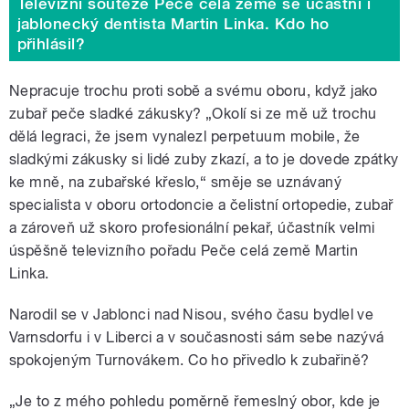
Televizní soutěže Peče celá země se účastní i
jablonecký dentista Martin Linka. Kdo ho
přihlásil?
Nepracuje trochu proti sobě a svému oboru, když jako
zubař peče sladké zákusky? „Okolí si ze mě už trochu
dělá legraci, že jsem vynalezl perpetuum mobile, že
sladkými zákusky si lidé zuby zkazí, a to je dovede zpátky
ke mně, na zubařské křeslo,“ směje se uznávaný
specialista v oboru ortodoncie a čelistní ortopedie, zubař
a zároveň už skoro profesionální pekař, účastník velmi
úspěšně televizního pořadu Peče celá země Martin
Linka.
Narodil se v Jablonci nad Nisou, svého času bydlel ve
Varnsdorfu i v Liberci a v současnosti sám sebe nazývá
spokojeným Turnovákem. Co ho přivedlo k zubařině?
„Je to z mého pohledu poměrně řemeslný obor, kde je