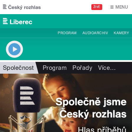
Přejít k hlavnímu obsahu
MENU
ŽIVĚ
PROGRAM
AUDIOARCHIV
KAMERY
Společnost
Program
Pořady
Více
…