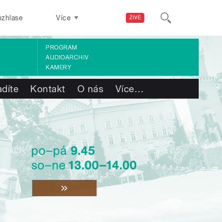
ozhlase
Více
ŽIVĚ
PROGRAM
AUDIOARCHIV
KAMERY
adíte
Kontakt
O nás
Více
…