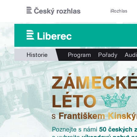
Přejít k hlavnímu obsahu
iRozhlas
Historie
Program
Pořady
Audi