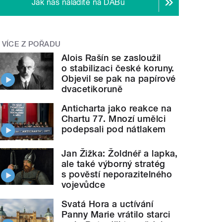
Jak nás naladíte na DABu
VÍCE Z POŘADU
Alois Rašín se zasloužil
o stabilizaci české koruny.
Objevil se pak na papírové
dvacetikoruně
Anticharta jako reakce na
Chartu 77. Mnozí umělci
podepsali pod nátlakem
Jan Žižka: Žoldnéř a lapka,
ale také výborný stratég
s pověstí neporazitelného
vojevůdce
Svatá Hora a uctívání
Panny Marie vrátilo starci