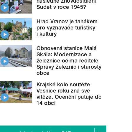
následné znovuosídlení
Sudet v roce 1945?
Hrad Vranov je tahákem
pro vyznavače turistiky
i kultury
Obnovená stanice Malá
Skála: Modernizace a
železnice očima ředitele
Správy železnic i starosty
obce
Krajské kolo soutěže
Vesnice roku zná své
vítěze. Ocenění putuje do
14 obcí