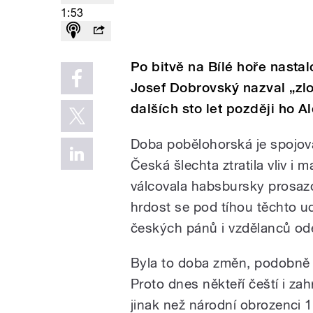
1:53
Po bitvě na Bílé hoře nastal
Josef Dobrovský nazval „zl
dalších sto let později ho A
Doba pobělohorská je spojo
Česká šlechta ztratila vliv i 
válcovala habsbursky prosazo
hrdost se pod tíhou těchto u
českých pánů i vzdělanců od
Byla to doba změn, podobně 
Proto dnes někteří čeští i zah
jinak než národní obrozenci 18.