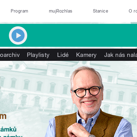
Program
mujRozhlas
Stanice
O r
oarchiv
Playlisty
Lidé
Kamery
Jak nás nal