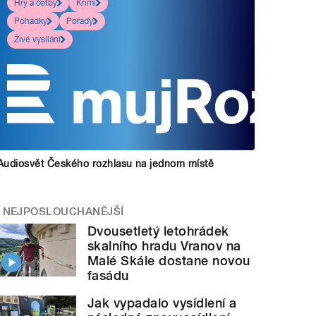
Hry a četby
Krimi
Pohádky
Pořady
Živé vysílání
Audiosvět Českého rozhlasu na jednom místě
NEJPOSLOUCHANĚJŠÍ
Dvousetletý letohrádek
skalního hradu Vranov na
Malé Skále dostane novou
fasádu
Jak vypadalo vysídlení a