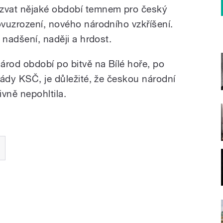
zvat nějaké období temnem pro český
vuzrození, nového národního vzkříšení.
 nadšení, naději a hrdost.
árod období po bitvě na Bílé hoře, po
lády KSČ, je důležité, že českou národní
ivně nepohltila.