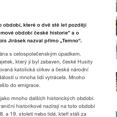
o období, které o dvě stě let později
omové období české historie” a o
lois Jirásek nazval přímo „Temno“.
vána s celospolečenským úpadkem.
majetek, který jí byl zabaven, české Husity
vaná katolická církev a česká národní
dálostí u mnoha lidí vytrácela. Mnoho
ešlo do emigrace.
jako mnoho dalších historických období.
raniční historikové nazírají na toto období
 a 19. století nebo lidé, kteří stáli za