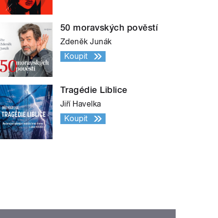
50 moravských pověstí
Zdeněk Junák
Koupit
Tragédie Liblice
Jiří Havelka
Koupit