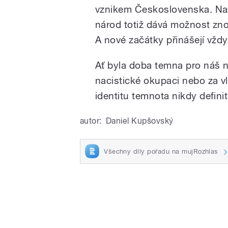
vznikem Československa. Na
národ totiž dává možnost zno
A nové začátky přinášejí vždy
Ať byla doba temna pro náš n
nacistické okupaci nebo za v
identitu temnota nikdy definit
autor:
Daniel Kupšovský
Všechny díly pořadu na mujRozhlas