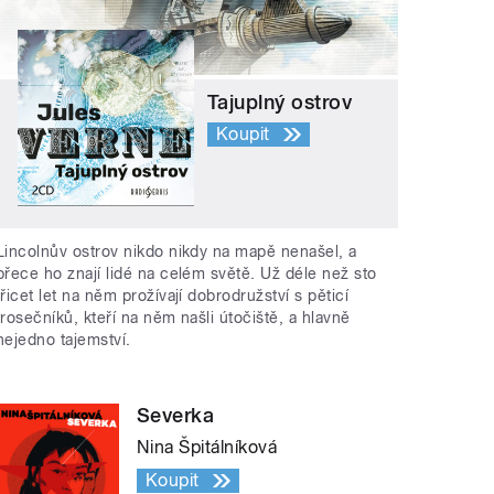
Tajuplný ostrov
Koupit
Lincolnův ostrov nikdo nikdy na mapě nenašel, a
přece ho znají lidé na celém světě. Už déle než sto
třicet let na něm prožívají dobrodružství s pěticí
trosečníků, kteří na něm našli útočiště, a hlavně
nejedno tajemství.
Severka
Nina Špitálníková
Koupit