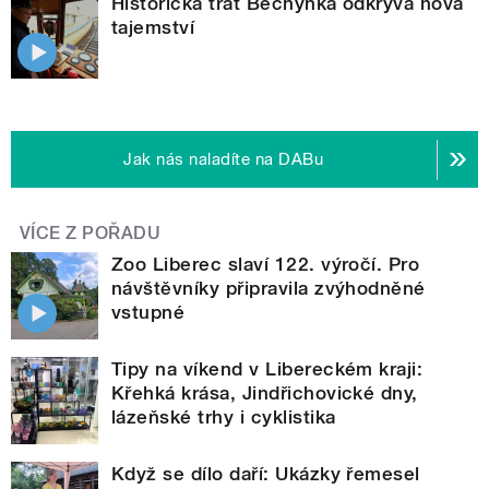
Historická trať Bechyňka odkrývá nová
tajemství
Jak nás naladíte na DABu
VÍCE Z POŘADU
Zoo Liberec slaví 122. výročí. Pro
návštěvníky připravila zvýhodněné
vstupné
Tipy na víkend v Libereckém kraji:
Křehká krása, Jindřichovické dny,
lázeňské trhy i cyklistika
Když se dílo daří: Ukázky řemesel