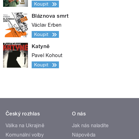
Koupit
Bláznova smrt
Václav Erben
Koupit
Katyně
Pavel Kohout
Koupit
Český rozhlas
O nás
Válka na Ukrajině
Jak nás naladíte
Komunální volby
Nápověda