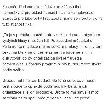
Zasedání Parlamentu mládeže se zúčastnila i
náměstkyně pro oblast humanitní Jana Hamplová ze
Starostů pro Liberecký kraj. Zeptali jsme se jí proto, co na
tuto stížnost říká.
„To je v pořádku, právě proto vznikl parlament, abychom
vyslyšeli hlasy mladých lidí. Po zasedání městského
Parlamentu mládeže máme setkání s mladými lidmi v tom
věku, na který se chceme zaměřit a budeme s nimi
diskutovat, co by chtěli zažít a slyšet,“ uvedla
náměstkyně. Případný program si prý budou moct utvořit
podle svého.
„Budou mít finanční budget, do toho se budou muset
vejít a bude to opravdu podle jejich výběrů, jejich
organizace a jejich produkce. Určitě to má smysl a moc
se těším na tu spolupráci,“ dodala Jana Hamplová.