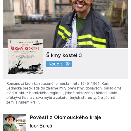
Šikmý kostel 3
Koupit
Románová kronika ztraceného města - léta 1945–1961. Karin
Lednická předkládá do značné míry převratný, dosavadní paradigma
měnící obraz hornického regionu, jehož zahlazenou historii stále
překrývá tlustá vrstva mýtů a zakořeněných stereotypů o „černé
zemi a rudém kraji“.
Pověsti z Olomouckého kraje
Igor Bareš