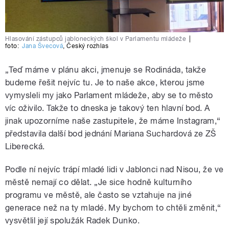
Hlasování zástupců jabloneckých škol v Parlamentu mládeže
|
foto:
Jana Švecová
,
Český rozhlas
„Teď máme v plánu akci, jmenuje se Rodináda, takže
budeme řešit nejvíc tu. Je to naše akce, kterou jsme
vymysleli my jako Parlament mládeže, aby se to město
víc oživilo. Takže to dneska je takový ten hlavní bod. A
jinak upozorníme naše zastupitele, že máme Instagram,“
představila další bod jednání Mariana Suchardová ze ZŠ
Liberecká.
Podle ní nejvíc trápí mladé lidi v Jablonci nad Nisou, že ve
městě nemají co dělat. „Je sice hodně kulturního
programu ve městě, ale často se vztahuje na jiné
generace než na ty mladé. My bychom to chtěli změnit,“
vysvětlil její spolužák Radek Dunko.