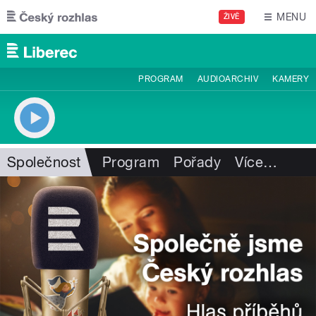
Přejít k hlavnímu obsahu
MENU
ŽIVĚ
PROGRAM
AUDIOARCHIV
KAMERY
Společnost
Program
Pořady
Více
…