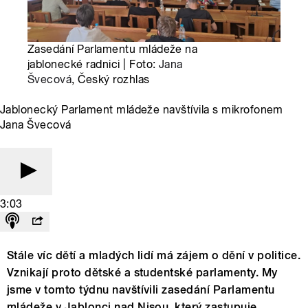
Zasedání Parlamentu mládeže na
jablonecké radnici | Foto:
Jana
Švecová
, Český rozhlas
Jablonecký Parlament mládeže navštívila s mikrofonem
Jana Švecová
3:03
Stále víc dětí a mladých lidí má zájem o dění v politice.
Vznikají proto dětské a studentské parlamenty. My
jsme v tomto týdnu navštívili zasedání Parlamentu
mládeže v Jablonci nad Nisou, který zastupuje