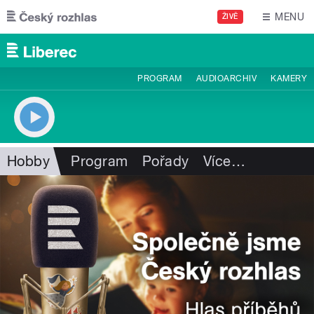
Přejít k hlavnímu obsahu
MENU
ŽIVĚ
PROGRAM
AUDIOARCHIV
KAMERY
Hobby
Program
Pořady
Více
…