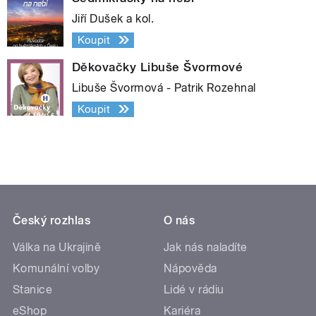
Jiří Dušek a kol.
Koupit
Děkovačky Libuše Švormové
Libuše Švormová - Patrik Rozehnal
Koupit
Český rozhlas
O nás
Válka na Ukrajině
Jak nás naladíte
Komunální volby
Nápověda
Stanice
Lidé v rádiu
eShop
Kariéra