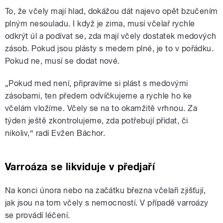
To, že včely mají hlad, dokážou dát najevo opět bzučením
plným nesouladu. I když je zima, musí včelař rychle
odkrýt úl a podívat se, zda mají včely dostatek medových
zásob. Pokud jsou plásty s medem plné, je to v pořádku.
Pokud ne, musí se dodat nové.
„Pokud med není, připravíme si plást s medovými
zásobami, ten předem odvíčkujeme a rychle ho ke
včelám vložíme. Včely se na to okamžitě vrhnou. Za
týden ještě zkontrolujeme, zda potřebují přidat, či
nikoliv,“ radí Evžen Báchor.
Varroáza se likviduje v předjaří
Na konci února nebo na začátku března včelaři zjišťují,
jak jsou na tom včely s nemocností. V případě varroázy
se provádí léčení.