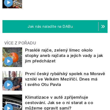
Jak nás naladíte na DABu
VÍCE Z POŘADU
Prasklé rajče, zelený límec okolo
stopky aneb rajčata a jejich vady a jak
jim předcházet
První český rybářský spolek na Moravě
vznikl ve Velkém Meziříčí. Dnes má
i svého Otu Pavla
Klimatizace v autě zpříjemňuje
cestování. Jak se o ni starat a co
můžeme opravit sami?