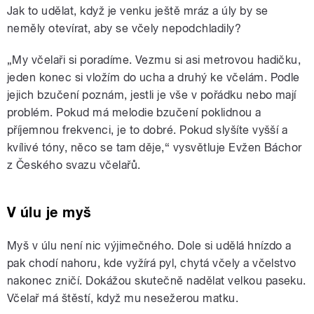
Jak to udělat, když je venku ještě mráz a úly by se
neměly otevírat, aby se včely nepodchladily?
„My včelaři si poradíme. Vezmu si asi metrovou hadičku,
jeden konec si vložím do ucha a druhý ke včelám. Podle
jejich bzučení poznám, jestli je vše v pořádku nebo mají
problém. Pokud má melodie bzučení poklidnou a
příjemnou frekvenci, je to dobré. Pokud slyšíte vyšší a
kvílivé tóny, něco se tam děje,“ vysvětluje Evžen Báchor
z Českého svazu včelařů.
V úlu je myš
Myš v úlu není nic výjimečného. Dole si udělá hnízdo a
pak chodí nahoru, kde vyžírá pyl, chytá včely a včelstvo
nakonec zničí. Dokážou skutečně nadělat velkou paseku.
Včelař má štěstí, když mu nesežerou matku.