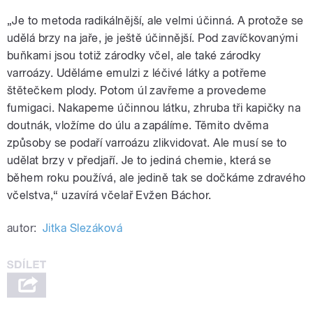
„Je to metoda radikálnější, ale velmi účinná. A protože se
udělá brzy na jaře, je ještě účinnější. Pod zavíčkovanými
buňkami jsou totiž zárodky včel, ale také zárodky
varroázy. Uděláme emulzi z léčivé látky a potřeme
štětečkem plody. Potom úl zavřeme a provedeme
fumigaci. Nakapeme účinnou látku, zhruba tři kapičky na
doutnák, vložíme do úlu a zapálíme. Těmito dvěma
způsoby se podaří varroázu zlikvidovat. Ale musí se to
udělat brzy v předjaří. Je to jediná chemie, která se
během roku používá, ale jedině tak se dočkáme zdravého
včelstva,“ uzavírá včelař Evžen Báchor.
autor:
Jitka Slezáková