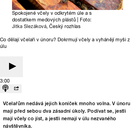
Spokojené včely v odkrytém úle a s
dostatkem medových plástů | Foto:
Jitka Slezáková
, Český rozhlas
Co dělají včelaři v únoru? Dokrmují včely a vyhánějí myši z
úlu
3:00
Včelařům nedává jejich koníček mnoho volna. V únoru
mají před sebou dva zásadní úkoly. Podívat se, jestli
mají včely co jíst, a jestli nemají v úlu nezvaného
návštěvníka.