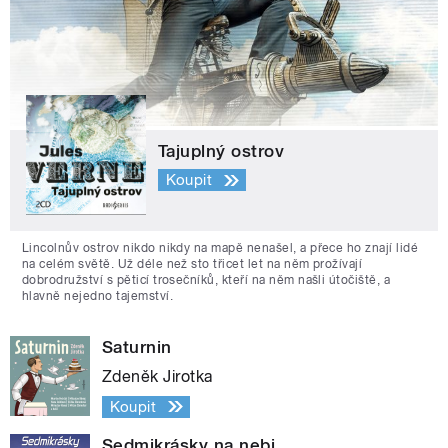
Tajuplný ostrov
Koupit
Lincolnův ostrov nikdo nikdy na mapě nenašel, a přece ho znají lidé
na celém světě. Už déle než sto třicet let na něm prožívají
dobrodružství s pěticí trosečníků, kteří na něm našli útočiště, a
hlavně nejedno tajemství.
Saturnin
Zdeněk Jirotka
Koupit
Sedmikrásky na nebi