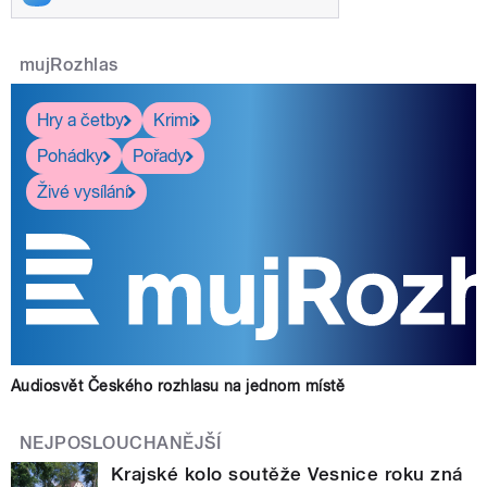
mujRozhlas
Hry a četby
Krimi
Pohádky
Pořady
Živé vysílání
Audiosvět Českého rozhlasu na jednom místě
NEJPOSLOUCHANĚJŠÍ
Krajské kolo soutěže Vesnice roku zná