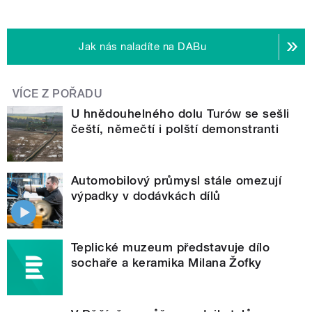
Jak nás naladíte na DABu
VÍCE Z POŘADU
U hnědouhelného dolu Turów se sešli
čeští, němečtí i polští demonstranti
Automobilový průmysl stále omezují
výpadky v dodávkách dílů
Teplické muzeum představuje dílo
sochaře a keramika Milana Žofky