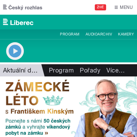
Přejít k hlavnímu obsahu
MENU
ŽIVĚ
PROGRAM
AUDIOARCHIV
KAMERY
Aktuální dění
Program
Pořady
Více
…