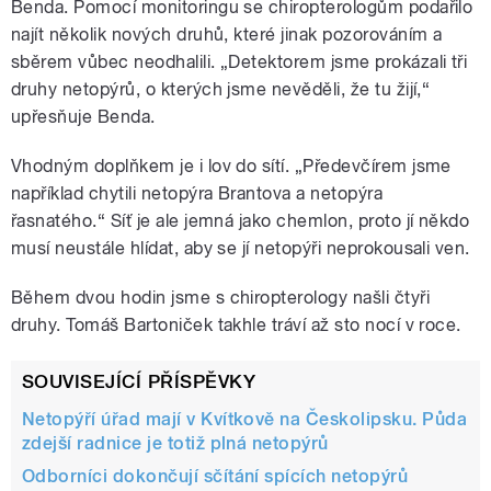
Benda. Pomocí monitoringu se chiropterologům podařilo
najít několik nových druhů, které jinak pozorováním a
sběrem vůbec neodhalili. „Detektorem jsme prokázali tři
druhy netopýrů, o kterých jsme nevěděli, že tu žijí,“
upřesňuje Benda.
Vhodným doplňkem je i lov do sítí. „Předevčírem jsme
například chytili netopýra Brantova a netopýra
řasnatého.“ Síť je ale jemná jako chemlon, proto jí někdo
musí neustále hlídat, aby se jí netopýři neprokousali ven.
Během dvou hodin jsme s chiropterology našli čtyři
druhy. Tomáš Bartoniček takhle tráví až sto nocí v roce.
SOUVISEJÍCÍ PŘÍSPĚVKY
Netopýří úřad mají v Kvítkově na Českolipsku. Půda
zdejší radnice je totiž plná netopýrů
Odborníci dokončují sčítání spících netopýrů