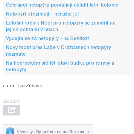
Ochránci netopýrů pomáhají uklidit letní kolonie
Netopýři přezimují – nerušte je!
Letošní ročník Noci pro netopýry se zaměřil na
jejich ochranu v lesích
Vydejte se za netopýry - na Bezděz!
Nový most přes Labe v Drážďanech netopýry
nezmate
Na libereckém sídlišti staví budky pro rorýsy a
netopýry
autor:
Iva Zítková
Všechny díly pořadu na mujRozhlas