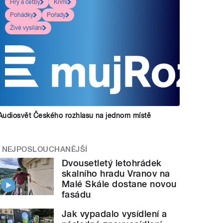
Hry a četby
Krimi
Pohádky
Pořady
Živé vysílání
Audiosvět Českého rozhlasu na jednom místě
NEJPOSLOUCHANĚJŠÍ
Dvousetletý letohrádek
skalního hradu Vranov na
Malé Skále dostane novou
fasádu
Jak vypadalo vysídlení a