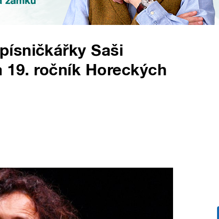
ísničkářky Saši
a 19. ročník Horeckých