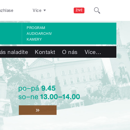
ozhlase
Více
ŽIVĚ
PROGRAM
AUDIOARCHIV
KAMERY
ás naladíte
Kontakt
O nás
Více
…