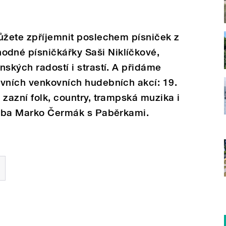
ůžete zpříjemnit poslechem písniček z
dné písničkářky Saši Niklíčkové,
nských radostí i strastí. A přidáme
rvních venkovních hudebních akcí: 19.
 zazní folk, country, trampská muzika i
třeba Marko Čermák s Paběrkami.