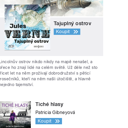
Tajuplný ostrov
Koupit
Lincolnův ostrov nikdo nikdy na mapě nenašel, a
přece ho znají lidé na celém světě. Už déle než sto
třicet let na něm prožívají dobrodružství s pěticí
trosečníků, kteří na něm našli útočiště, a hlavně
nejedno tajemství.
Tiché hlasy
Patricia Gibneyová
Koupit