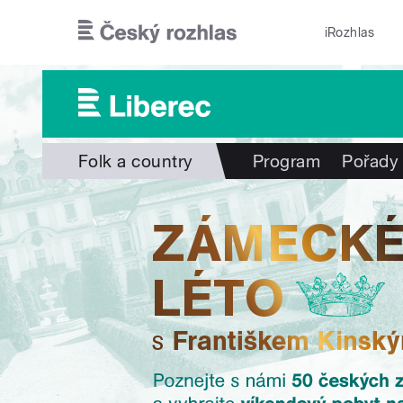
Přejít k hlavnímu obsahu
iRozhlas
Folk a country
Program
Pořady