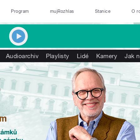
Program
mujRozhlas
Stanice
O r
Audioarchiv
Playlisty
Lidé
Kamery
Jak n