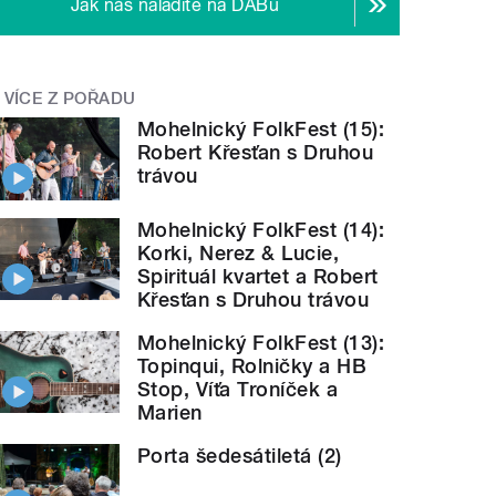
Jak nás naladíte na DABu
VÍCE Z POŘADU
Mohelnický FolkFest (15):
Robert Křesťan s Druhou
trávou
Mohelnický FolkFest (14):
Korki, Nerez & Lucie,
Spirituál kvartet a Robert
Křesťan s Druhou trávou
Mohelnický FolkFest (13):
Topinqui, Rolničky a HB
Stop, Víťa Troníček a
Marien
Porta šedesátiletá (2)