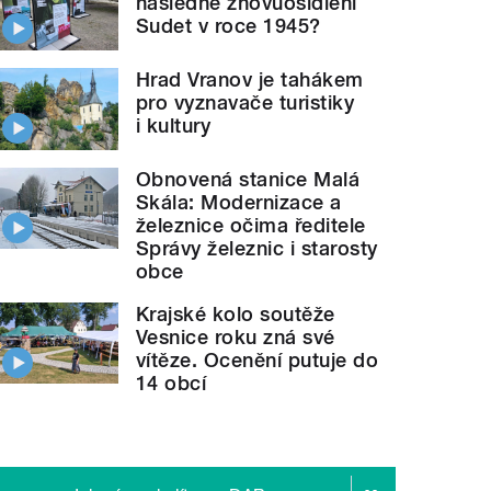
následné znovuosídlení
Sudet v roce 1945?
Hrad Vranov je tahákem
pro vyznavače turistiky
i kultury
Obnovená stanice Malá
Skála: Modernizace a
železnice očima ředitele
Správy železnic i starosty
obce
Krajské kolo soutěže
Vesnice roku zná své
vítěze. Ocenění putuje do
14 obcí