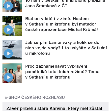
To nám v Setkání u mikrofonu přiblížila
Jana Šrámková z ČT
Biatlon v létě i v zimě. Hostem
v Setkání u mikrofonu byl matador
české reprezentace Michal Krčmář
Jak se plní bambi vaky a kolik se do
nich vejde vody? I to uslyšíte v Setkání
u mikrofonu
Proč zaznamenávat vyprávění
pamětníků totalitních režimů? Téma
v Setkání u mikrofonu
E-SHOP ČESKÉHO ROZHLASU
Závěr příběhu staré Karviné, který měl zůstat