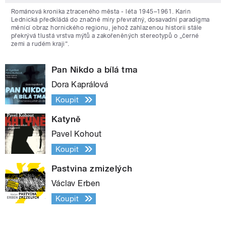
Románová kronika ztraceného města - léta 1945–1961. Karin
Lednická předkládá do značné míry převratný, dosavadní paradigma
měnící obraz hornického regionu, jehož zahlazenou historii stále
překrývá tlustá vrstva mýtů a zakořeněných stereotypů o „černé
zemi a rudém kraji“.
Pan Nikdo a bílá tma
Dora Kaprálová
Koupit
Katyně
Pavel Kohout
Koupit
Pastvina zmizelých
Václav Erben
Koupit