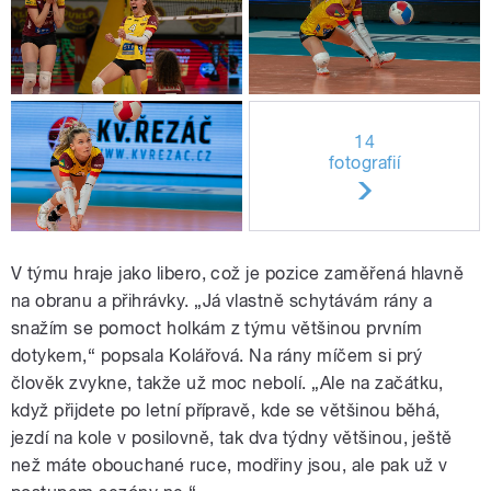
14
fotografií
V týmu hraje jako libero, což je pozice zaměřená hlavně
na obranu a přihrávky. „Já vlastně schytávám rány a
snažím se pomoct holkám z týmu většinou prvním
dotykem,“ popsala Kolářová. Na rány míčem si prý
člověk zvykne, takže už moc nebolí. „Ale na začátku,
když přijdete po letní přípravě, kde se většinou běhá,
jezdí na kole v posilovně, tak dva týdny většinou, ještě
než máte obouchané ruce, modřiny jsou, ale pak už v