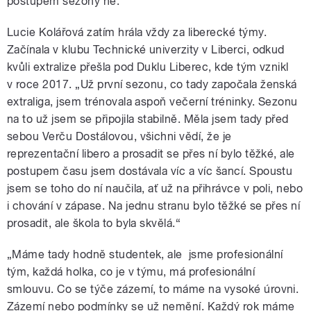
postupem sezóny ne.“
Lucie Kolářová zatím hrála vždy za liberecké týmy.
Začínala v klubu Technické univerzity v Liberci, odkud
kvůli extralize přešla pod Duklu Liberec, kde tým vznikl
v roce 2017. „Už první sezonu, co tady započala ženská
extraliga, jsem trénovala aspoň večerní tréninky. Sezonu
na to už jsem se připojila stabilně. Měla jsem tady před
sebou Verču Dostálovou, všichni vědí, že je
reprezentační libero a prosadit se přes ní bylo těžké, ale
postupem času jsem dostávala víc a víc šancí. Spoustu
jsem se toho do ní naučila, ať už na přihrávce v poli, nebo
i chování v zápase. Na jednu stranu bylo těžké se přes ní
prosadit, ale škola to byla skvělá.“
„Máme tady hodně studentek, ale jsme profesionální
tým, každá holka, co je v týmu, má profesionální
smlouvu. Co se týče zázemí, to máme na vysoké úrovni.
Zázemí nebo podmínky se už nemění. Každý rok máme