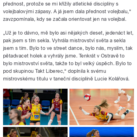
přednost, protože se mi křížily atletické disciplíny s
volejbalovými zápasy. A já jsem dala přednost volejbalu,“
zavzpomínala, kdy se začala orientovat jen na volejbal.
„Už je to dávno, mě bylo asi nějakých deset, jedenáct let,
pak jsem s tím sekla. Vyhrála mistrovství světa a sekla
jsem s tím. Bylo to ve street dance, bylo nás, myslím, tak
pětadvacet holek a vyhrály jsme. Tenkrát v Ostravě to
bylo mistrovství světa, takže to byl velký úspěch. Bylo to
pod skupinou Takt Liberec,“ doplnila k svému
mistrovskému titulu v taneční disciplíně Lucie Kolářová.