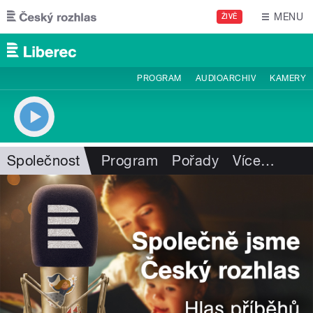
Přejít k hlavnímu obsahu
MENU
ŽIVĚ
PROGRAM
AUDIOARCHIV
KAMERY
Společnost
Program
Pořady
Více
…