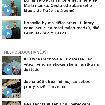
Doma se o kuchyň pereme, směje se
Martin Linka. Cesta od zubařského
křesla do Peče celá země
Nebavilo by mě dělat produkt, který
nenavazuje na práci mých předků, říká
Leon Jakimič z Lasvitu
NEJPOSLOUCHANĚJŠÍ
Kristýna Čechová a Erik Ressel jsou
vítězi běhu na skokanském můstku na
Ještědu
Jablonečtí strážníci mají za sebou
perný závěr července
Pes zachránil ženu na libereckém