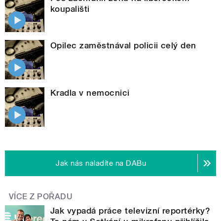
koupališti
Opilec zaměstnával policii celý den
Kradla v nemocnici
Jak nás naladíte na DABu
VÍCE Z POŘADU
Jak vypadá práce televizní reportérky?