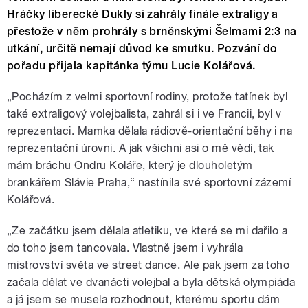
Hráčky liberecké Dukly si zahrály finále extraligy a
přestože v něm prohrály s brněnskými Šelmami 2:3 na
utkání, určitě nemají důvod ke smutku. Pozvání do
pořadu přijala kapitánka týmu Lucie Kolářová.
„Pocházím z velmi sportovní rodiny, protože tatínek byl
také extraligový volejbalista, zahrál si i ve Francii, byl v
reprezentaci. Mamka dělala rádiově-orientační běhy i na
reprezentační úrovni. A jak všichni asi o mě vědí, tak
mám bráchu Ondru Koláře, který je dlouholetým
brankářem Slávie Praha,“ nastínila své sportovní zázemí
Kolářová.
„Ze začátku jsem dělala atletiku, ve které se mi dařilo a
do toho jsem tancovala. Vlastně jsem i vyhrála
mistrovství světa ve street dance. Ale pak jsem za toho
začala dělat ve dvanácti volejbal a byla dětská olympiáda
a já jsem se musela rozhodnout, kterému sportu dám