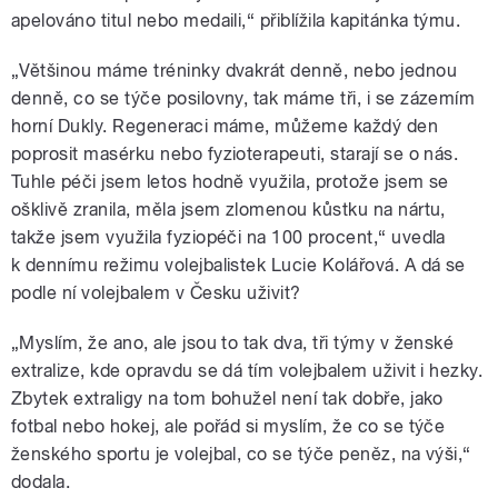
apelováno titul nebo medaili,“ přiblížila kapitánka týmu.
„Většinou máme tréninky dvakrát denně, nebo jednou
denně, co se týče posilovny, tak máme tři, i se zázemím
horní Dukly. Regeneraci máme, můžeme každý den
poprosit masérku nebo fyzioterapeuti, starají se o nás.
Tuhle péči jsem letos hodně využila, protože jsem se
ošklivě zranila, měla jsem zlomenou kůstku na nártu,
takže jsem využila fyziopéči na 100 procent,“ uvedla
k dennímu režimu volejbalistek Lucie Kolářová. A dá se
podle ní volejbalem v Česku uživit?
„Myslím, že ano, ale jsou to tak dva, tři týmy v ženské
extralize, kde opravdu se dá tím volejbalem uživit i hezky.
Zbytek extraligy na tom bohužel není tak dobře, jako
fotbal nebo hokej, ale pořád si myslím, že co se týče
ženského sportu je volejbal, co se týče peněz, na výši,“
dodala.