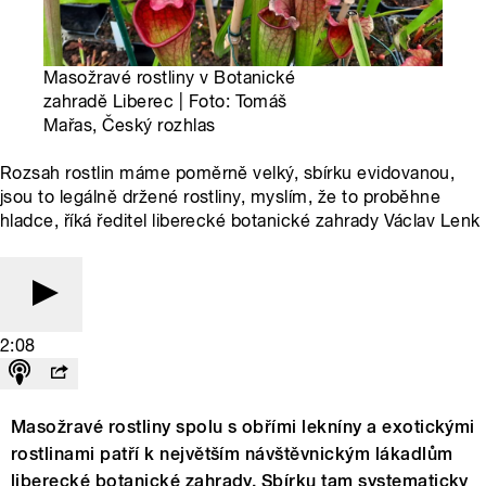
Masožravé rostliny v Botanické
zahradě Liberec | Foto: Tomáš
Mařas, Český rozhlas
Rozsah rostlin máme poměrně velký, sbírku evidovanou,
jsou to legálně držené rostliny, myslím, že to proběhne
hladce, říká ředitel liberecké botanické zahrady Václav Lenk
2:08
Masožravé rostliny spolu s obřími lekníny a exotickými
rostlinami patří k největším návštěvnickým lákadlům
liberecké botanické zahrady. Sbírku tam systematicky