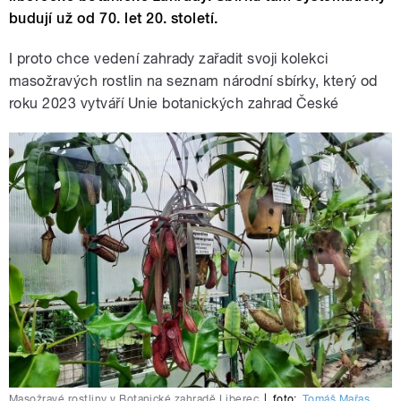
budují už od 70. let 20. století.
I proto chce vedení zahrady zařadit svoji kolekci
masožravých rostlin na seznam národní sbírky, který od
roku 2023 vytváří Unie botanických zahrad České
Masožravé rostliny v Botanické zahradě Liberec
|
foto:
Tomáš Mařas
,