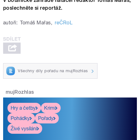
V botanické zahradě natáčel redaktor Tomáš Mařas,
poslechněte si reportáž.
autoři:
Tomáš Mařas
,
reČRoL
Všechny díly pořadu na mujRozhlas
mujRozhlas
Hry a četby
Krimi
Pohádky
Pořady
Živé vysílání