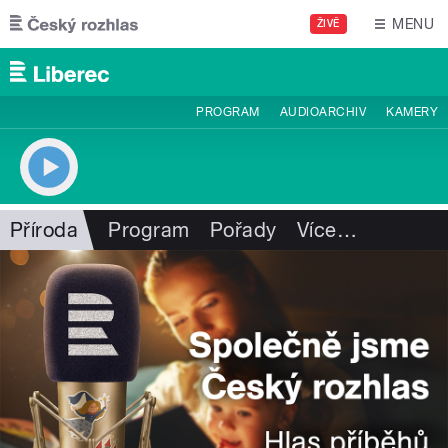
Přejít k hlavnímu obsahu
MENU
ŽIVĚ
PROGRAM
AUDIOARCHIV
KAMERY
Příroda
Program
Pořady
Více
…