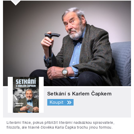
Setkání s Karlem Čapkem
Koupit
Literární fikce, pokus přiblížit literární nadsázkou spisovatele,
filozofa, ale hlavně člověka Karla Čapka trochu jinou formou.