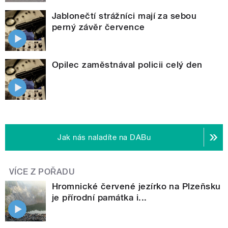
Jablonečtí strážníci mají za sebou
perný závěr července
Opilec zaměstnával policii celý den
Jak nás naladíte na DABu
VÍCE Z POŘADU
Hromnické červené jezírko na Plzeňsku
je přírodní památka i...