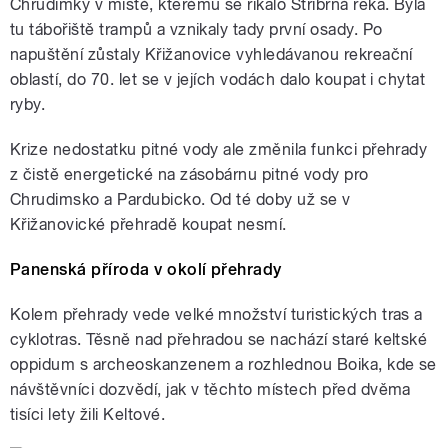
Chrudimky v místě, kterému se říkalo Stříbrná řeka. Byla
tu tábořiště trampů a vznikaly tady první osady. Po
napuštění zůstaly Křižanovice vyhledávanou rekreační
oblastí, do 70. let se v jejích vodách dalo koupat i chytat
ryby.
Krize nedostatku pitné vody ale změnila funkci přehrady
z čistě energetické na zásobárnu pitné vody pro
Chrudimsko a Pardubicko. Od té doby už se v
Křižanovické přehradě koupat nesmí.
Panenská příroda v okolí přehrady
Kolem přehrady vede velké množství turistických tras a
cyklotras. Těsně nad přehradou se nachází staré keltské
oppidum s archeoskanzenem a rozhlednou Boika, kde se
návštěvníci dozvědí, jak v těchto místech před dvěma
tisíci lety žili Keltové.