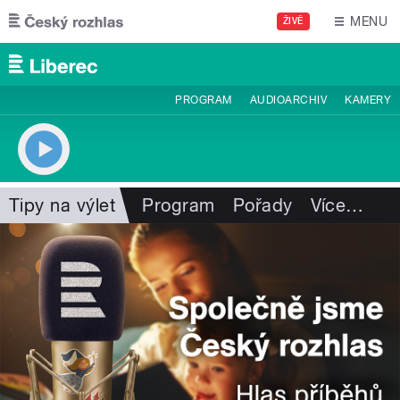
Přejít k hlavnímu obsahu
MENU
ŽIVĚ
PROGRAM
AUDIOARCHIV
KAMERY
Tipy na výlet
Program
Pořady
Více
…