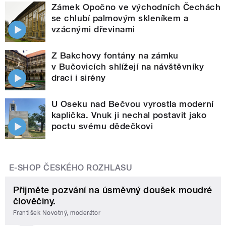
Zámek Opočno ve východních Čechách
se chlubí palmovým skleníkem a
vzácnými dřevinami
Z Bakchovy fontány na zámku
v Bučovicích shlížejí na návštěvníky
draci i sirény
U Oseku nad Bečvou vyrostla moderní
kaplička. Vnuk ji nechal postavit jako
poctu svému dědečkovi
E-SHOP ČESKÉHO ROZHLASU
Přijměte pozvání na úsměvný doušek moudré
člověčiny.
František Novotný, moderátor