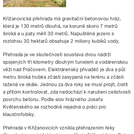
Křižanovická přehrada má gravitační betonovou hráz,
která je 130 metrů dlouhá, na koruně skoro 7 metrů
široká a u paty měří 30 metrů. Napuštěné jezero s
rozlohou 30 hektarů obsahuje 2 miliony kubíků vody.
Přehrada je ve skutečnosti soustava dvou nádrží
spojených tři kilometry dlouhým tunelem a vodárenskou
věží nad Práčovem. Elektrárenský přivaděč je dva a půl
metru široká trubka zčásti zasypaná na terénu a zčásti
ražená ve skále. Jednou za dva roky se musí projít, čistit
a přitom kontrolovat, zda nedochází k narušení celistvosti
povrchu betonu. Podle slov hrázného Josefa
Květenského se rozhodně nejedná o práci pro
klaustrofobiky.
Přehrada v Křižanovicích vznikla přehrazením řeky