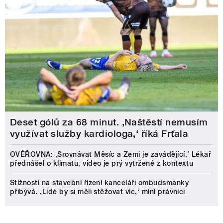
Deset gólů za 68 minut. ,Naštěstí nemusím
využívat služby kardiologa,‘ říká Frťala
OVĚŘOVNA: ‚Srovnávat Měsíc a Zemi je zavádějící.‘ Lékař
přednášel o klimatu, video je prý vytržené z kontextu
Stížností na stavební řízení kanceláři ombudsmanky
přibývá. ‚Lidé by si měli stěžovat víc,‘ míní právníci