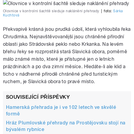
Olovnice v kontrolní šachtě sleduje naklánění přehrady
|
foto:
Šárka
Kuchtová
Překvapivě krásná jsou prudká údolí, která vyhloubila řeka
Chrudimka. Nejnavštěvovanější jsou chráněné přírodní
oblasti jako Strádovské peklo nebo Krkanka. Na levém
břehu řeky se rozprostírá stará Slavická obora, poměrně
málo známé místo, které je přístupné jen o letních
prázdninách a po dva zimní měsíce. Hledáte-li ale klid a
ticho v nádherné přírodě chráněné před turistickým
ruchem, je Slavická obora to pravé místo.
SOUVISEJÍCÍ PŘÍSPĚVKY
Hamerská přehrada je i ve 102 letech ve skvělé
formě
Hráz Plumlovské přehrady na Prostějovsku stojí na
bývalém rybníce