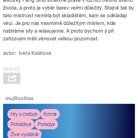
lektorky Feng Shui strávíme právě v ložnici třetinu svého
života, a proto je výběr barev velmi důležitý. Stejně tak by
tato místnost neměla být skladištěm, kam se odkládají
věci. Je pro nás nesmírně důležitým místem, kde
nabíráme síly a relaxujeme. A proto bychom jí při
zařizování měli věnovat velkou pozornost.
autor:
Iveta Kalátová
mujRozhlas
Hry a četby
Krimi
Pohádky
Pořady
Živé vysílání