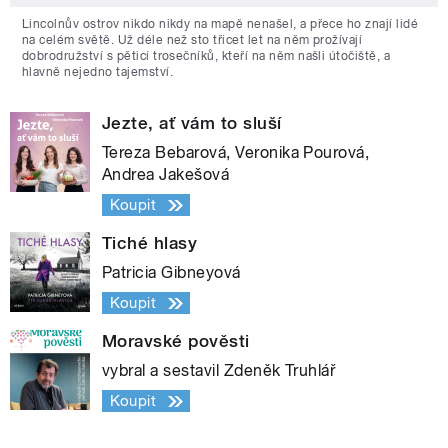
Lincolnův ostrov nikdo nikdy na mapě nenašel, a přece ho znají lidé
na celém světě. Už déle než sto třicet let na něm prožívají
dobrodružství s pěticí trosečníků, kteří na něm našli útočiště, a
hlavně nejedno tajemství.
Jezte, ať vám to sluší
Tereza Bebarová, Veronika Pourová,
Andrea Jakešová
Koupit
Tiché hlasy
Patricia Gibneyová
Koupit
Moravské pověsti
vybral a sestavil Zdeněk Truhlář
Koupit