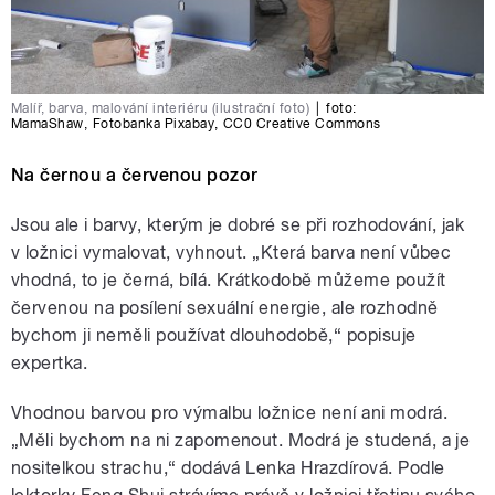
Malíř, barva, malování interiéru (ilustrační foto)
|
foto:
MamaShaw
,
Fotobanka Pixabay
,
CC0 Creative Commons
Na černou a červenou pozor
Jsou ale i barvy, kterým je dobré se při rozhodování, jak
v ložnici vymalovat, vyhnout. „Která barva není vůbec
vhodná, to je černá, bílá. Krátkodobě můžeme použít
červenou na posílení sexuální energie, ale rozhodně
bychom ji neměli používat dlouhodobě,“ popisuje
expertka.
Vhodnou barvou pro výmalbu ložnice není ani modrá.
„Měli bychom na ni zapomenout. Modrá je studená, a je
nositelkou strachu,“ dodává Lenka Hrazdírová. Podle