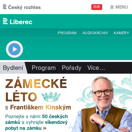
Přejít k hlavnímu obsahu
MENU
ŽIVĚ
PROGRAM
AUDIOARCHIV
KAMERY
Bydlení
Program
Pořady
Více
…