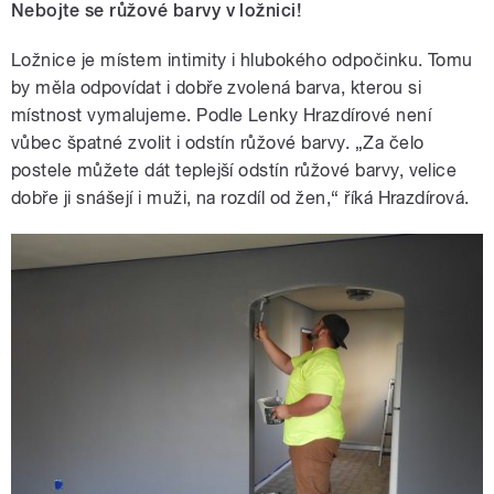
Nebojte se růžové barvy v ložnici!
Ložnice je místem intimity i hlubokého odpočinku. Tomu
by měla odpovídat i dobře zvolená barva, kterou si
místnost vymalujeme. Podle Lenky Hrazdírové není
vůbec špatné zvolit i odstín růžové barvy. „Za čelo
postele můžete dát teplejší odstín růžové barvy, velice
dobře ji snášejí i muži, na rozdíl od žen,“ říká Hrazdírová.