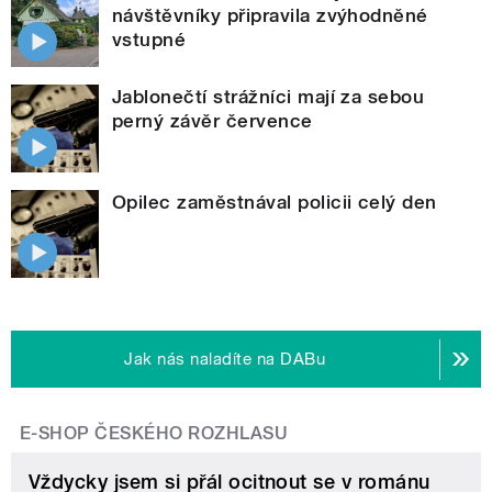
návštěvníky připravila zvýhodněné
vstupné
Jablonečtí strážníci mají za sebou
perný závěr července
Opilec zaměstnával policii celý den
Jak nás naladíte na DABu
E-SHOP ČESKÉHO ROZHLASU
Vždycky jsem si přál ocitnout se v románu