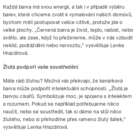
Každá barva má svou energii, a tak i v případě výběru
barev, které chceme zvolit k vymalování našich domovů,
bychom měli postupovat velice citlivě, protože jde o
velké plochy. „Červená barva je život, teplo, radost, nebo
světlo, ale zase, když to přeženeme, může v nás vzbudit
neklid, podráždění nebo nervozitu,“ vysvětluje Lenka
Hrazdírová.
Žlutá podpoří vaše soustředění
Máte rádi žlutou? Možná vás překvapí, že kanárková
barva může podpořit intelektuální schopnosti. „Žlutá je
barvou císařů. Symbolizuje moc, je spojena s intelektem
a rozumem. Pokud se například potřebujeme něco
naučit, nebo se soustředit, tak si dáme na stůl něco
žlutého, nebo si přehodíme přes rameno žlutý šátek,“
vysvětluje Lenka Hrazdírová.