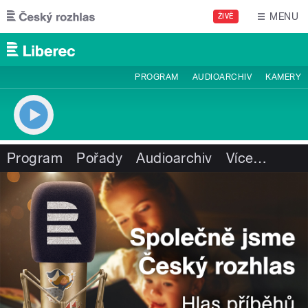
Přejít k hlavnímu obsahu
MENU
ŽIVĚ
PROGRAM
AUDIOARCHIV
KAMERY
Program
Pořady
Audioarchiv
Více
…