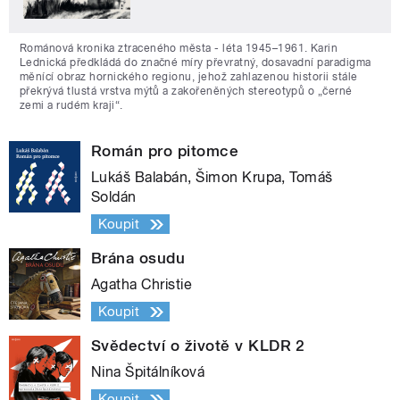
Románová kronika ztraceného města - léta 1945–1961. Karin
Lednická předkládá do značné míry převratný, dosavadní paradigma
měnící obraz hornického regionu, jehož zahlazenou historii stále
překrývá tlustá vrstva mýtů a zakořeněných stereotypů o „černé
zemi a rudém kraji“.
Román pro pitomce
Lukáš Balabán, Šimon Krupa, Tomáš
Soldán
Koupit
Brána osudu
Agatha Christie
Koupit
Svědectví o životě v KLDR 2
Nina Špitálníková
Koupit