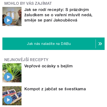
MOHLO BY VÁS ZAJÍMAT
Jak se rodí recepty: S prázdným
žaludkem se o vaření mluvit nedá,
směje se paní Jakouběová
Jak nás naladíte na DABu
NEJNOVĚJŠÍ RECEPTY
Vepřové ocásky s bejlím
Kompot z jabčat se švestkama