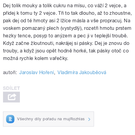
Dej tolik mouky a tolik cukru na mísu, co váží 2 vejce, a
přidej k tomu ty 2 vejce. Tři to tak dlouho, až to zhoustne,
pak dej od té hmoty asi 2 lžíce másla a vše propracuj. Na
voskem pomazaný plech (vystydlý), rozetři hmotu prstem
hezky tence, posyp to anýzem a pec ji v teplejší troubě.
Když začne žloutnouti, nakrájej si pásky. Dej je znovu do
trouby, a když jsou opět hodně horké, tak pásky otoč co
možná rychle kolem vařečky.
autoři:
Jaroslav Hoření
,
Vladimíra Jakouběová
Všechny díly pořadu na mujRozhlas